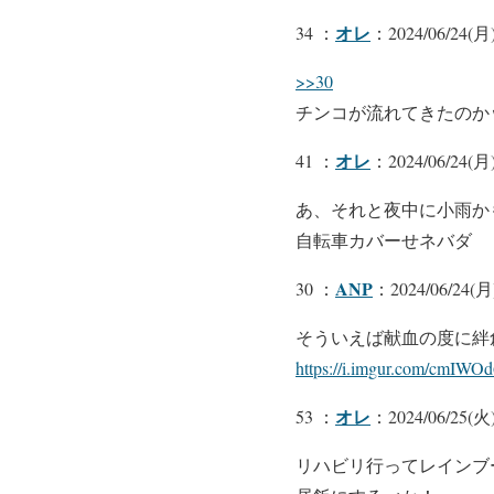
オレ
34 ：
：2024/06/24(月)
>>30
チンコが流れてきたのか
オレ
41 ：
：2024/06/24(月)
あ、それと夜中に小雨か
自転車カバーせネバダ
ANP
30 ：
：2024/06/24(月)
そういえば献血の度に絆
https://i.imgur.com/cmIWOd
オレ
53 ：
：2024/06/25(火) 
リハビリ行ってレインブ