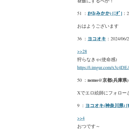
昼飯にするべか！
ｵﾊﾖ(みかか) [ﾆﾀﾞ]
51 ：
：20
おはようございます
ヨコオキ
36 ：
：2024/06/2
>>28
狩らなきゃ(使命感)
https://i.imgur.com/x3c4DE
nemo@京都(兵庫県) 
50 ：
Xでエロ絵師にフォローさ
ヨコオキ(神奈川県) [U
9 ：
>>4
おつです～