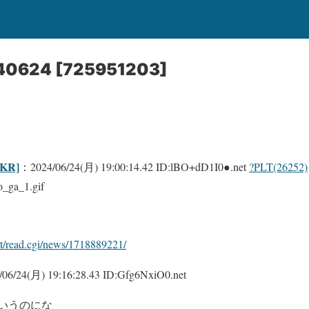
624 [725951203]
KR]
：2024/06/24(月) 19:00:14.42 ID:lBO+dD1I0●.net
?PLT(26252)
o_ga_1.gif
est/read.cgi/news/1718889221/
06/24(月) 19:16:28.43 ID:Gfg6NxiO0.net
いうのにな