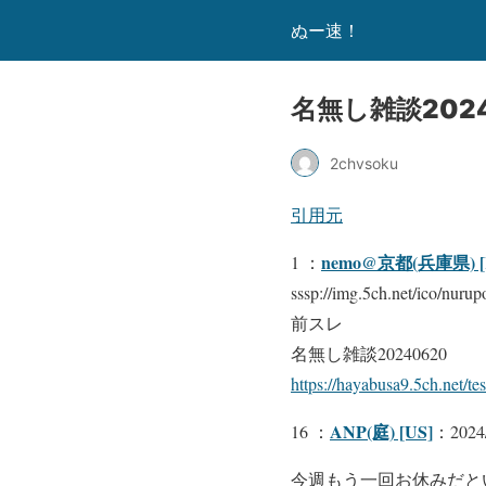
ぬー速！
名無し雑談20240
2chvsoku
引用元
nemo@京都(兵庫県) [
1 ：
sssp://img.5ch.net/ico/nurup
前スレ
名無し雑談20240620
https://hayabusa9.5ch.net/t
ANP(庭) [US]
16 ：
：2024/
今週もう一回お休みだと