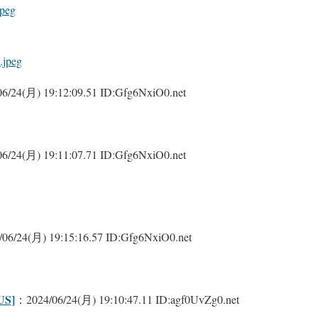
jpeg
.jpeg
6/24(月) 19:12:09.51 ID:Gfg6NxiO0.net
6/24(月) 19:11:07.71 ID:Gfg6NxiO0.net
06/24(月) 19:15:16.57 ID:Gfg6NxiO0.net
S]
：2024/06/24(月) 19:10:47.11 ID:agf0UvZg0.net