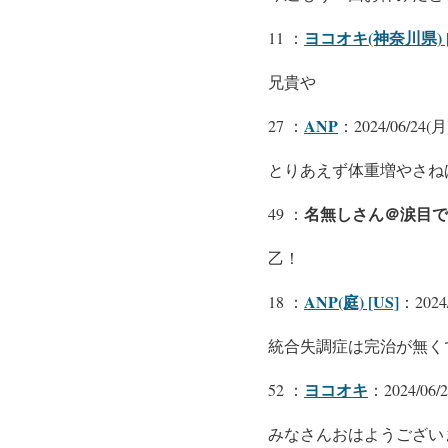
ヨコオキ(神奈川県) [
11 ：
兄貴や
ANP
27 ：
：2024/06/24(月)
とりあえず体重増やさね
名無しさん＠涙目で
49 ：
乙！
ANP(庭) [US]
18 ：
：2024/
統合失調症は完治が無く
ヨコオキ
52 ：
：2024/06/2
みなさんおはようござい