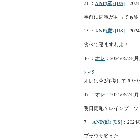
ANP(庭) [US]
21 ：
：2024/
事前に病識があっても酷
ANP(庭) [US]
15 ：
：2024/
食べて寝ますわよ！
オレ
46 ：
：2024/06/24(月)
>>45
オレは今2往復してきた
オレ
47 ：
：2024/06/24(月)
明日雨靴？レインブーツ
ANP(庭) [US]
7 ：
：2024/0
ブラウザ変えた