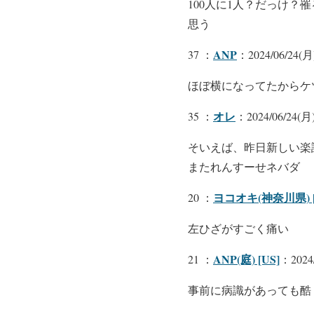
100人に1人？だっけ
思う
ANP
37 ：
：2024/06/24(月)
ほぼ横になってたからケ
オレ
35 ：
：2024/06/24(月)
そいえば、昨日新しい楽
またれんすーせネバダ
ヨコオキ(神奈川県) [
20 ：
左ひざがすごく痛い
ANP(庭) [US]
21 ：
：2024/
事前に病識があっても酷