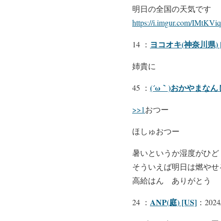
明日の全国の天気です
https://i.imgur.com/IMtKViq
ヨコオキ(神奈川県) [
14 ：
姉貴に
(´ω｀)おかやまなん
45 ：
>>1
おつー
ほしゅおつー
暑いというか湿度がひど
そういえば明日は燃やせ
高給はん ありがとう
ANP(庭) [US]
24 ：
：2024/