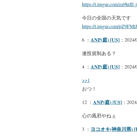
https://i.imgur.com/za9htJE.
今日の全国の天気です
https://i.imgur.com/pZ9FMtJ
ANP(庭) [US]
6 ：
：2024/0
連投規制ある？
ANP(庭) [US]
4 ：
：2024/0
>>1
おつ！
ANP(庭) [US]
12 ：
：2024/
心の風邪やねぇ
ヨコオキ(神奈川県) [U
3 ：