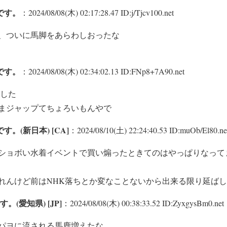
です。
：2024/08/08(木) 02:17:28.47 ID:j/Tjcv100.net
、ついに馬脚をあらわしおったな
です。
：2024/08/08(木) 02:34:02.13 ID:FNp8+7A90.net
立した
まジャップてちょろいもんやで
。(新日本) [CA]
：2024/08/10(土) 22:24:40.53 ID:muOb/El80.ne
ショボい水着イベントで買い煽ったときてのはやっぱりなって
れんけど前はNHK落ちとか変なことないから出来る限り延ば
(愛知県) [JP]
：2024/08/08(木) 00:38:33.52 ID:ZyxgysBm0.net
パヨに流される馬鹿増えたな