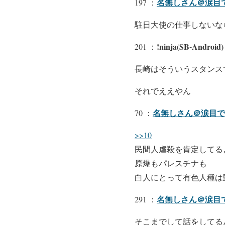
名無しさん＠涙目です
197 ：
駐日大使の仕事しないな
!ninja(SB-Android)
201 ：
長崎はそういうスタンス
それでええやん
名無しさん＠涙目です。
70 ：
>>10
民間人虐殺を肯定してる
原爆もパレスチナも
白人にとって有色人種は
名無しさん＠涙目
291 ：
そこまでして話をしてる