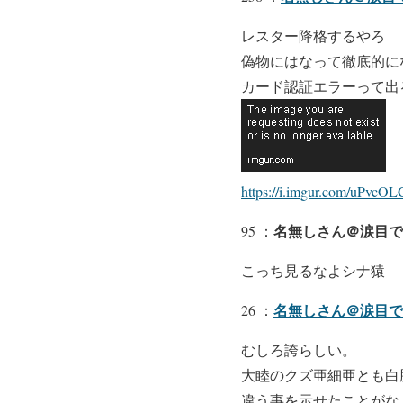
レスター降格するやろ
偽物にはなって徹底的に
カード認証エラーって出
https://i.imgur.com/uPvcOL
名無しさん＠涙目で
95 ：
こっち見るなよシナ猿
名無しさん＠涙目で
26 ：
むしろ誇らしい。
大睦のクズ亜細亜とも白
違う事を示せたことがな