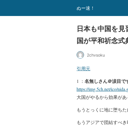
ぬー速！
日本も中国を見
国が平和祈念式典を
2chvsoku
引用元
名無しさん＠涙目で
1 ：
https://img.5ch.net/ico/nida.g
大国がやるから効果があ
もうとっくに地に堕ちた
もうアジアで団結すべき