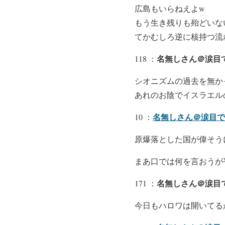
広島もいらねえよw
もう生き残りも殆どいな
てかむしろ逆に核持つ流
名無しさん＠涙目
118 ：
シオニズムの過去を無か
あれのお陰でイスラエル
名無しさん＠涙目で
10 ：
原爆落とした国が偉そう
まあ口では何を言おうが
名無しさん＠涙目です
171 ：
今日もハロワは開いてる