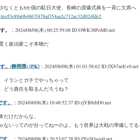
少なくとも6か国の駐日大使、長崎の原爆式典を一斉に欠席へ
rticles/f3e89a0b4867f478af354aa2c712ac32d024fde2
す。
：2024/08/08(木) 00:25:59.08 ID:OWK38PoM0.net
貫く政治家こそ本物だ
(静岡県) [PK]
：2024/08/08(木) 01:01:58.62 ID:JXb7aeE+0.net
、イランとガチでやっちゃって
、どう責任を取るんだろうね？
です。
：2024/08/08(木) 10:48:52.37 ID:rjYB8rbD0.net
本だけだからな。
ゃないってのが分ってねーのよ。もう世界は大戦の準備してる
です。
：2024/08/08(木) 20:53:02.78 ID:ZFo5Q+ro0.net