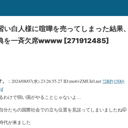
習い白人様に喧嘩を売ってしまった結果、
一斉欠席wwww [271912485]
す。
：2024/08/07(水) 23:26:55.27 ID:mo6vZMUk0.net
?2BP(1500)
if
るわけで弱い国がやることじゃないよ…
自分たちの国際社会での立ち位置を見誤ってしまいましたね🤭
時代が来ました