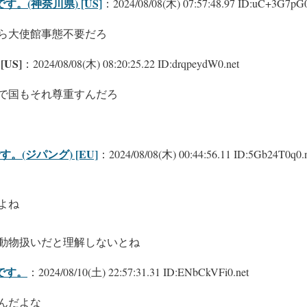
。(神奈川県) [US]
：2024/08/08(木) 07:57:48.97 ID:uC+3G7pG0
ら大使館事態不要だろ
 [US]
：2024/08/08(木) 08:20:25.22 ID:drqpeydW0.net
で国もそれ尊重すんだろ
(ジパング) [EU]
：2024/08/08(木) 00:44:56.11 ID:5Gb24T0q0.
よね
動物扱いだと理解しないとね
です。
：2024/08/10(土) 22:57:31.31 ID:ENbCkVFi0.net
んだよな