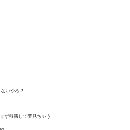
くないやろ？
)に報告もせず移籍して夢見ちゃう
et