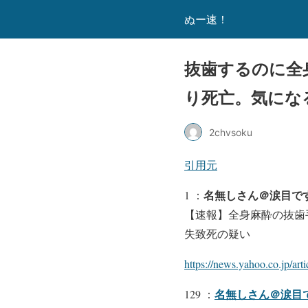
ぬー速！
抜歯するのに全
り死亡。気になる慰
2chvsoku
引用元
名無しさん＠涙目です。
1 ：
【速報】全身麻酔の抜歯
失致死の疑い
https://news.yahoo.co.jp/a
名無しさん＠涙目です
129 ：