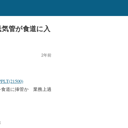
送気管が食道に入
2年前
?PLT(21500)
を食道に挿管か 業務上過
t