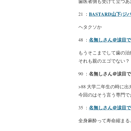
歯医者側も受けて立つあ
BASTARD山下(ジ
21 ：
ヘタクソか
名無しさん＠涙目で
48 ：
もうそこまでして歯の治
それも親のエゴでない？
名無しさん＠涙目で
90 ：
>88 大学二年生の時
今回のはそう言う専門で
名無しさん＠涙目で
35 ：
全身麻酔って寿命縮まる