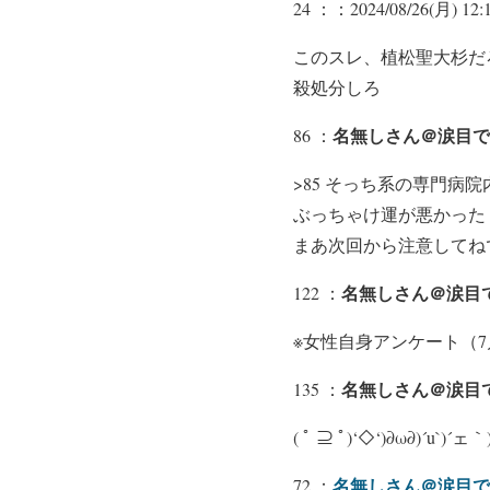
24 ：
：2024/08/26(月) 12:1
このスレ、植松聖大杉だ
殺処分しろ
名無しさん＠涙目で
86 ：
>85 そっち系の専門病
ぶっちゃけ運が悪かった
まあ次回から注意してね
名無しさん＠涙目
122 ：
※女性自身アンケート（7
名無しさん＠涙目
135 ：
( ﾟ ⊇ ﾟ)‘◇‘)∂ω∂
名無しさん＠涙目です。
72 ：