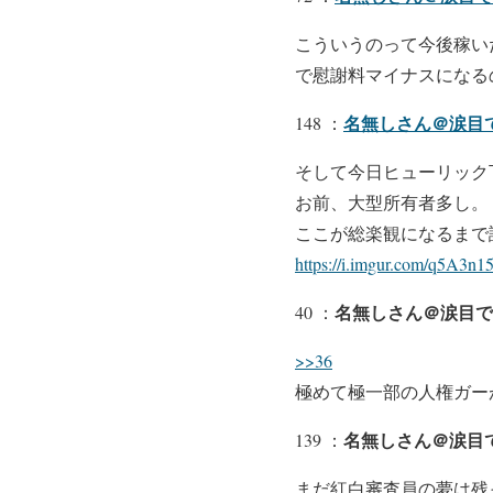
こういうのって今後稼い
で慰謝料マイナスになる
名無しさん＠涙目
148 ：
そして今日ヒューリック
お前、大型所有者多し。
ここが総楽観になるまで
https://i.imgur.com/q5A3n15
名無しさん＠涙目で
40 ：
>>36
極めて極一部の人権ガー
名無しさん＠涙目
139 ：
まだ紅白審査員の夢は残