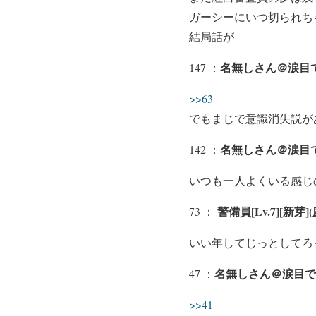
ガーシーにいつ切られち
結局話が
名無しさん＠涙目
147 ：
>>63
でもまじで意識消失説が
名無しさん＠涙目です。
142 ：
いつも一人よくいる感じ
警備員[Lv.7][新芽](庭
73 ：
いい年してじっとしてろ
名無しさん＠涙目で
47 ：
>>41