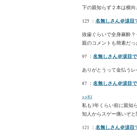
下の親知らず２本は横向
名無しさん＠涙目
125 ：
抜歯ぐらいで全身麻酔？
親のコメントも簡素だっ
名無しさん＠涙目で
97 ：
ありがとうって金払うレ
名無しさん＠涙目で
87 ：
>>81
私も3年くらい前に親知
知人からスゲー痛いぞと
名無しさん＠涙目
121 ：