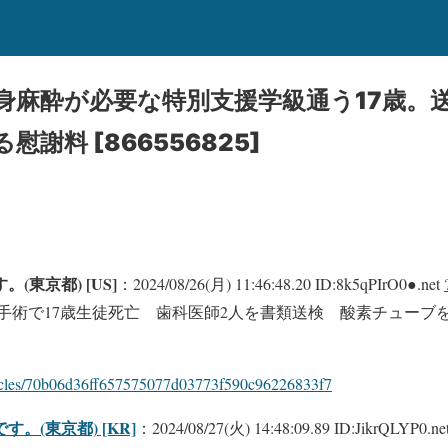
身麻酔が必要な特別支援学級通う17歳。
謝料 [866556825]
(東京都) [US]
：2024/08/26(月) 11:46:48.20 ID:8k5qPIrO0●.net
手術で17歳生徒死亡 歯科医師2人を書類送検 酸素チューブ
rticles/70b06d36ff657575077d03773f590c96226833f7
。(東京都) [KR]
：2024/08/27(火) 14:48:09.89 ID:JikrQLYP0.ne