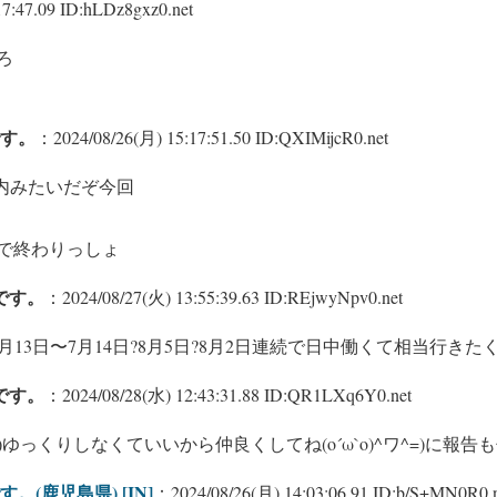
7:47.09 ID:hLDz8gxz0.net
ろ
す。
：2024/08/26(月) 15:17:51.50 ID:QXIMijcR0.net
院内みたいだぞ今回
で終わりっしょ
です。
：2024/08/27(火) 13:55:39.63 ID:REjwyNpv0.net
月13日〜7月14日?8月5日?8月2日連続で日中働くて相当行きた
です。
：2024/08/28(水) 12:43:31.88 ID:QR1LXq6Y0.net
)´u`)´ェ｀)ゆっくりしなくていいから仲良くしてね(o´ω`o)^ワ^=
(鹿児島県) [IN]
：2024/08/26(月) 14:03:06.91 ID:b/S+MN0R0.n