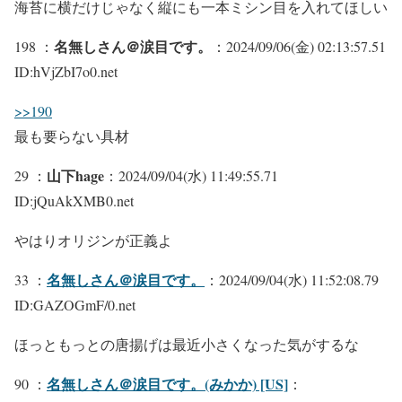
海苔に横だけじゃなく縦にも一本ミシン目を入れてほしい
名無しさん＠涙目です。
198 ：
：2024/09/06(金) 02:13:57.51
ID:hVjZbI7o0.net
>>190
最も要らない具材
山下hage
29 ：
：2024/09/04(水) 11:49:55.71
ID:jQuAkXMB0.net
やはりオリジンが正義よ
名無しさん＠涙目です。
33 ：
：2024/09/04(水) 11:52:08.79
ID:GAZOGmF/0.net
ほっともっとの唐揚げは最近小さくなった気がするな
名無しさん＠涙目です。(みかか) [US]
90 ：
：