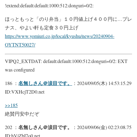
!extend:default:default:1000:512:donguri=0/2:
ほっともっと「のり弁当」１０円値上げ４００円に…プレ
ナス、やよい軒も定食３０円上げ
https://www.yomiuri.co.jp/local/kyushu/news/20240904-
OYTNT50027/
VIPQ2_EXTDAT: default:default:1000:512:donguri=0/2: EXT
was configured
名無しさん＠涙目です。
186 ：
：2024/09/05(木) 14:53:15.29
ID:VXHcjT2D0.net
>>185
絶賛円安中だぞ
名無しさん＠涙目です。
202 ：
：2024/09/06(金) 02:23:08.75
ID:hVjZbI7o0.net