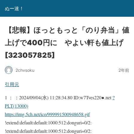
ぬー速！
【悲報】ほっともっと「のり弁当」値
上げで400円に やよい軒も値上げ
[323057825]
2chvsoku
2年前
引用元
1 ：
：2024/09/04(水) 11:28:34.80 ID:w7Tves220●.net
?
PLT(13000)
https://img.5ch.net/ico/999991500948658.gif
!extend:default:default:1000:512:donguri=0/2:
!extend:default:default:1000:512:donguri=0/2: