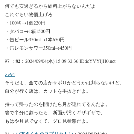
何でも安過ぎるから給料上がらないんだよ
これぐらい物価上げろ
・100均→1個220円
・タバコ→1箱1500円
・缶ビール350ml→1本650円
・缶レモンサワー350ml→450円
82
97 ：
：2024/09/04(水) 15:09:32.36 ID:ieYVYIjH0.net
>>94
そうだよ、全ての店がサボりかどうかは判らないけど、
自分が行く店は、カットを手抜きだよ。
持って帰ったのを開けたら月が隠れてるんだよ。
箸で半分に割ったら、断面が汚くギザギザで、
もはや月見でなくて、グロ見状態だよ。
山下さんちのスプリクトン
94 ：
：2024/09/04(水)