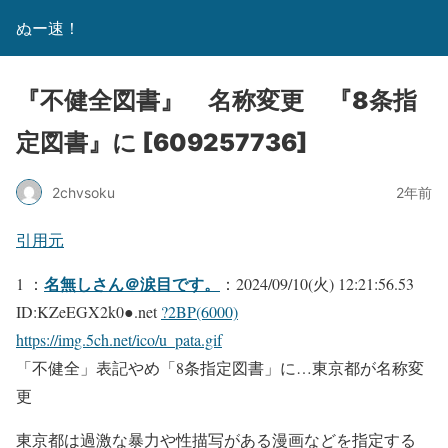
ぬー速！
『不健全図書』 名称変更 『8条指
定図書』に [609257736]
2chvsoku
2年前
引用元
名無しさん＠涙目です。
1 ：
：2024/09/10(火) 12:21:56.53
ID:KZeEGX2k0●.net
?2BP(6000)
https://img.5ch.net/ico/u_pata.gif
「不健全」表記やめ「8条指定図書」に…東京都が名称変
更
東京都は過激な暴力や性描写がある漫画などを指定する