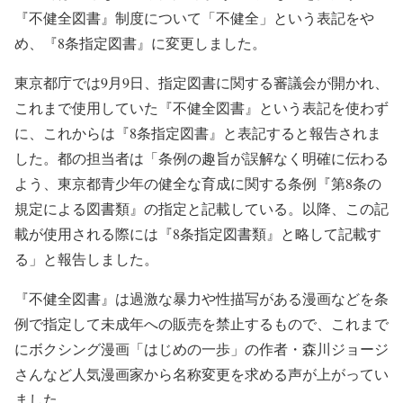
『不健全図書』制度について「不健全」という表記をや
め、『8条指定図書』に変更しました。
東京都庁では9月9日、指定図書に関する審議会が開かれ、
これまで使用していた『不健全図書』という表記を使わず
に、これからは『8条指定図書』と表記すると報告されま
した。都の担当者は「条例の趣旨が誤解なく明確に伝わる
よう、東京都青少年の健全な育成に関する条例『第8条の
規定による図書類』の指定と記載している。以降、この記
載が使用される際には『8条指定図書類』と略して記載す
る」と報告しました。
『不健全図書』は過激な暴力や性描写がある漫画などを条
例で指定して未成年への販売を禁止するもので、これまで
にボクシング漫画「はじめの一歩」の作者・森川ジョージ
さんなど人気漫画家から名称変更を求める声が上がってい
ました。