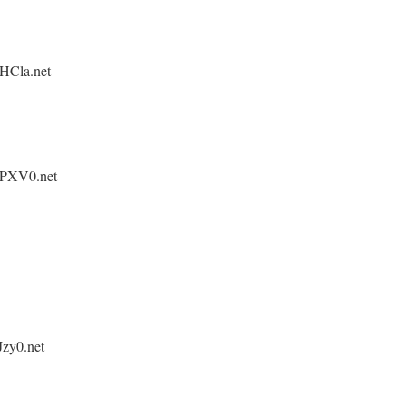
HCla.net
BPXV0.net
zy0.net