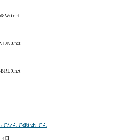
l8W0.net
nVDN0.net
6BRL0.net
ってなんで嫌われてん
14日