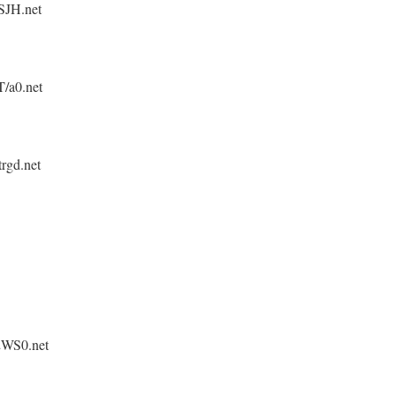
SJH.net
/a0.net
rgd.net
2WS0.net