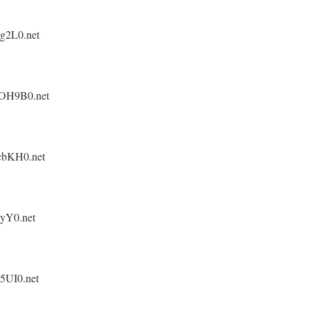
g2L0.net
XOH9B0.net
cbKH0.net
yY0.net
5UI0.net