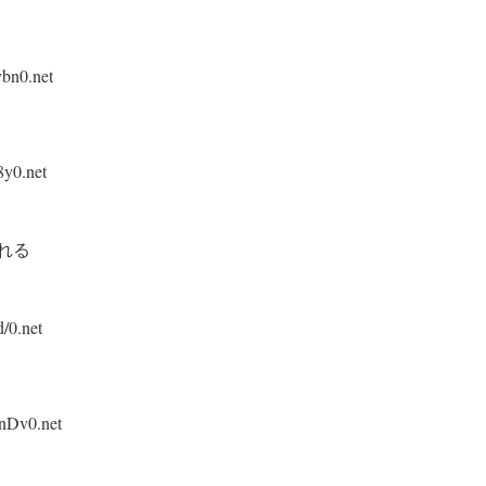
bn0.net
y0.net
れる
/0.net
nDv0.net