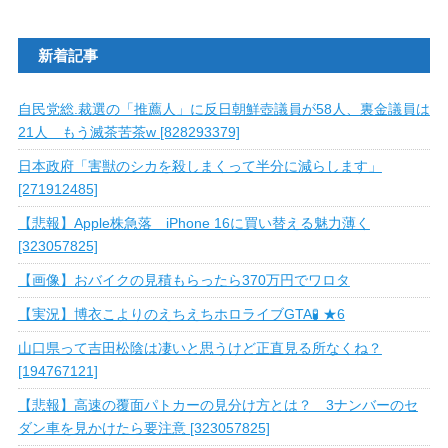
新着記事
自民党総.裁選の「推薦人」に反日朝鮮壺議員が58人、裏金議員は
21人 もう滅茶苦茶w [828293379]
日本政府「害獣のシカを殺しまくって半分に減らします」
[271912485]
【悲報】Apple株急落 iPhone 16に買い替える魅力薄く
[323057825]
【画像】おバイクの見積もらったら370万円でワロタ
【実況】博衣こよりのえちえちホロライブGTA🧪 ★6
山口県って吉田松陰は凄いと思うけど正直見る所なくね？
[194767121]
【悲報】高速の覆面パトカーの見分け方とは？ 3ナンバーのセ
ダン車を見かけたら要注意 [323057825]