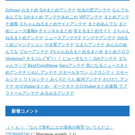
2chnavi
おまとめ
2chまとめアンテナ
社会の窓アンテナ
なんでも
あんてな
2chまとめ
アンテナあれこれ
VIPアンテナ
まとめアンテ
ナ速報
２ちゃんねるまとめサイトアンテナ
まとめあんてな
まと
めニュース速報α
チャンネルまとめ
笑えるまとめサイト
２ちゃん
ねるまとめアンテナ
ニュースアンテナZ
ナンテナアンテナ
2chま
とめジャンクション
やる実アンテナ
なまらアンテナ
みんなのあ
んてな
ブルーアンテナ
2ちゃんねるまとめるまとめ
まとめクロラ
!Antenna?
キタコレ(ﾟ∀ﾟ)！！
にゅーすなう！
2chアンテナ
２ち
ゃんマップ
BestTrendNews
Saruアンテナ
気になるニュースまと
めアンテナ
いわしアンテナ
スモールタウン
ミクロシティ
スモー
ルシティ
リトルシティ
みくろたうん
銀河アンテナ
かけだしアン
テナ
ホロVtuberまとめ・ダークネス
ホロVtuberまとめ速報
ラブ
ラドールアンテナ
みるみるアンテナ
新着コメント
（ヽ´ん`）「なんで新札にエロ漫画の海苔ついてんだよ」
[753666574]
に
Margene vogels
より