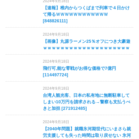
2024年9月18日
アニメ
【速報】稚内からつくばまで列車で４日かけ
て帰るＷＷＷＷＷＷＷＷＷＷＷＷ
ゲーム
[848826111]
RSS
2024年9月18日
【画像】丸源ラーメン25％オフにつき大豪遊
当サイトについて
ｗｗｗｗｗｗｗｗｗｗｗｗｗｗｗｗｗｗｗｗ
プライバシーポリシー
2024年9月18日
お問い合わせ
飛行可,能な零戦がお得な価格で7億円
[114497724]
2024年9月18日
台湾人観光客、日本の私有地に無断駐車して
しまい10万円を請求される→警察も支払うべ
きと加担 [271912485]
2024年9月18日
【2040年問題】就職氷河期世代にいまさら就
労支援しても失った時間は取り戻せない 氷河