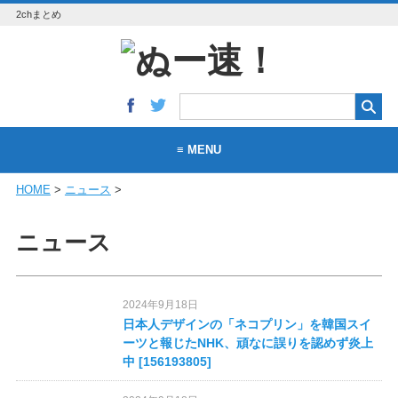
2chまとめ
≡ MENU
HOME
>
ニュース
>
総合
ニュース
ニュース
VIP
VIP+
2024年9月18日
日本人デザインの「ネコプリン」を韓国スイ
なんJ
ーツと報じたNHK、頑なに誤りを認めず炎上
中 [156193805]
芸スポ