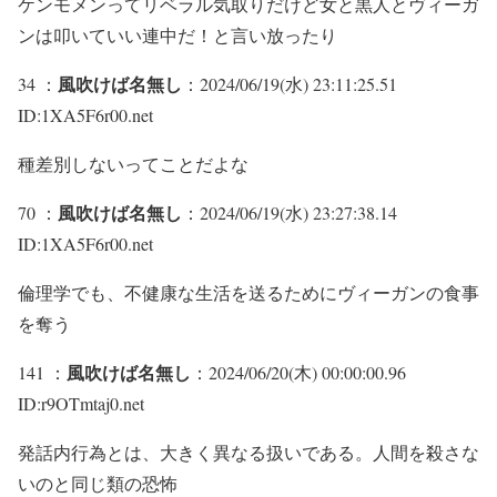
ケンモメンってリベラル気取りだけど女と黒人とヴィーガ
ンは叩いていい連中だ！と言い放ったり
風吹けば名無し
34 ：
：2024/06/19(水) 23:11:25.51
ID:1XA5F6r00.net
種差別しないってことだよな
風吹けば名無し
70 ：
：2024/06/19(水) 23:27:38.14
ID:1XA5F6r00.net
倫理学でも、不健康な生活を送るためにヴィーガンの食事
を奪う
風吹けば名無し
141 ：
：2024/06/20(木) 00:00:00.96
ID:r9OTmtaj0.net
発話内行為とは、大きく異なる扱いである。人間を殺さな
いのと同じ類の恐怖