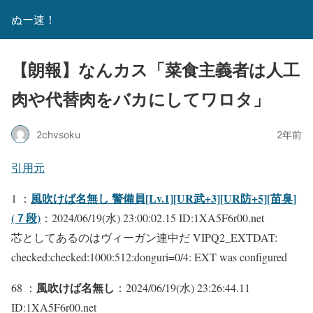
ぬー速！
【朗報】なんカス「菜食主義者は人工
肉や代替肉をバカにしてワロタ」
2chvsoku
2年前
引用元
風吹けば名無し 警備員[Lv.1][UR武+3][UR防+5][苗臭]
1 ：
(７段)
：2024/06/19(水) 23:00:02.15 ID:1XA5F6r00.net
芯としてあるのはヴィーガン連中だ VIPQ2_EXTDAT:
checked:checked:1000:512:donguri=0/4: EXT was configured
風吹けば名無し
68 ：
：2024/06/19(水) 23:26:44.11
ID:1XA5F6r00.net