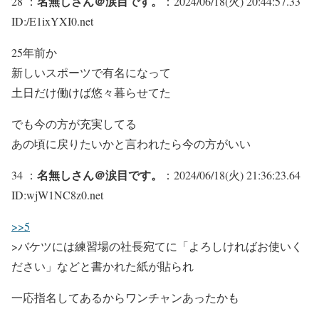
名無しさん＠涙目です。
28 ：
：2024/06/18(火) 20:44:57.33
ID:/E1ixYXI0.net
25年前か
新しいスポーツで有名になって
土日だけ働けば悠々暮らせてた
でも今の方が充実してる
あの頃に戻りたいかと言われたら今の方がいい
名無しさん＠涙目です。
34 ：
：2024/06/18(火) 21:36:23.64
ID:wjW1NC8z0.net
>>5
>バケツには練習場の社長宛てに「よろしければお使いく
ださい」などと書かれた紙が貼られ
一応指名してあるからワンチャンあったかも