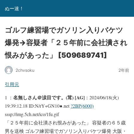
ぬー速！
ゴルフ練習場でガソリン入りバケツ
爆発→容疑者「２５年前に会社潰され
恨みがあった」 [509689741]
2chvsoku
2年前
引用元
名無しさん＠涙目です。(茸) [AG]
1 ：
：2024/06/18(火)
19:39:12.18 ID:N/rY+GN10●.net
?2BP(6000)
sssp://img.5ch.net/ico/1fu.gif
「２５年前に会社潰され恨みがあった」 容疑者の６５歳
男を送検 ゴルフ練習場でガソリン入りバケツ爆発 大阪・