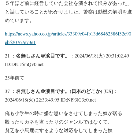
５年ほど前に経営していた会社を潰されて恨みがあった」
と話していることがわかりました。警察は動機の解明を進
めています。
https://news.yahoo.co.jp/articles/33309c04fb13d68462586f52e90
eb520767e73e1
名無しさん＠涙目です。
21 ：
：2024/06/18(火) 20:31:02.49
ID:DtUJ5mQv0.net
25年前て
名無しさん＠涙目です。(日本のどこか) [US]
37 ：
：
2024/06/18(火) 22:33:49.95 ID:Nf93lC3z0.net
俺も小学生の時に嫌な思いをさせてしまった奴が居る
殴ったりカネを盗ったりのジャンルではなくて、
貧乏を小馬鹿にするような対応をしてしまった奴