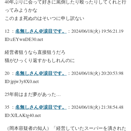
40年ぶりに会って好きに罵倒したり殴ったりしてくれと行
ってみようかな
このまま死ぬのはそいつに申し訳ない
名無しさん＠涙目です。
12 ：
：2024/06/18(火) 19:56:21.19
ID:cEYwnDE30.net
経営者狙うなら直接狙うだろ
猫がひっくり返すかもしれんのに
名無しさん＠涙目です。
20 ：
：2024/06/18(火) 20:20:53.98
ID:jpjw3y8X0.net
25年前はまだ夢があった…
名無しさん＠涙目です。
35 ：
：2024/06/18(火) 21:38:54.48
ID:XfLAKtg40.net
（岡本容疑者の知人）「経営していたスーパーを潰された