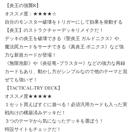
【炎王の強襲R】
オススメ度：★★★★☆
自分のモンスター破壊をトリガーにして効果を発動する
【炎王】のストラクチャーデッキリメイクだ！
デッキの炎王を破壊できる《聖炎王 ガルドニクス》や、
魔法罠カードをサーチできる《真炎王 ポニクス》など強
力な新規カードが登場！
《無限泡影》や《炎征竜−ブラスター》などの強力な再録
カードもあり、動かし方がシンプルなので他のテーマと混
ぜても強いぞ！
【TACTICAL-TRY DECK】
オススメ度★★★★★
１セット買えばすぐに遊べる！必須汎用カードも入った実
戦向けの構築済みデッキだ！
３つのテーマから気になったデッキを選ぼう！
特設サイトもチェックだ！