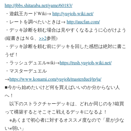
http://jbbs.shitaraba.net/game/60183/
・遊戯王カードWiki→
http://yugioh-wiki.net/
・レートを調べたいときは→
http://aucfan.com/
・デッキ診断を頼む場合は見やすくなるように心がけよう
(縦書きはＮＧ、
>>2
参照)
・デッキ診断を頼む前にデッキを回した感想は絶対に書こ
うぜ！
・ラッシュデュエルwiki→
https://rush.yugioh-wiki.net/
・マスターデュエル
→
https://www.konami.com/yugioh/masterduel/jp/ja/
■今から始めたいけど何を買えばいいのか分からない人
へ！
以下のストラクチャーデッキは、どれか同じのを3箱買
って構築するとそこそこ戦えるデッキになるよ！
※あくまで初心者に対するオススメ度なので「星が少な
い≠弱い」