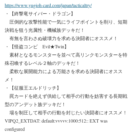
https://www.yugioh-card.com/japan/tacticaltry/
・【終撃竜サイバー・ドラゴン】
圧倒的な攻撃性能で一気にライフポイントを削り、短期
決戦を狙う光属性・機械族デッキだ！
有無を言わさぬ破壊力を求める決闘者にオススメ！
・【怪盗コンビ Evil★Twin】
素材となるモンスターを並べて高リンクモンスターを特
殊召喚するレベル２軸のデッキだ！
柔軟な展開能力による万能さを求める決闘者にオスス
メ！
・【征服王エルドリッチ】
罠カードを絶えず供給して相手の行動を妨害する長期戦
型のアンデット族デッキだ！
場を制圧して相手の行動を封じたい決闘者にオススメ！
VIPQ2_EXTDAT: default:vvvvv:1000:512:: EXT was
configured