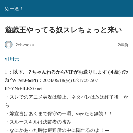
ぬー速！
遊戯王やってる奴スレちょっと来い
2chvsoku
2年前
引用元
以下、？ちゃんねるからVIPがお送りします (４級) (ﾜｯ
1 ：
ﾁｮｲW 7ef3-6cPf)
：2024/06/18(火) 05:17:23.507
ID:YNrFILEX0.net
・スレでのアニメ実況は禁止、ネタバレは放送終了後 か
ら
・嫁宣言はあくまで保守の一環、sageたら無効！！
・スルースキルは決闘者の嗜み
・なにかあった時は避難所の中に隠れるのよ！→