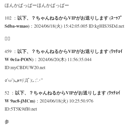
ほんかぱっぱーほんかぱっぱー
以下、？ちゃんねるからVIPがお送りします (ｽｰｯﾌﾟ
102 ：
Sdba-wmao)
：2024/06/18(火) 15:42:05.005 ID:kgHIS3SDd.net
🙂‍↕
以下、？ちゃんねるからVIPがお送りします (ﾜｯﾁｮｲ
459 ：
W 0e1a-POtN)
：2024/06/20(木) 11:56:35.044
ID:myCBDUW20.net
ง’ω’)ڡ≡)`Дﾟ);､;’.･”
以下、？ちゃんねるからVIPがお送りします (ﾜｯﾁｮｲ
52 ：
W 9ac8-jMCm)
：2024/06/18(火) 10:25:50.976
ID:5T5K9ifI0.net
参