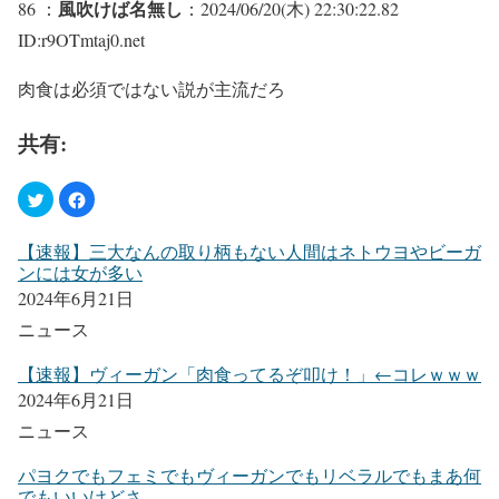
風吹けば名無し
86 ：
：2024/06/20(木) 22:30:22.82
ID:r9OTmtaj0.net
肉食は必須ではない説が主流だろ
共有:
【速報】三大なんの取り柄もない人間はネトウヨやビーガ
ンには女が多い
2024年6月21日
ニュース
【速報】ヴィーガン「肉食ってるぞ叩け！」←コレｗｗｗ
2024年6月21日
ニュース
パヨクでもフェミでもヴィーガンでもリベラルでもまあ何
でもいいけどさ