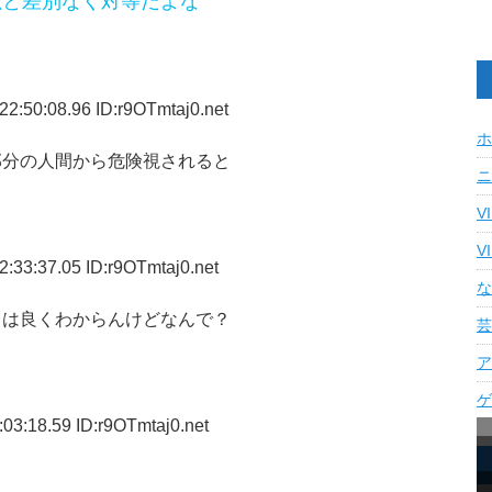
獣と差別なく対等だよな
2:50:08.96 ID:r9OTmtaj0.net
ホ
部分の人間から危険視されると
ニ
V
V
:33:37.05 ID:r9OTmtaj0.net
な
？は良くわからんけどなんで？
芸
ア
ゲ
03:18.59 ID:r9OTmtaj0.net