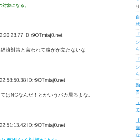
の対象になる。
り
自
就
:20:23.77 ID:r9OTmtaj0.net
「
シ
ら
い経済対策と言われて腹がが立たないな
「
シ
ら
2:58:50.38 ID:r9OTmtaj0.net
動
[
てはNGなんだ！とかいうバカ居るよな。
（
て
【
2:51:13.42 ID:r9OTmtaj0.net
歯
な