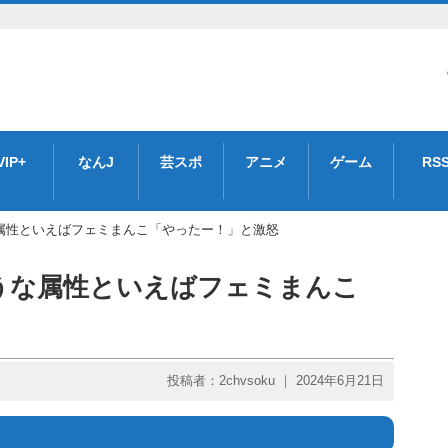
VIP+
なんJ
芸スポ
アニメ
ゲーム
RS
属性といえばフェミまんこ「やったー！」と激怒
うな属性といえばフェミまんこ
投稿者：2chvsoku ｜ 2024年6月21日