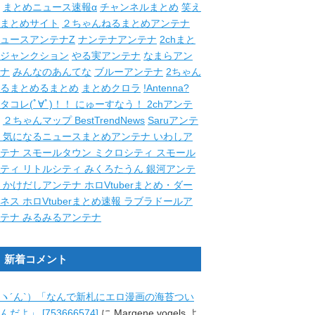
まとめニュース速報α
チャンネルまとめ
笑え
まとめサイト
２ちゃんねるまとめアンテナ
ュースアンテナZ
ナンテナアンテナ
2chまと
ジャンクション
やる実アンテナ
なまらアン
ナ
みんなのあんてな
ブルーアンテナ
2ちゃん
るまとめるまとめ
まとめクロラ
!Antenna?
タコレ(ﾟ∀ﾟ)！！
にゅーすなう！
2chアンテ
２ちゃんマップ
BestTrendNews
Saruアンテ
ナ
気になるニュースまとめアンテナ
いわしア
ンテナ
スモールタウン
ミクロシティ
スモール
シティ
リトルシティ
みくろたうん
銀河アンテ
ナ
かけだしアンテナ
ホロVtuberまとめ・ダー
クネス
ホロVtuberまとめ速報
ラブラドールア
ンテナ
みるみるアンテナ
新着コメント
ヽ´ん`）「なんで新札にエロ漫画の海苔つい
んだよ」 [753666574]
に
Margene vogels
よ