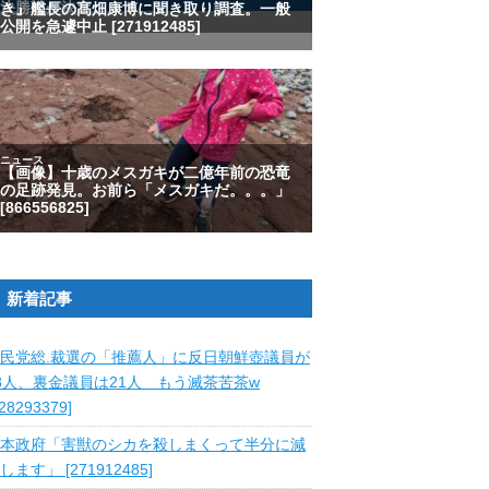
新着記事
民党総.裁選の「推薦人」に反日朝鮮壺議員が
8人、裏金議員は21人 もう滅茶苦茶w
828293379]
本政府「害獣のシカを殺しまくって半分に減
します」 [271912485]