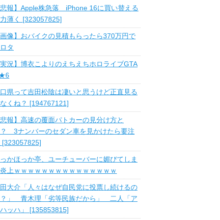
悲報】Apple株急落 iPhone 16に買い替える
力薄く [323057825]
画像】おバイクの見積もらったら370万円で
ロタ
実況】博衣こよりのえちえちホロライブGTA
 ★6
口県って吉田松陰は凄いと思うけど正直見る
なくね？ [194767121]
悲報】高速の覆面パトカーの見分け方と
？ 3ナンバーのセダン車を見かけたら要注
 [323057825]
っかほっか亭、ユーチューバーに媚びてしま
炎上ｗｗｗｗｗｗｗｗｗｗｗｗｗｗｗ
田大介「人々はなぜ自民党に投票し続けるの
？」 青木理「劣等民族だから」 二人「ア
ハッハ」 [135853815]