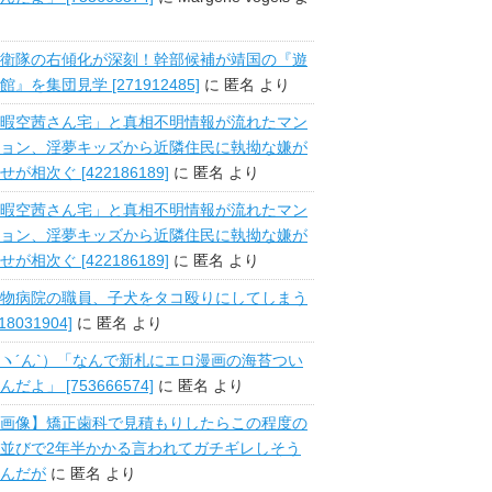
衛隊の右傾化が深刻！幹部候補が靖国の『遊
館』を集団見学 [271912485]
に
匿名
より
暇空茜さん宅」と真相不明情報が流れたマン
ョン、淫夢キッズから近隣住民に執拗な嫌が
せが相次ぐ [422186189]
に
匿名
より
暇空茜さん宅」と真相不明情報が流れたマン
ョン、淫夢キッズから近隣住民に執拗な嫌が
せが相次ぐ [422186189]
に
匿名
より
物病院の職員、子犬をタコ殴りにしてしまう
518031904]
に
匿名
より
ヽ´ん`）「なんで新札にエロ漫画の海苔つい
んだよ」 [753666574]
に
匿名
より
画像】矯正歯科で見積もりしたらこの程度の
並びで2年半かかる言われてガチギレしそう
んだが
に
匿名
より