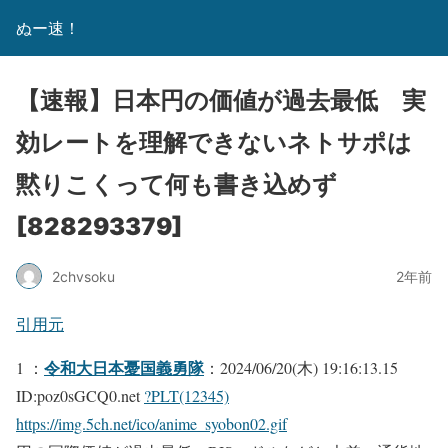
ぬー速！
【速報】日本円の価値が過去最低 実
効レートを理解できないネトサポは
黙りこくって何も書き込めず
[828293379]
2chvsoku
2年前
引用元
令和大日本憂国義勇隊
1 ：
：2024/06/20(木) 19:16:13.15
ID:poz0sGCQ0.net
?PLT(12345)
https://img.5ch.net/ico/anime_syobon02.gif