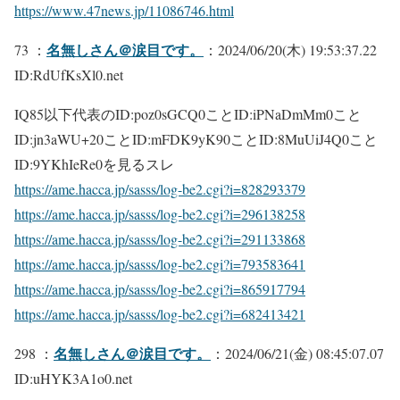
https://www.47news.jp/11086746.html
名無しさん＠涙目です。
73 ：
：2024/06/20(木) 19:53:37.22
ID:RdUfKsXl0.net
IQ85以下代表のID:poz0sGCQ0ことID:iPNaDmMm0こと
ID:jn3aWU+20ことID:mFDK9yK90ことID:8MuUiJ4Q0こと
ID:9YKhIeRe0を見るスレ
https://ame.hacca.jp/sasss/log-be2.cgi?i=828293379
https://ame.hacca.jp/sasss/log-be2.cgi?i=296138258
https://ame.hacca.jp/sasss/log-be2.cgi?i=291133868
https://ame.hacca.jp/sasss/log-be2.cgi?i=793583641
https://ame.hacca.jp/sasss/log-be2.cgi?i=865917794
https://ame.hacca.jp/sasss/log-be2.cgi?i=682413421
名無しさん＠涙目です。
298 ：
：2024/06/21(金) 08:45:07.07
ID:uHYK3A1o0.net