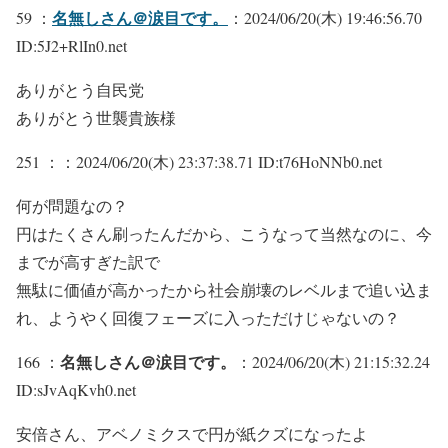
名無しさん＠涙目です。
59 ：
：2024/06/20(木) 19:46:56.70
ID:5J2+RlIn0.net
ありがとう自民党
ありがとう世襲貴族様
251 ：
：2024/06/20(木) 23:37:38.71 ID:t76HoNNb0.net
何が問題なの？
円はたくさん刷ったんだから、こうなって当然なのに、今
までが高すぎた訳で
無駄に価値が高かったから社会崩壊のレベルまで追い込ま
れ、ようやく回復フェーズに入っただけじゃないの？
名無しさん＠涙目です。
166 ：
：2024/06/20(木) 21:15:32.24
ID:sJvAqKvh0.net
安倍さん、アベノミクスで円が紙クズになったよ