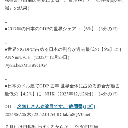
減』の結果）
↓
●2017年の日本のGDPの世界シェア→【6%】（3分の1❗）
↓
●世界のGDPに占める日本の割合が過去最低の【5%】に |
ANNnewsCH（2022年12月23日）
://y2u.be/aMu1it9cUG4
↓
●日本のドル建てGDP 去年 世界全体に占める割合が過去
最低の【4.2%】に | NHK（2023年12月26日）（4分の1❗）
名無しさん＠涙目です。(静岡県) [ﾆﾀﾞ]
241 ：
：
2024/06/20(木) 22:52:01.54 ID:Iakfu8QV0.net
７月には日銀利上げするからそこで150円前半