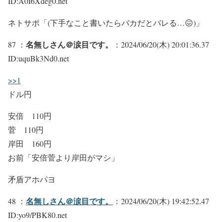
ID:A0I6Xdeg0.net
ネトサポ「(下手なこと書いたらバカだとバレる…😖)」
名無しさん＠涙目です。
87 ：
：2024/06/20(木) 20:01:36.37
ID:uquBk3Nd0.net
>>1
ドル円
安倍 110円
菅 110円
岸田 160円
お前「安倍菅より岸田がマシ」
矛盾アホパヨ
名無しさん＠涙目です。
48 ：
：2024/06/20(木) 19:42:52.47
ID:yo9/PBK80.net