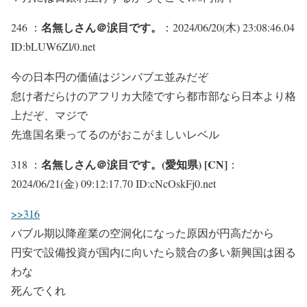
名無しさん＠涙目です。
246 ：
：2024/06/20(木) 23:08:46.04
ID:bLUW6Zl/0.net
今の日本円の価値はジンバブエ並みだぞ
怠け者だらけのアフリカ大陸ですら都市部なら日本より格
上だぞ、マジで
先進国名乗ってるのがおこがましいレベル
名無しさん＠涙目です。(愛知県) [CN]
318 ：
：
2024/06/21(金) 09:12:17.70 ID:cNcOskFj0.net
>>316
バブル期以降産業の空洞化になった原因が円高だから
円安で設備投資が国内に向いたら競合の多い新興国は困る
わな
死んでくれ