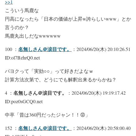
>>1
こういう馬鹿な
円高になったら「日本の価値が上昇w誇らしいwww」とか
言うのか？
馬鹿丸出しだなwwwwww
名無しさん＠涙目です。
100 ：
：2024/06/20(木) 20:10:26.51
ID:ol7BzhrQ0.net
パヨクって「実効○○」って好きだよなｗ
計算方法次第で、どうにでも解釈出来るからかね？
名無しさん＠涙目です。
4 ：
：2024/06/20(木) 19:19:17.42
ID:poz0sGCQ0.net
中卒「昔は360円だったジャン！！😡」
名無しさん＠涙目です。
152 ：
：2024/06/20(木) 20:58:00.40