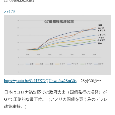
>>173
https://youtu.be/G-H3XDQUnwo?t=28m30s
28分30秒〜
日本はコロナ禍対応での政府支出（国債発行の増発）が
G7で圧倒的な最下位。（アメリカ国債を買う為のデフレ
政策維持。）