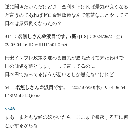
逆に聞きたいんだけどさ、金利を下げれば景気が良くなる
と言うのであればゼロ金利政策なんて無茶なことやってて
日本は景気良くなったの？
名無しさん＠涙目です。(庭) [US]
314 ：
：2024/06/21(金)
09:05:04.46 ID:wJHH2n0H0.net
円安インフレ政策を進める自民が勝ち続けて来たわけで
円の価値を落とします って言ってるのに
日本円で持ってるほうが悪いとしか思えないけれど
名無しさん＠涙目です。
54 ：
：2024/06/20(木) 19:44:06.64
ID:8MuUiJ4Q0.net
>>46
まあ、まともな頭の奴がいたら、ここまで暴落する前に何
とかするからな