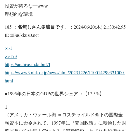
投資が捲るなーwww
理想的な環境
名無しさん＠涙目です。
185 ：
：2024/06/20(木) 21:30:42.95
ID:0Fu6kkuz0.net
>>1
>>173
https://archive.md/ubm7l
https://www3.nhk.or.jp/news/html/20231226/k10014299331000.
html
●1995年の日本のGDPの世界シェア→【17.5%】
↓
（アメリカ・ウォール街 ＝ロスチャイルド傘下の国際金
融資本に命令されて、1997年に『売国政策』に転換した財
務省及び自由民主党による『消費増税』と『公共投資の削