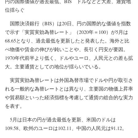
円の国際価値が過去最低、BIS ドルなどと大差、通貨地
位揺らぐ
国際決済銀行（BIS）は20日、円の国際的な価値を指数
で示す「実質実効為替レート」（2020年＝100）が5月は
68.65となり、過去最低を更新したと発表した。海外と比
べ物価や賃金の伸びが鈍いことや、長引く円安が要因。
1970年代前半より低く、ドルやユーロ、人民元との差も拡
大。主要通貨としての地位が揺らいでいる。
実質実効為替レートは外国為替市場でドルや円が取引さ
れる一般的な為替レートとは異なり、主要国の物価上昇率
や貿易額といった経済指標を考慮して通貨の総合的な実力
を表す。
5月は日本の円が過去最低を更新、米国のドルは
109.58、欧州のユーロは102.11、中国の人民元は91.12。