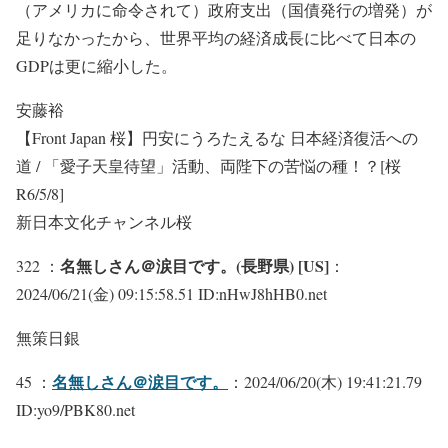
（アメリカに命令されて）政府支出（国債発行の増発）が
足りなかったから、世界平均の経済成長に比べて日本の
GDPは更に縮小した。
安藤裕
【Front Japan 桜】円安にうろたえるな 日本経済復活への
道 / 「愛子天皇待望」活動、両陛下の苦悩の種！？[桜
R6/5/8]
新日本文化チャンネル桜
名無しさん＠涙目です。(長野県) [US]
322 ：
：
2024/06/21(金) 09:15:58.51 ID:nHwJ8hHB0.net
無策日銀
名無しさん＠涙目です。
45 ：
：2024/06/20(木) 19:41:21.79
ID:yo9/PBK80.net