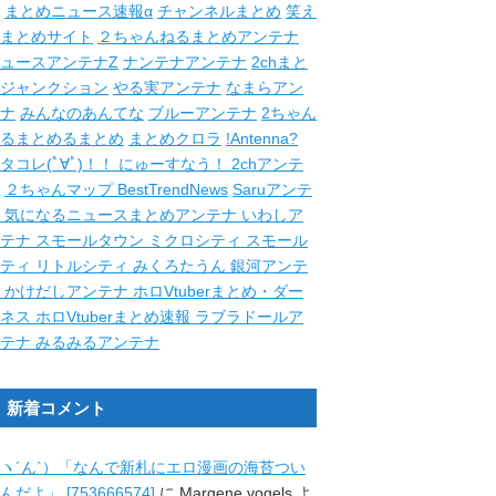
まとめニュース速報α
チャンネルまとめ
笑え
まとめサイト
２ちゃんねるまとめアンテナ
ュースアンテナZ
ナンテナアンテナ
2chまと
ジャンクション
やる実アンテナ
なまらアン
ナ
みんなのあんてな
ブルーアンテナ
2ちゃん
るまとめるまとめ
まとめクロラ
!Antenna?
タコレ(ﾟ∀ﾟ)！！
にゅーすなう！
2chアンテ
２ちゃんマップ
BestTrendNews
Saruアンテ
ナ
気になるニュースまとめアンテナ
いわしア
ンテナ
スモールタウン
ミクロシティ
スモール
シティ
リトルシティ
みくろたうん
銀河アンテ
ナ
かけだしアンテナ
ホロVtuberまとめ・ダー
クネス
ホロVtuberまとめ速報
ラブラドールア
ンテナ
みるみるアンテナ
新着コメント
ヽ´ん`）「なんで新札にエロ漫画の海苔つい
んだよ」 [753666574]
に
Margene vogels
よ