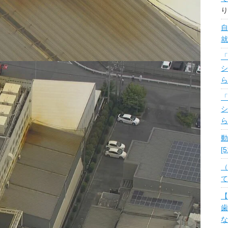
り
自
就
「
シ
ら
「
シ
ら
動
[
（
て
【
歯
な