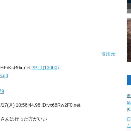
引用元
dKHFrKsR0●.net
?PLT(13000)
.gif
979
自
5
/17(月) 10:56:44.98 ID:vx68Rw2F0.net
[
ンさんは行った方がいい
日
ら