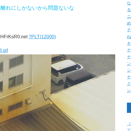
な
体離れにしかないから問題ないな
る
ニ
め
テ
dKHFrKsR0.net
?PLT(12000)
ね
キ
.gif
ナ
（
て