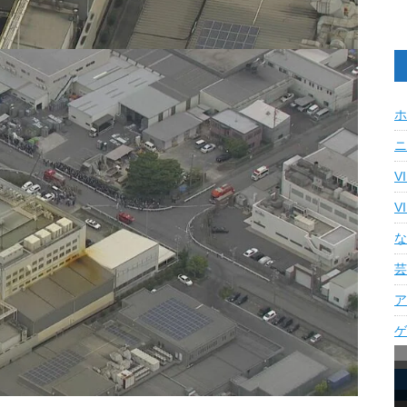
ホ
ニ
V
V
な
芸
ア
ゲ