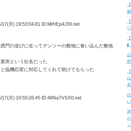
【
魅
【
17(月) 19:53:04.81 ID:MlHEp4J30.net
ワ
【
🧪
社西門の並びに在ってデンソーの敷地に食い込んだ敷地
山
工業所という社名だった
所
むと臨機応変に対応してくれて助けてもらった
【
は
意
ほ
/17(月) 10:55:26.45 ID:48Na7VSX0.net
い
？
津
か
ッ