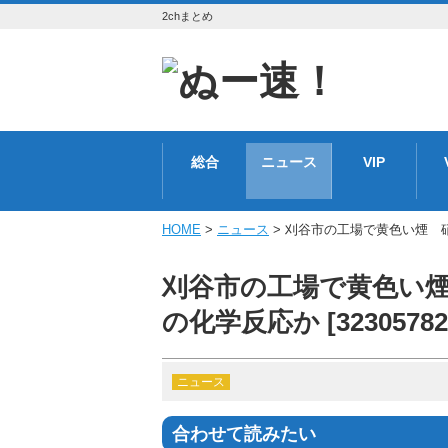
2chまとめ
総合
ニュース
VIP
HOME
>
ニュース
> 刈谷市の工場で黄色い煙 硝酸
刈谷市の工場で黄色い
の化学反応か [32305782
ニュース
合わせて読みたい