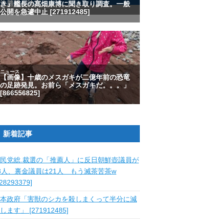
新着記事
民党総.裁選の「推薦人」に反日朝鮮壺議員が
8人、裏金議員は21人 もう滅茶苦茶w
828293379]
本政府「害獣のシカを殺しまくって半分に減
します」 [271912485]