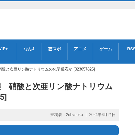
VIP+
なんJ
芸スポ
アニメ
ゲーム
RS
と次亜リン酸ナトリウムの化学反応か [323057825]
煙 硝酸と次亜リン酸ナトリウム
5]
投稿者：2chvsoku ｜ 2024年6月21日