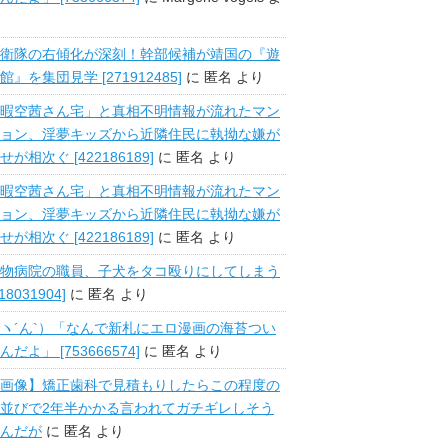
衛隊の右傾化が深刻！幹部候補が靖国の『遊
館』を集団見学 [271912485]
に
匿名
より
暇空茜さん宅」と真相不明情報が流れたマン
ョン、淫夢キッズから近隣住民に執拗な嫌が
せが相次ぐ [422186189]
に
匿名
より
暇空茜さん宅」と真相不明情報が流れたマン
ョン、淫夢キッズから近隣住民に執拗な嫌が
せが相次ぐ [422186189]
に
匿名
より
物病院の職員、子犬をタコ殴りにしてしまう
518031904]
に
匿名
より
ヽ´ん`）「なんで新札にエロ漫画の海苔つい
んだよ」 [753666574]
に
匿名
より
画像】矯正歯科で見積もりしたらこの程度の
並びで2年半かかる言われてガチギレしそう
んだが
に
匿名
より