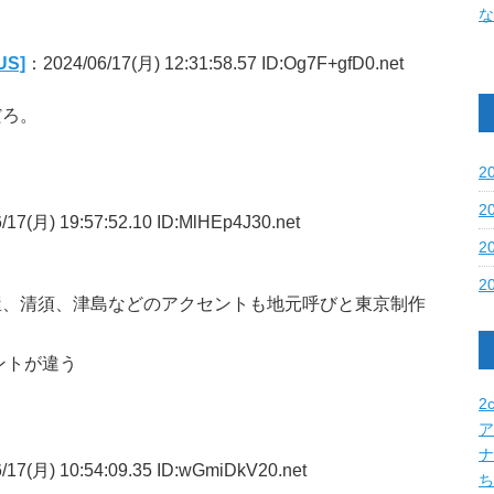
な
S]
：2024/06/17(月) 12:31:58.57 ID:Og7F+gfD0.net
だろ。
2
2
17(月) 19:57:52.10 ID:MlHEp4J30.net
2
2
屋、清須、津島などのアクセントも地元呼びと東京制作
ントが違う
2c
ア
ナ
/17(月) 10:54:09.35 ID:wGmiDkV20.net
ち