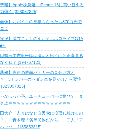
悲報】Apple株急落 iPhone 16に買い替える
力薄く [323057825]
画像】おバイクの見積もらったら370万円で
ロタ
実況】博衣こよりのえちえちホロライブGTA
 ★6
口県って吉田松陰は凄いと思うけど正直見る
なくね？ [194767121]
悲報】高速の覆面パトカーの見分け方と
？ 3ナンバーのセダン車を見かけたら要注
 [323057825]
っかほっか亭、ユーチューバーに媚びてしま
炎上ｗｗｗｗｗｗｗｗｗｗｗｗｗｗｗ
田大介「人々はなぜ自民党に投票し続けるの
？」 青木理「劣等民族だから」 二人「ア
ハッハ」 [135853815]