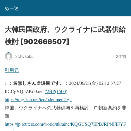
ぬー速！
大韓民国政府、ウクライナに武器供給
検討 [902666507]
2chvsoku
2年前
引用元
名無しさん＠涙目です。
1 ：
：2024/06/21(金) 02:12:37.27
ID:CgVQ5ZKd0.net
?2BP(1500)
https://img.5ch.net/ico/odenmen2.gif
韓国、ウクライナへの武器供与を再検討 ロ朝新条約を非
難
https://jp.reuters.com/world/ukraine/KQGUSQ7EPBJRPNFIFYF