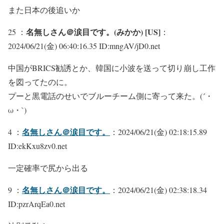
また日本の後追いか
名無しさん＠涙目です。(みかか) [US]
25 ：
：
2024/06/21(金) 06:40:16.35 ID:mngAV/jD0.net
中国がBRICS勧誘とか、韓国に小波を送って切り崩し工作
を図ってたのに。
プーと黒電話のせいでブルーチーム側に寄って来た。(´・
ω・`)
名無しさん＠涙目です。
4 ：
：2024/06/21(金) 02:18:15.89
ID:ekKxu8zv0.net
一定確率で尻から出る
名無しさん＠涙目です。
9 ：
：2024/06/21(金) 02:38:18.34
ID:pzrArqEa0.net