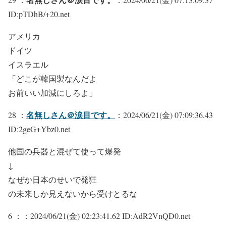
ID:pTDhB/+20.net
アメリカ
ドイツ
イスラエル
「どこが韓国製なんだよ
お前いい加減にしろよ」
名無しさん＠涙目です。
28 ：
：2024/06/21(金) 07:09:36.43
ID:2geG+Ybz0.net
他国の兵器と混ぜて使って爆発
↓
なぜか日本のせいで発狂
の未来しか見えないから受けとるな
6 ：
：2024/06/21(金) 02:23:41.62 ID:AdR2VnQD0.net