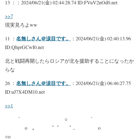
13 ：
：2024/06/21(金) 02:44:28.74 ID:FVuV2nOd0.net
>>7
現実見ろよww
名無しさん＠涙目です。
11 ：
：2024/06/21(金) 02:40:13.96
ID:QhprGCwI0.net
北と戦闘再開したらロシアが北を援助することになったか
らな
名無しさん＠涙目です。
26 ：
：2024/06/21(金) 06:46:27.75
ID:uJ7X4DM10.net
>>1
゜ ○ ゜
o ｡ ゜ﾟ ﾟ ． o
○o