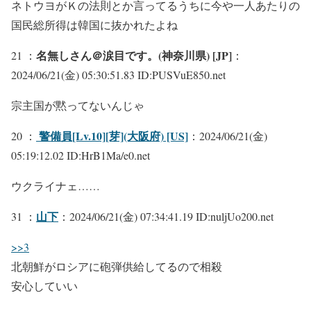
ネトウヨがＫの法則とか言ってるうちに今や一人あたりの
国民総所得は韓国に抜かれたよね
名無しさん＠涙目です。(神奈川県) [JP]
21 ：
：
2024/06/21(金) 05:30:51.83 ID:PUSVuE850.net
宗主国が黙ってないんじゃ
警備員[Lv.10][芽](大阪府) [US]
20 ：
：2024/06/21(金)
05:19:12.02 ID:HrB1Ma/e0.net
ウクライナェ……
山下
31 ：
：2024/06/21(金) 07:34:41.19 ID:nuljUo200.net
>>3
北朝鮮がロシアに砲弾供給してるので相殺
安心していい