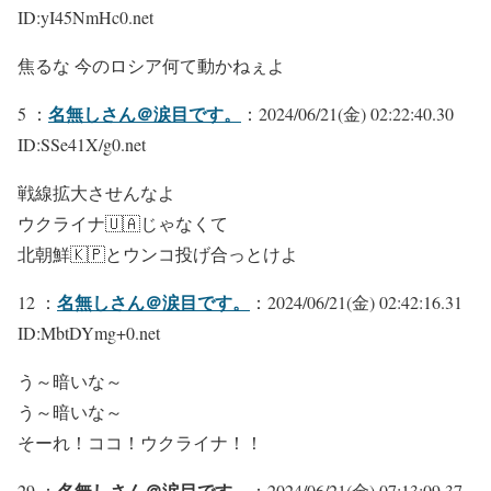
ID:yI45NmHc0.net
焦るな 今のロシア何て動かねぇよ
名無しさん＠涙目です。
5 ：
：2024/06/21(金) 02:22:40.30
ID:SSe41X/g0.net
戦線拡大させんなよ
ウクライナ🇺🇦じゃなくて
北朝鮮🇰🇵とウンコ投げ合っとけよ
名無しさん＠涙目です。
12 ：
：2024/06/21(金) 02:42:16.31
ID:MbtDYmg+0.net
う～暗いな～
う～暗いな～
そーれ！ココ！ウクライナ！！
名無しさん＠涙目です。
29 ：
：2024/06/21(金) 07:13:09.37