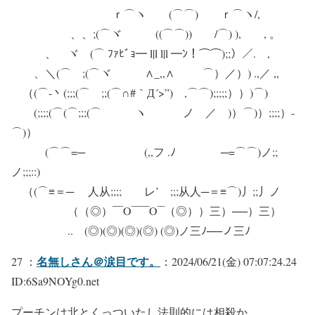
ｒ⌒ヽ (⌒⌒) ｒ⌒ヽ/,
、、;(⌒ヾ ((⌒⌒)) /⌒) ), , 。
、 ヾ (⌒ ﾌｧﾋﾞｮ━ l|l l|l ━ﾝ！⌒⌒);;）／. ,
、＼(⌒ゝ;(⌒ヾ ∧_,,∧ ⌒）／）) .,／ ,,
（(⌒-丶(;;;(⌒ゝ;;(⌒∩#｀Д´>”) ,⌒⌒);;;;;））)⌒)
(;;;;(⌒(⌒;;;(⌒ ヽ ノ ／ )）⌒)）;;;;）-
⌒)）
ゞ (⌒⌒=─ (,,フ .ﾉ ─=⌒⌒)ノ;;
ノ;;;::)
（(⌒≡＝─ 人从;;;; レ’ ;;;从人─＝≡⌒)丿;;丿ノ
（（◎）‾‾‾O‾‾‾‾‾O‾‾（◎））三）──）三）
..ゝ(◎)(◎)(◎)(◎) (◎)ノ三ﾉ──ノ三ﾉ
名無しさん＠涙目です。
27 ：
：2024/06/21(金) 07:07:24.24
ID:6Sa9NOYg0.net
プーチンは北とくっついたし法則的には相殺か