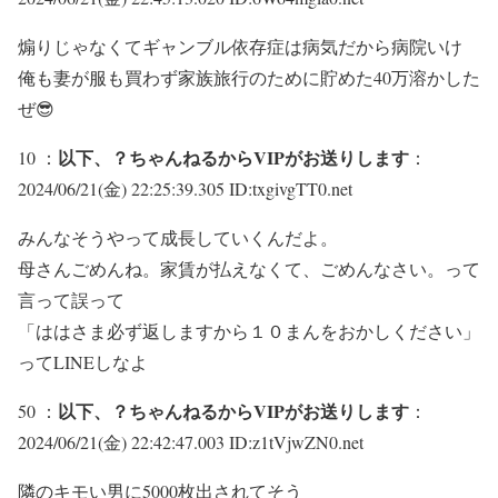
煽りじゃなくてギャンブル依存症は病気だから病院いけ
俺も妻が服も買わず家族旅行のために貯めた40万溶かした
ぜ😎
以下、？ちゃんねるからVIPがお送りします
10 ：
：
2024/06/21(金) 22:25:39.305 ID:txgivgTT0.net
みんなそうやって成長していくんだよ。
母さんごめんね。家賃が払えなくて、ごめんなさい。って
言って誤って
「ははさま必ず返しますから１０まんをおかしください」
ってLINEしなよ
以下、？ちゃんねるからVIPがお送りします
50 ：
：
2024/06/21(金) 22:42:47.003 ID:z1tVjwZN0.net
隣のキモい男に5000枚出されてそう