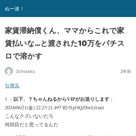
ぬー速！
家賃滞納僕くん、ママからこれで家
賃払いな…と渡された10万をパチス
ロで溶かす
2chvsoku
2年前
引用元
以下、？ちゃんねるからVIPがお送りします
1 ：
：
2024/06/21(金) 22:23:21.497 ID:NgOQZ8wL0.net
こんなクズいないだろ
何回目だと思ってるんだ