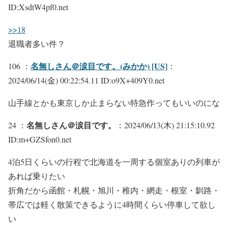
ID:XsdtW4pf0.net
>>18
退職者多い件？
名無しさん＠涙目です。(みかか) [US]
106 ：
：
2024/06/14(金) 00:22:54.11 ID:o9X+409Y0.net
山手線とかも東京しか止まらない特急作ってもいいのにな
名無しさん＠涙目です。
24 ：
：2024/06/13(木) 21:15:10.92
ID:m+GZSfon0.net
4泊5日くらいの行程で北海道を一周する個室ありの列車が
あれば乗りたい
折角だから函館・札幌・旭川・稚内・網走・根室・釧路・
帯広では軽く散策できるように4時間くらい停車して欲し
い