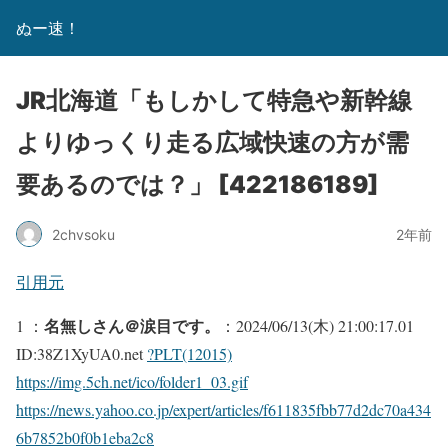
ぬー速！
JR北海道「もしかして特急や新幹線
よりゆっくり走る広域快速の方が需
要あるのでは？」 [422186189]
2chvsoku
2年前
引用元
名無しさん＠涙目です。
1 ：
：2024/06/13(木) 21:00:17.01
ID:38Z1XyUA0.net
?PLT(12015)
https://img.5ch.net/ico/folder1_03.gif
https://news.yahoo.co.jp/expert/articles/f611835fbb77d2dc70a434
6b7852b0f0b1eba2c8