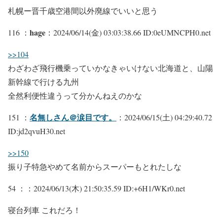
札幌ー晋千歳空港間以外廃線でいいと思う
hage
116 ：
：2024/06/14(金) 03:03:38.66 ID:0eUMNCPH0.net
>>104
わざわざ飛行機乗っていかなきゃいけない北海道と、山陽
新幹線で行ける九州
全然利便性違うって分かんねえのかな
名無しさん＠涙目です。
151 ：
：2024/06/15(土) 04:29:40.72
ID:jd2qvuH30.net
>>150
振り子特急やめて名前からスーパーもとれたしな
54 ：
：2024/06/13(木) 21:50:35.59 ID:+6H1/WKr0.net
寝台列車 これだろ！