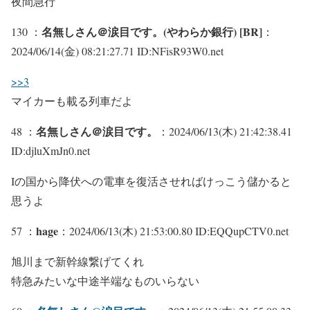
夜間急行
名無しさん＠涙目です。(やわらか銀行) [BR]
130 ：
：
2024/06/14(金) 08:21:27.71 ID:NFisR93W0.net
>>3
マイカーも載る列車だよ
名無しさん＠涙目です。
48 ：
：2024/06/13(木) 21:42:38.41
ID:djluXmJn0.net
Iの国から降伏への電車を復活させればけっこう儲かると
思うよ
hage
57 ：
：2024/06/13(木) 21:53:00.80 ID:EQQupCTV0.net
旭川まで新幹線繋げてくれ
特急みたいな中途半端なものいらない