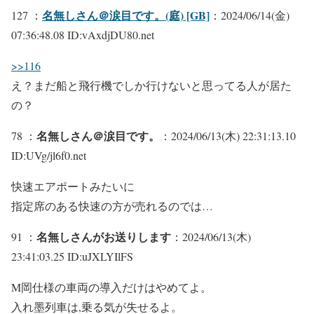
名無しさん＠涙目です。(庭) [GB]
127 ：
：2024/06/14(金)
07:36:48.08 ID:vAxdjDU80.net
>>116
え？まだ船と飛行機でしか行けないと思ってる人が居た
の？
名無しさん＠涙目です。
78 ：
：2024/06/13(木) 22:31:13.10
ID:UVg/jl6f0.net
快速エアポートみたいに
指定席のある快速の方が売れるのでは…
名無しさんがお送りします
91 ：
：2024/06/13(木)
23:41:03.25 ID:uJXLYIlFS
M岡仕様の車両の導入だけはやめてよ。
入れ墨列車は,乗る気が失せるよ。