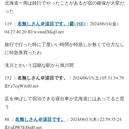
北海道一周は鈍行でやったことがあるが宿の確保が大変だ
った
名無しさん＠涙目です。(庭) [SE]
119 ：
：2024/06/14(金)
04:27:40.20 ID:w+nudXkq0.net
旅行で行った時に丁度いい時間が特急しか無くて仕方なし
に特急券買ったわ
滝川とかいう辺鄙な駅から旭川間
名無しさん＠涙目です。
152 ：
：2024/06/15(土) 05:31:54.79
ID:z7cqW4zI0.net
足を伸ばして宿泊できる寝台車が北海道にはあってると思
う
名無しさん＠涙目です。
88 ：
：2024/06/13(木) 22:59:35.24
ID:uDW5EHnI0.net