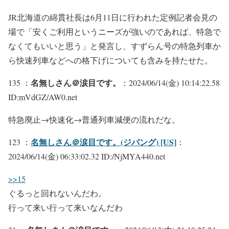
JR北海道の綿貫社長は6月11日に行われた定例記者会見の
場で「安くご利用というニーズが強いのであれば、特急で
なくてもいいと思う」と発言し、すずらん号の特急列車か
ら快速列車などへの格下げについても含みを持たせた。
名無しさん＠涙目です。
135 ：
：2024/06/14(金) 10:14:22.58
ID:mVdGZ/AW0.net
特急廃止→快速化→普通列車減便の流れだな。
名無しさん＠涙目です。(ジパング) [US]
123 ：
：
2024/06/14(金) 06:33:02.32 ID:/NjMYA440.net
>>15
ぐるっと回れないんだわ。
行って来い行って来いなんだわ