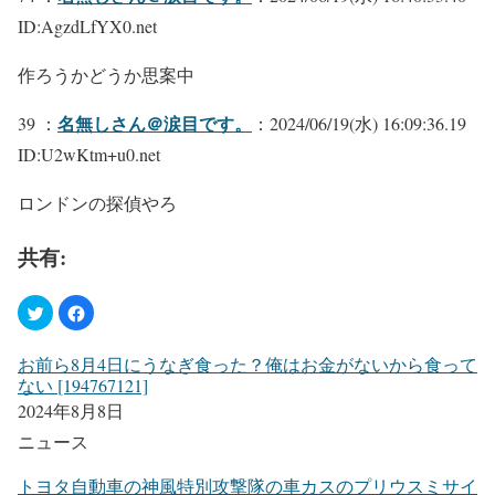
ID:AgzdLfYX0.net
作ろうかどうか思案中
名無しさん＠涙目です。
39 ：
：2024/06/19(水) 16:09:36.19
ID:U2wKtm+u0.net
ロンドンの探偵やろ
共有:
お前ら8月4日にうなぎ食った？俺はお金がないから食って
ない [194767121]
2024年8月8日
ニュース
トヨタ自動車の神風特別攻撃隊の車カスのプリウスミサイ