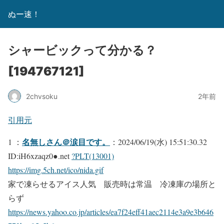
ぬー速！
シャービックって分かる？
[194767121]
2chvsoku
2年前
引用元
名無しさん＠涙目です。
1 ：
：2024/06/19(水) 15:51:30.32
ID:iH6xzaqz0●.net
?PLT(13001)
https://img.5ch.net/ico/nida.gif
家で凍らせるアイス人気 販売時は常温 冷凍庫の場所と
らず
https://news.yahoo.co.jp/articles/ea7f24eff41aec2114e3a9e3b646