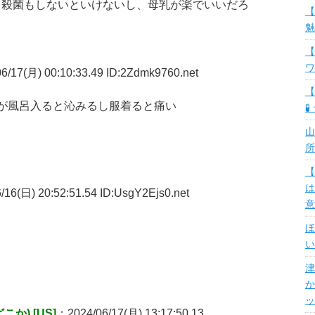
と殺菌もしないといけないし、母乳が楽でいいだろ
【
魅
【
ワ
6/17(月) 00:10:33.49 ID:2Zdmk9760.net
【
が風呂入ると沁みるし服着ると痛い
🧪
山
所
【
は
16(日) 20:52:51.54 ID:UsgY2Ejs0.net
意
ほ
い
津
か
ッ
か) [US]
：2024/06/17(月) 13:17:50.13