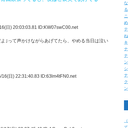
な
る
ニ
め
16(日) 20:03:03.81 ID:KW07swC00.net
テ
ね
だよ｣って声かけながらあげてたら、やめる当日は泣い
キ
ナ
16(日) 22:31:40.83 ID:63lm4tFN0.net
（
て