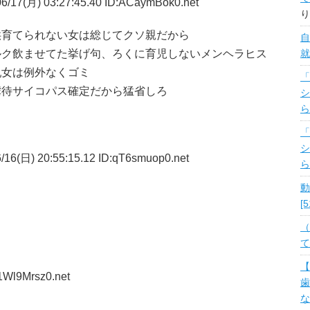
6/17(月) 03:27:45.40 ID:ACaymBok0.net
り
供育てられない女は総じてクソ親だから
自
ルク飲ませてた挙げ句、ろくに育児しないメンヘラヒス
就
乳女は例外なくゴミ
「
虐待サイコパス確定だから猛省しろ
シ
ら
「
シ
/16(日) 20:55:15.12 ID:qT6smuop0.net
ら
動
[
（
て
【
1Wl9Mrsz0.net
歯
な