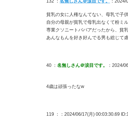
132 ：
名無しさん＠涙目です。
：2024/0
貧乳の女に人権なんてない、母乳で子
自分の母親が貧乳で母乳出なくて粉ミ
専業クソニートババアだったから、貧
あんなもんを好き好んでる男も総じて
40 ：
名無しさん＠涙目です。
：2024/06
4歳は頑張ったなw
119 ：
：2024/06/17(月) 00:03:30.69 ID: