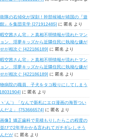
衛隊の右傾化が深刻！幹部候補が靖国の『遊
館』を集団見学 [271912485]
に
匿名
より
暇空茜さん宅」と真相不明情報が流れたマン
ョン、淫夢キッズから近隣住民に執拗な嫌が
せが相次ぐ [422186189]
に
匿名
より
暇空茜さん宅」と真相不明情報が流れたマン
ョン、淫夢キッズから近隣住民に執拗な嫌が
せが相次ぐ [422186189]
に
匿名
より
物病院の職員、子犬をタコ殴りにしてしまう
518031904]
に
匿名
より
ヽ´ん`）「なんで新札にエロ漫画の海苔つい
んだよ」 [753666574]
に
匿名
より
画像】矯正歯科で見積もりしたらこの程度の
並びで2年半かかる言われてガチギレしそう
んだが
に
匿名
より