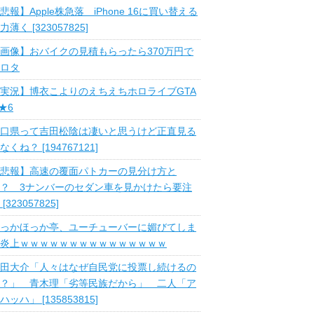
悲報】Apple株急落 iPhone 16に買い替える
力薄く [323057825]
画像】おバイクの見積もらったら370万円で
ロタ
実況】博衣こよりのえちえちホロライブGTA
 ★6
口県って吉田松陰は凄いと思うけど正直見る
なくね？ [194767121]
悲報】高速の覆面パトカーの見分け方と
？ 3ナンバーのセダン車を見かけたら要注
 [323057825]
っかほっか亭、ユーチューバーに媚びてしま
炎上ｗｗｗｗｗｗｗｗｗｗｗｗｗｗｗ
田大介「人々はなぜ自民党に投票し続けるの
？」 青木理「劣等民族だから」 二人「ア
ハッハ」 [135853815]