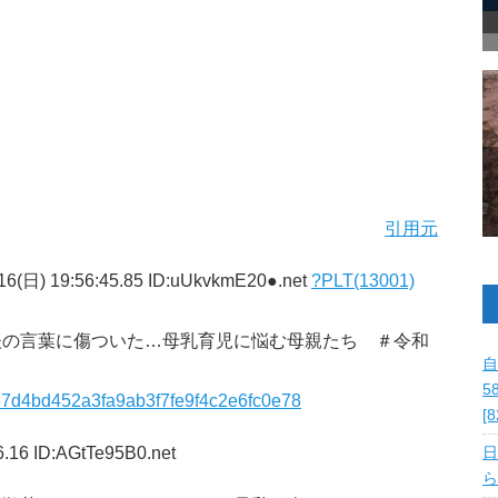
引用元
16(日) 19:56:45.85 ID:uUkvkmE20●.net
?PLT(13001)
夫の言葉に傷ついた…母乳育児に悩む母親たち ＃令和
自
5
88fe7d4bd452a3fa9ab3f7fe9f4c2e6fc0e78
[
.16 ID:AGtTe95B0.net
日
ら