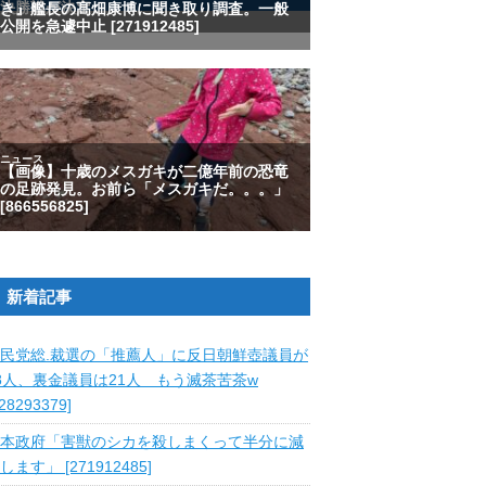
新着記事
民党総.裁選の「推薦人」に反日朝鮮壺議員が
8人、裏金議員は21人 もう滅茶苦茶w
828293379]
本政府「害獣のシカを殺しまくって半分に減
します」 [271912485]