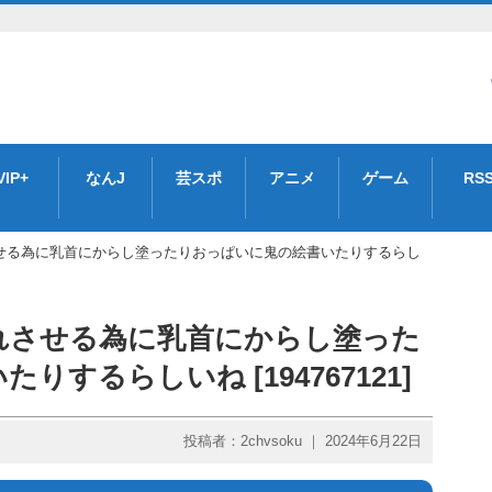
VIP+
なんJ
芸スポ
アニメ
ゲーム
RS
せる為に乳首にからし塗ったりおっぱいに鬼の絵書いたりするらし
れさせる為に乳首にからし塗った
するらしいね [194767121]
投稿者：2chvsoku ｜ 2024年6月22日