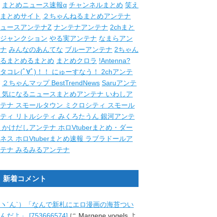
まとめニュース速報α
チャンネルまとめ
笑え
まとめサイト
２ちゃんねるまとめアンテナ
ュースアンテナZ
ナンテナアンテナ
2chまと
ジャンクション
やる実アンテナ
なまらアン
ナ
みんなのあんてな
ブルーアンテナ
2ちゃん
るまとめるまとめ
まとめクロラ
!Antenna?
タコレ(ﾟ∀ﾟ)！！
にゅーすなう！
2chアンテ
２ちゃんマップ
BestTrendNews
Saruアンテ
ナ
気になるニュースまとめアンテナ
いわしア
ンテナ
スモールタウン
ミクロシティ
スモール
シティ
リトルシティ
みくろたうん
銀河アンテ
ナ
かけだしアンテナ
ホロVtuberまとめ・ダー
クネス
ホロVtuberまとめ速報
ラブラドールア
ンテナ
みるみるアンテナ
新着コメント
ヽ´ん`）「なんで新札にエロ漫画の海苔つい
んだよ」 [753666574]
に
Margene vogels
よ