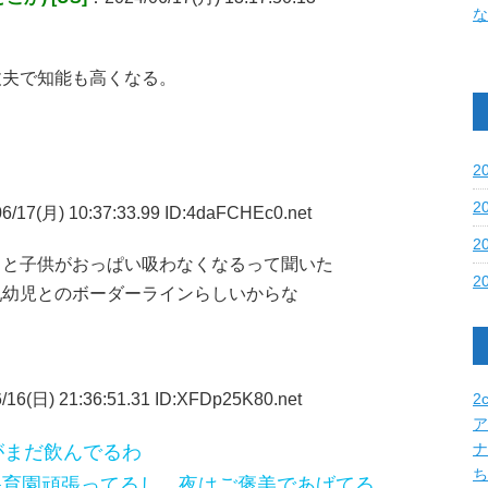
な
丈夫で知能も高くなる。
2
2
6/17(月) 10:37:33.99 ID:4daFCHEc0.net
2
くと子供がおっぱい吸わなくなるって聞いた
2
乳幼児とのボーダーラインらしいからな
/16(日) 21:36:51.31 ID:XFDp25K80.net
2c
ア
がまだ飲んでるわ
ナ
ち
保育園頑張ってるし、夜はご褒美であげてる