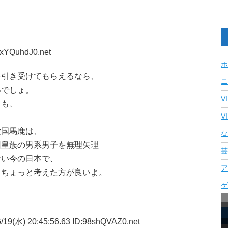
mxYQuhdJ0.net
ホ
を引き受けてもらえるなら、
ニ
いでしょ。
V
ても、
V
愛国馬鹿は、
な
旧皇族の男系男子を無理矢理
芸
ない今の日本で、
ア
うちょっと考えた方が良いよ。
ゲ
/19(水) 20:45:56.63 ID:98shQVAZ0.net