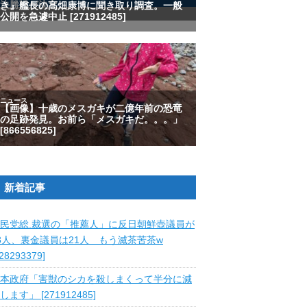
新着記事
民党総.裁選の「推薦人」に反日朝鮮壺議員が
8人、裏金議員は21人 もう滅茶苦茶w
828293379]
本政府「害獣のシカを殺しまくって半分に減
します」 [271912485]