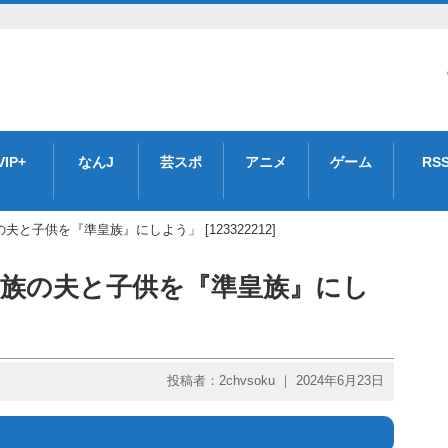
VIP+
なんJ
芸スポ
アニメ
ゲーム
RS
と子供を『準皇族』にしよう」 [123322212]
皇族の夫と子供を『準皇族』にし
投稿者：2chvsoku ｜ 2024年6月23日