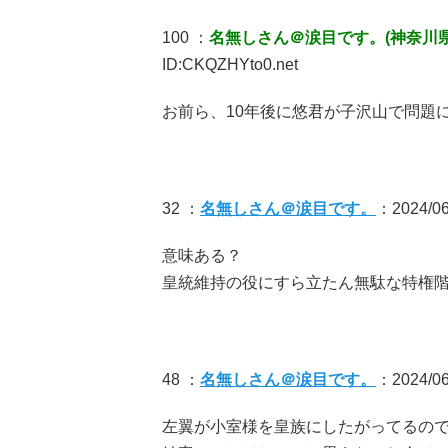
100 ：
名無しさん＠涙目です。(神奈川県) [
ID:CKQZHYto0.net
お前ら、10年後に悠君が子沢山で問題
32 ：
名無しさん＠涙目です。
：2024/06
意味ある？
皇統維持の役にすら立たん無駄な特権
48 ：
名無しさん＠涙目です。
：2024/06
左翼が小室様を皇族にしたがってるの