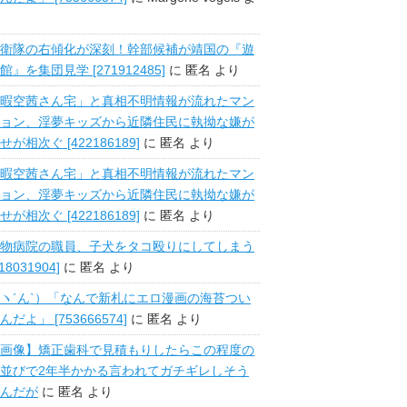
衛隊の右傾化が深刻！幹部候補が靖国の『遊
館』を集団見学 [271912485]
に
匿名
より
暇空茜さん宅」と真相不明情報が流れたマン
ョン、淫夢キッズから近隣住民に執拗な嫌が
せが相次ぐ [422186189]
に
匿名
より
暇空茜さん宅」と真相不明情報が流れたマン
ョン、淫夢キッズから近隣住民に執拗な嫌が
せが相次ぐ [422186189]
に
匿名
より
物病院の職員、子犬をタコ殴りにしてしまう
518031904]
に
匿名
より
ヽ´ん`）「なんで新札にエロ漫画の海苔つい
んだよ」 [753666574]
に
匿名
より
画像】矯正歯科で見積もりしたらこの程度の
並びで2年半かかる言われてガチギレしそう
んだが
に
匿名
より