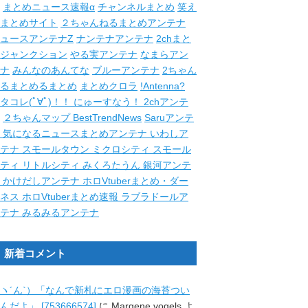
まとめニュース速報α
チャンネルまとめ
笑え
まとめサイト
２ちゃんねるまとめアンテナ
ュースアンテナZ
ナンテナアンテナ
2chまと
ジャンクション
やる実アンテナ
なまらアン
ナ
みんなのあんてな
ブルーアンテナ
2ちゃん
るまとめるまとめ
まとめクロラ
!Antenna?
タコレ(ﾟ∀ﾟ)！！
にゅーすなう！
2chアンテ
２ちゃんマップ
BestTrendNews
Saruアンテ
ナ
気になるニュースまとめアンテナ
いわしア
ンテナ
スモールタウン
ミクロシティ
スモール
シティ
リトルシティ
みくろたうん
銀河アンテ
ナ
かけだしアンテナ
ホロVtuberまとめ・ダー
クネス
ホロVtuberまとめ速報
ラブラドールア
ンテナ
みるみるアンテナ
新着コメント
ヽ´ん`）「なんで新札にエロ漫画の海苔つい
んだよ」 [753666574]
に
Margene vogels
よ