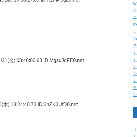
な
る
ニ
め
テ
ね
キ
ナ
/21(金) 08:46:00.63 ID:MgsuJqFE0.net
(木) 18:24:40.73 ID:3nZK3UfD0.net
（
て