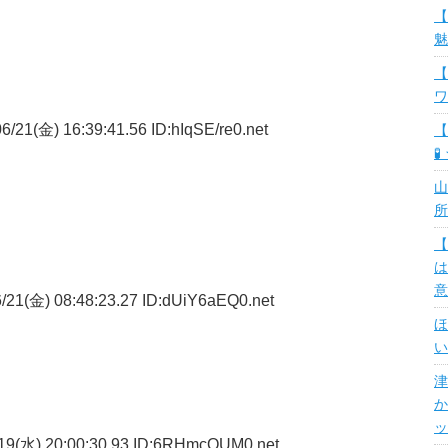
【
魅
【
ワ
/21(金) 16:39:41.56 ID:hIqSE/re0.net
【
🧪
山
所
【
は
意
/21(金) 08:48:23.27 ID:dUiY6aEQ0.net
ほ
い
津
か
ッ
19(水) 20:00:30.93 ID:6RHmcOUM0.net