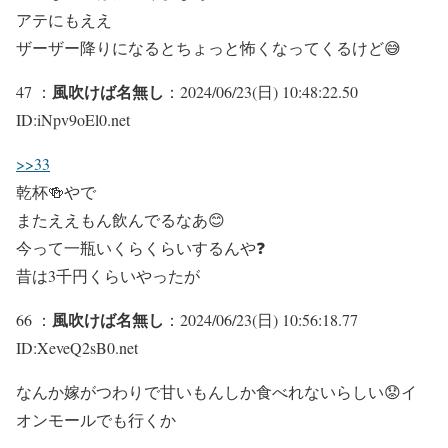
アテにもええ
ザーザー降りになるとちょっと怖くなってくるけど😅
風吹けば名無し
47 ：
：2024/06/23(日) 10:48:22.50
ID:iNpv9oEl0.net
>>33
乾杯🍻やで
またええもん飲んでるなあ😊
今って一瓶いくらくらいするんや❓
昔は3千円くらいやったが
風吹けば名無し
66 ：
：2024/06/23(日) 10:56:18.77
ID:XeveQ2sB0.net
なんか嫁がつわりで甘いもんしか食べれないらしい😟イ
オンモールでも行くか