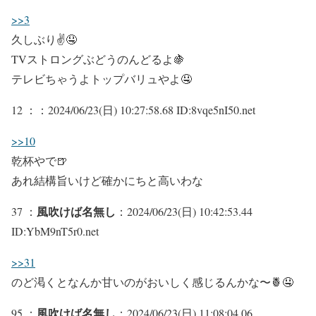
>>3
久しぶり✌🤤
TVストロングぶどうのんどるよ🍇
テレビちゃうよトップバリュやよ🤤
12 ：
：2024/06/23(日) 10:27:58.68 ID:8vqe5nI50.net
>>10
乾杯やで🍺
あれ結構旨いけど確かにちと高いわな
風吹けば名無し
37 ：
：2024/06/23(日) 10:42:53.44
ID:YbM9nT5r0.net
>>31
のど渇くとなんか甘いのがおいしく感じるんかな〜🍍🤤
風吹けば名無し
95 ：
：2024/06/23(日) 11:08:04.06