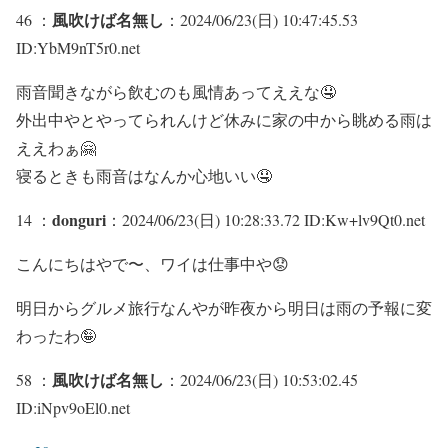
風吹けば名無し
46 ：
：2024/06/23(日) 10:47:45.53
ID:YbM9nT5r0.net
雨音聞きながら飲むのも風情あってええな🤤
外出中やとやってられんけど休みに家の中から眺める雨は
ええわぁ🤗
寝るときも雨音はなんか心地いい🤤
donguri
14 ：
：2024/06/23(日) 10:28:33.72 ID:Kw+lv9Qt0.net
こんにちはやで〜、ワイは仕事中や😟
明日からグルメ旅行なんやが昨夜から明日は雨の予報に変
わったわ🤪
風吹けば名無し
58 ：
：2024/06/23(日) 10:53:02.45
ID:iNpv9oEl0.net