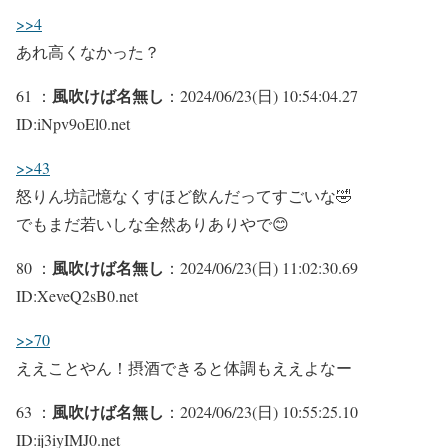
>>4
あれ高くなかった？
風吹けば名無し
61 ：
：2024/06/23(日) 10:54:04.27
ID:iNpv9oEl0.net
>>43
怒りん坊記憶なくすほど飲んだってすごいな🤣
でもまだ若いしな全然ありありやで😊
風吹けば名無し
80 ：
：2024/06/23(日) 11:02:30.69
ID:XeveQ2sB0.net
>>70
ええことやん！摂酒できると体調もええよなー
風吹けば名無し
63 ：
：2024/06/23(日) 10:55:25.10
ID:ij3iyIMJ0.net