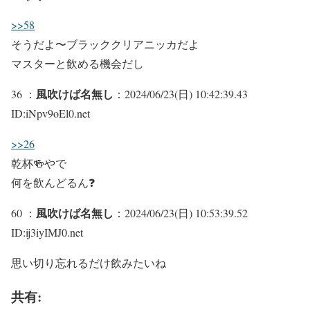
>>58
そうだよ〜ブラッククリアニッカだよ
マスターと飲める機会だし
風吹けば名無し
36 ：
：2024/06/23(日) 10:42:39.43
ID:iNpv9oEl0.net
>>26
乾杯🍻やで
何を飲んどるん❓
風吹けば名無し
60 ：
：2024/06/23(日) 10:53:39.52
ID:ij3iyIMJ0.net
思い切り忘れるだけ飲みたいね
共有: