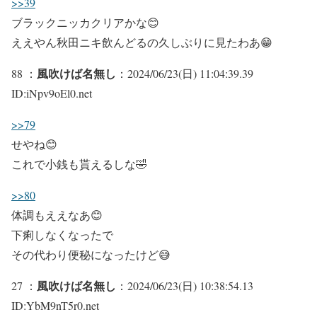
>>39
ブラックニッカクリアかな😊
ええやん秋田ニキ飲んどるの久しぶりに見たわあ😁
風吹けば名無し
88 ：
：2024/06/23(日) 11:04:39.39
ID:iNpv9oEl0.net
>>79
せやね😊
これで小銭も貰えるしな🤣
>>80
体調もええなあ😊
下痢しなくなったで
その代わり便秘になったけど😅
風吹けば名無し
27 ：
：2024/06/23(日) 10:38:54.13
ID:YbM9nT5r0.net