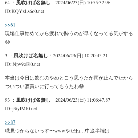
風吹けば名無し
64 ：
：2024/06/23(日) 10:55:32.96
ID:KQYzLs6o0.net
>>61
現場仕事始めてから疲れで酔うのが早くなってる気がする
😡
風吹けば名無し
3 ：
：2024/06/23(日) 10:20:45.21
ID:iNpv9oEl0.net
本当は今日は飲むのやめとこう思うたが雨が止んでたから
ついつい酒買いに行ってもうたわ😅
風吹けば名無し
93 ：
：2024/06/23(日) 11:06:47.87
ID:ij3iyIMJ0.net
>>87
職見つからないっす〜wwwやだね…中途半端は