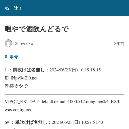
ぬー速！
暇やで酒飲んどるで
2chvsoku
2年前
引用元
風吹けば名無し
1 ：
：2024/06/23(日) 10:19:18.15
ID:iNpv9oEl0.net
乾杯🍻やで
VIPQ2_EXTDAT: default:default:1000:512:donguri=0/4: EXT
was configured
風吹けば名無し
69 ：
：2024/06/23(日) 10:57:51.43