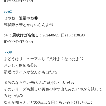
ID:YbM9nT5r0.net
>>62
せやね、適量やね🤤
線状降水帯とかはいらんよ😔
風吹けば名無し
54 ：
：2024/06/23(日) 10:51:38.90
ID:YbM9nT5r0.net
>>38
ぶどうはリニューアルして風味よくなったよ🤤
おいしく飲める✌🤤
最近はライムかなんかも出たね
３％のなら赤い缶(りんご系)おいしい🍎🤤
そのシリーズも新しい黄色のやつ出たみたいやから試して
みたいね🤤
なんか知らんけど350mlは３円くらい値下げしたんよ