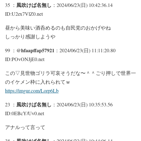
風吹けば名無し
35 ：
：2024/06/23(日) 10:42:36.14
ID:U2ex7VlZ0.net
昼から美味い酒呑めるのも自民党のおかげやね
しっかり感謝しようや
@hfaapffap57921
99 ：
：2024/06/23(日) 11:11:20.80
ID:POvONJjE0.net
この▽見世物ゴリラ可哀そうだな〜＾＾ごり押しで世界一
のイケメン枠に入れられてｗ
https://imgur.com/Lorp6Lb
風吹けば名無し
23 ：
：2024/06/23(日) 10:35:53.56
ID:0EBcY/Uv0.net
アナルって言って
風吹けば名無し
38 ：
：2024/06/23(日) 10:44:06.14