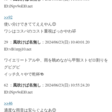
ID:iNpv9oEl0.net
>>92
使い分けできててええやん😊
ワシはコスパのコスト重視ばっかやわ🤣
風吹けば名無し
29 ：
：2024/06/23(日) 10:40:01.20
ID:vB1rrpj10.net
ワイエリートアル中、雨を眺めながら甲類ストゼロ割りを
グビグビ
イッチ久々やで乾杯🍻
風吹けば名無し
62 ：
：2024/06/23(日) 10:55:24.20
ID:iNpv9oEl0.net
>>46
適度な雨音は安らぐよなあ😊