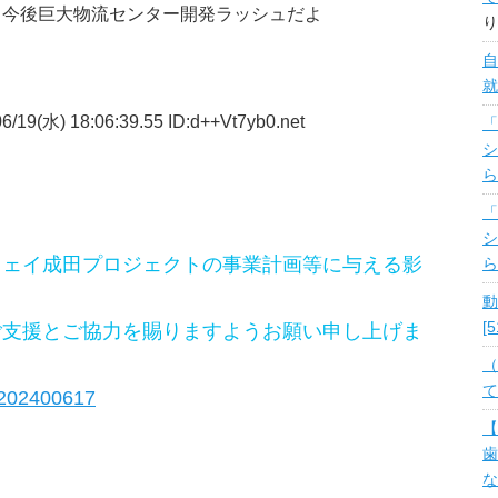
と今後巨大物流センター開発ラッシュだよ
り
自
就
/19(水) 18:06:39.55 ID:d++Vt7yb0.net
「
シ
ら
「
シ
ウェイ成田プロジェクトの事業計画等に与える影
ら
動
[
ご支援とご協力を賜りますようお願い申し上げま
（
て
/202400617
【
歯
な