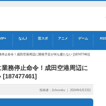
VIP+
なんJ
芸スポ
アニメ
ゲーム
RS
止命令！成田空港周辺に開発予定が何も建たない [187477461]
に業務停止命令！成田空港周辺に
87477461]
投稿者：2chvsoku ｜ 2024年6月23日