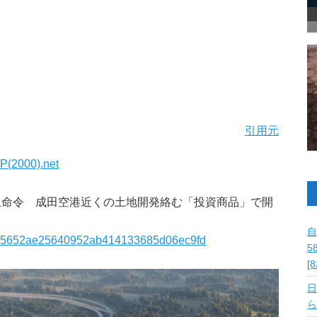
引用元
P(2000).net
止命令 成田空港近くの土地開発絡む「投資商品」で開
自
acf135652ae25640952ab414133685d06ec9fd
5
[
日
ら