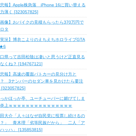
悲報】Apple株急落 iPhone 16に買い替える
力薄く [323057825]
画像】おバイクの見積もらったら370万円で
ロタ
実況】博衣こよりのえちえちホロライブGTA
 ★6
口県って吉田松陰は凄いと思うけど正直見る
なくね？ [194767121]
悲報】高速の覆面パトカーの見分け方と
？ 3ナンバーのセダン車を見かけたら要注
 [323057825]
っかほっか亭、ユーチューバーに媚びてしま
炎上ｗｗｗｗｗｗｗｗｗｗｗｗｗｗｗ
田大介「人々はなぜ自民党に投票し続けるの
？」 青木理「劣等民族だから」 二人「ア
ハッハ」 [135853815]