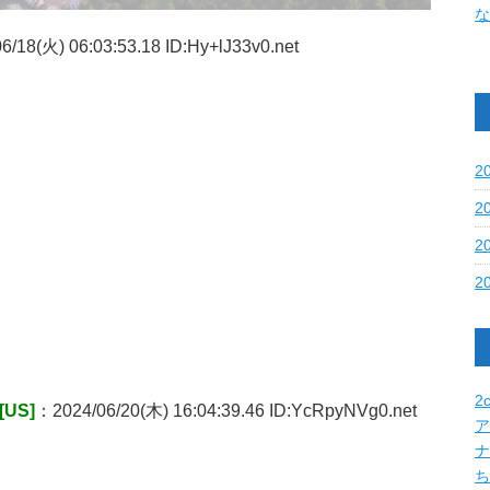
な
/18(火) 06:03:53.18 ID:Hy+lJ33v0.net
2
2
2
2
2c
US]
：2024/06/20(木) 16:04:39.46 ID:YcRpyNVg0.net
ア
ナ
ち