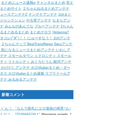
まとめニュース速報α
チャンネルまとめ
笑え
まとめサイト
２ちゃんねるまとめアンテナ
ュースアンテナZ
ナンテナアンテナ
2chまと
ジャンクション
やる実アンテナ
なまらアン
ナ
みんなのあんてな
ブルーアンテナ
2ちゃん
るまとめるまとめ
まとめクロラ
!Antenna?
タコレ(ﾟ∀ﾟ)！！
にゅーすなう！
2chアンテ
２ちゃんマップ
BestTrendNews
Saruアンテ
ナ
気になるニュースまとめアンテナ
いわしア
ンテナ
スモールタウン
ミクロシティ
スモール
シティ
リトルシティ
みくろたうん
銀河アンテ
ナ
かけだしアンテナ
ホロVtuberまとめ・ダー
クネス
ホロVtuberまとめ速報
ラブラドールア
ンテナ
みるみるアンテナ
新着コメント
ヽ´ん`）「なんで新札にエロ漫画の海苔つい
んだよ」 [753666574]
に
Margene vogels
よ