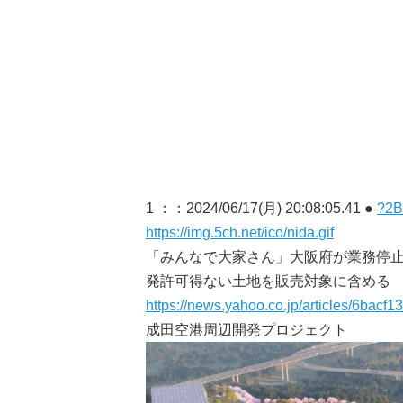
1 ：
：2024/06/17(月) 20:08:05.41 ●
?2B
https://img.5ch.net/ico/nida.gif
「みんなで大家さん」大阪府が業務停
発許可得ない土地を販売対象に含める
https://news.yahoo.co.jp/articles/6b
成田空港周辺開発プロジェクト