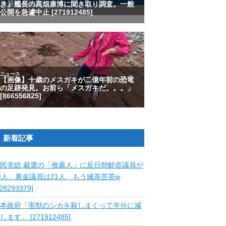
新着記事
民党総.裁選の「推薦人」に反日朝鮮壺議員が
8人、裏金議員は21人 もう滅茶苦茶w
828293379]
本政府「害獣のシカを殺しまくって半分に減
します」 [271912485]