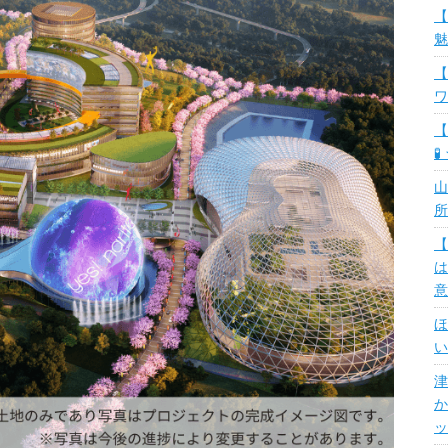
【
魅
【
ワ
【
🧪
山
所
【
は
意
ほ
い
津
か
ッ