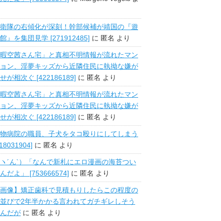
衛隊の右傾化が深刻！幹部候補が靖国の『遊
館』を集団見学 [271912485]
に
匿名
より
暇空茜さん宅」と真相不明情報が流れたマン
ョン、淫夢キッズから近隣住民に執拗な嫌が
せが相次ぐ [422186189]
に
匿名
より
暇空茜さん宅」と真相不明情報が流れたマン
ョン、淫夢キッズから近隣住民に執拗な嫌が
せが相次ぐ [422186189]
に
匿名
より
物病院の職員、子犬をタコ殴りにしてしまう
518031904]
に
匿名
より
ヽ´ん`）「なんで新札にエロ漫画の海苔つい
んだよ」 [753666574]
に
匿名
より
画像】矯正歯科で見積もりしたらこの程度の
並びで2年半かかる言われてガチギレしそう
んだが
に
匿名
より