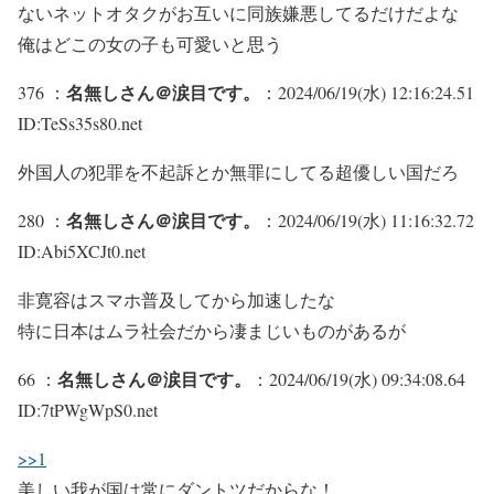
ないネットオタクがお互いに同族嫌悪してるだけだよな
俺はどこの女の子も可愛いと思う
名無しさん＠涙目です。
376 ：
：2024/06/19(水) 12:16:24.51
ID:TeSs35s80.net
外国人の犯罪を不起訴とか無罪にしてる超優しい国だろ
名無しさん＠涙目です。
280 ：
：2024/06/19(水) 11:16:32.72
ID:Abi5XCJt0.net
非寛容はスマホ普及してから加速したな
特に日本はムラ社会だから凄まじいものがあるが
名無しさん＠涙目です。
66 ：
：2024/06/19(水) 09:34:08.64
ID:7tPWgWpS0.net
>>1
美しい我が国は常にダントツだからな！