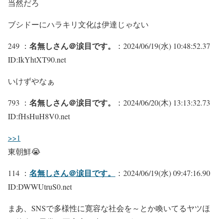
当然だろ
ブシドーにハラキリ文化は伊達じゃない
名無しさん＠涙目です。
249 ：
：2024/06/19(水) 10:48:52.37
ID:IkYhtXT90.net
いけずやなぁ
名無しさん＠涙目です。
793 ：
：2024/06/20(木) 13:13:32.73
ID:fHsHuH8V0.net
>>1
東朝鮮😭
名無しさん＠涙目です。
114 ：
：2024/06/19(水) 09:47:16.90
ID:DWWUtruS0.net
まあ、SNSで多様性に寛容な社会を～とか喚いてるヤツほ