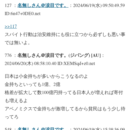
名無しさん＠涙目です。
127 ：
：2024/06/19(水) 09:50:49.59
ID:6n47+0DE0.net
>>117
スパイト行動は治安維持にも役に立つから必ずしも悪い事
では無いよ。
名無しさん＠涙目です。(ジパング) [AU]
776 ：
：
2024/06/20(木) 08:58:10.40 ID:XEMSqd+z0.net
日本は小金持ちが多いからこうなるのよ
金持ちといっても1億、2億
格差が拡大して数100億円持ってる日本人が増えれば寄付
も増えるよ
アベノミクスで金持ちが激増してるから貧民はもう少し待
ってろ
名無しさん＠涙目です。
548 ：
：2024/06/19(水) 15:38:36.09