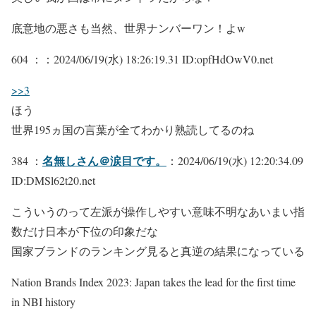
底意地の悪さも当然、世界ナンバーワン！よw
604 ：
：2024/06/19(水) 18:26:19.31 ID:opfHdOwV0.net
>>3
ほう
世界195ヵ国の言葉が全てわかり熟読してるのね
名無しさん＠涙目です。
384 ：
：2024/06/19(水) 12:20:34.09
ID:DMSl62t20.net
こういうのって左派が操作しやすい意味不明なあいまい指
数だけ日本が下位の印象だな
国家ブランドのランキング見ると真逆の結果になっている
Nation Brands Index 2023: Japan takes the lead for the first time
in NBI history