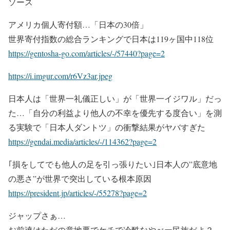
ソース
アメリカ個人寄付額…「日本の30倍」
世界寄付指数の総合ランキングで日本は119ヶ国中118位
https://gentosha-go.com/articles/-/57440?page=2
https://i.imgur.com/r6Vz3ar.jpeg
日本人は「世界一礼儀正しい」が「世界一イジワル」だっ
た…「自分の利益より他人の不幸を優先する度合い」を測
る実験で「日本人ダントツ」の衝撃結果がヤバすぎた
https://gendai.media/articles/-/114362?page=2
｢損をしてでも他人の足を引っ張りたい｣日本人の”底意地
の悪さ”が世界で突出している根本原因
https://president.jp/articles/-/55278?page=2
ジャップさぁ…
お前達はただの意地悪でケチで冷酷なやべー民族だよ？