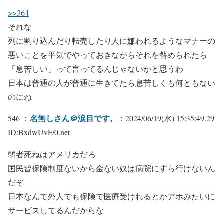
>>364
それな
列に割り込んだり転売したり人に嫌われるようなマナーの
悪いことを平気でやっておきながらそれを咎められたら
「息苦しい」って言ってるんじゃないかと思うわ
日本は普通の人が普通に生きてたら息苦しくも何ともない
のにね
名無しさん＠涙目です。
546 ：
：2024/06/19(水) 15:35:49.29
ID:BxdwUvF/0.net
弱者死ねはアメリカだろ
国民皆保険制度ないから金ない奴は病院にすら行けないん
だぞ
日本なんて外人でも保険で医療受けれるとかアホみたいに
サービスしてるんだからな