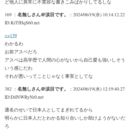
ど他人に異常に不寛容な書きこみばかりしてるしな
名無しさん＠涙目です。
169 ：
：2024/06/19(水) 10:14:12.22
ID:KtTfHqS60.net
>>139
わかるわ
お前アスペだろ
アスペは高学歴で人間の心がないから自己愛も強いしそう
いう感じだわ
それが悪いってことじゃなく事実としてな
名無しさん＠涙目です。
382 ：
：2024/06/19(水) 12:19:40.27
ID:DdNWRyNr0.net
通名のせいで日本人としてまぎれてるから
明らかに日本人だとわかる知り合いしか助けようがないだ
ろ