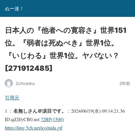
ぬー速！
日本人の『他者への寛容さ』世界151
位。『弱者は死ぬべき』世界1位。
『いじわる』世界1位。ヤバない？
[271912485]
2chvsoku
2年前
引用元
名無しさん＠涙目です。
1 ：
：2024/06/19(水) 09:14:21.36
ID:qd2I/yCB0.net
?2BP(1500)
https://img.5ch.net/ico/nida.gif