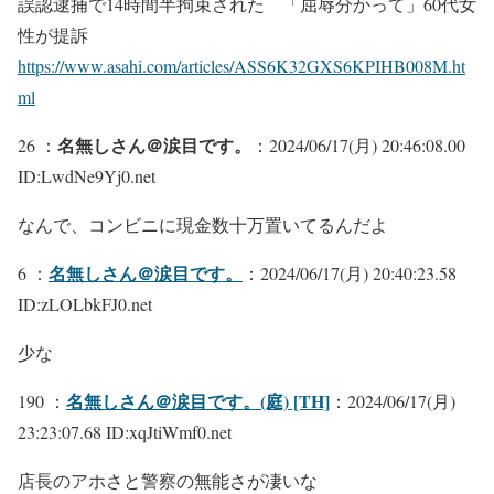
誤認逮捕で14時間半拘束された 「屈辱分かって」60代女
性が提訴
https://www.asahi.com/articles/ASS6K32GXS6KPIHB008M.ht
ml
名無しさん＠涙目です。
26 ：
：2024/06/17(月) 20:46:08.00
ID:LwdNe9Yj0.net
なんで、コンビニに現金数十万置いてるんだよ
名無しさん＠涙目です。
6 ：
：2024/06/17(月) 20:40:23.58
ID:zLOLbkFJ0.net
少な
名無しさん＠涙目です。(庭) [TH]
190 ：
：2024/06/17(月)
23:23:07.68 ID:xqJtiWmf0.net
店長のアホさと警察の無能さが凄いな