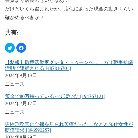
だけどいくら盗まれたか、店似にあった現金の動きくらい
確かめるべきか？
共有:
【悲報】環境活動家グレタ・トゥーンベリ、ガザ戦争抗議
活動で逮捕される [487816701]
2024年9月13日
ニュース
預金で80万持っているって凄いな [194767121]
2024年7月17日
ニュース
男性刑務官に全裸を見られ苦痛だった、などと50代女性が
賠償請求 [896590257]
2024年8月29日