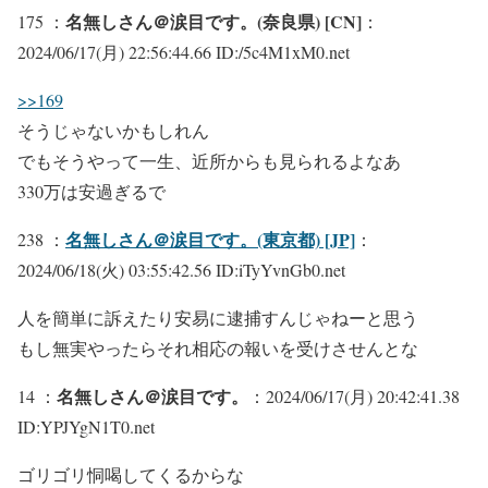
名無しさん＠涙目です。(奈良県) [CN]
175 ：
：
2024/06/17(月) 22:56:44.66 ID:/5c4M1xM0.net
>>169
そうじゃないかもしれん
でもそうやって一生、近所からも見られるよなあ
330万は安過ぎるで
名無しさん＠涙目です。(東京都) [JP]
238 ：
：
2024/06/18(火) 03:55:42.56 ID:iTyYvnGb0.net
人を簡単に訴えたり安易に逮捕すんじゃねーと思う
もし無実やったらそれ相応の報いを受けさせんとな
名無しさん＠涙目です。
14 ：
：2024/06/17(月) 20:42:41.38
ID:YPJYgN1T0.net
ゴリゴリ恫喝してくるからな