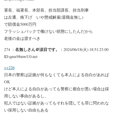
署長、福署長、本部長、担当部課長、担当刑事
は左遷、格下げ いや懲戒解雇(退職金無し)
で賠償金5000万円
フラッシュバックで働けない状態にしたんだから
老後の金は渡すべき
名無しさん＠涙目です。
274 ：
：2024/06/18(火) 18:51:23.00
ID:qmx98mwU0.net
>>226
日本の警察は証拠が何もなくても本人による自白があれば
OK
けど本人による自白があっても警察に都合が悪い場合は採
用しない事由があるし、
犯人ではない証拠があってもそれを隠しても罪に問われな
い採用しない自由もある