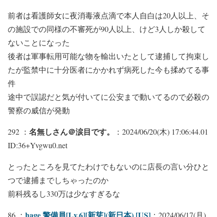
前者は看護師女に夜消毒液点滴で本人自白は20人以上、そ
の施設での同様の不審死が90人以上、けど3人しか殺して
ないことになった
後者は軍事転用可能な物を輸出いたとして逮捕して拘束し
たが監禁中に十分医者にかかれず病死した今も揉めてる事
件
途中で誤認だと気が付いてに公安まで動いてるので必殺の
警察の威信が発動
名無しさん＠涙目です。
292 ：
：2024/06/20(木) 17:06:44.01
ID:36+Yvgwu0.net
とったところを見てたわけでもないのに店長の言い分ひと
つで逮捕までしちゃったのか
前科残るし330万は少なすぎるな
hage 警備員[Lv.6][新芽](新日本) [US]
86 ：
：2024/06/17(月)