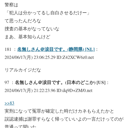
警察は
「犯人は分かってるし自白させるだけー」
て思ったんだろな
捜査の基本がなってないな
まあ、基本知らんけど
名無しさん＠涙目です。(静岡県) [NL]
181 ：
：
2024/06/17(月) 23:06:25.29 ID:Z42XCW6z0.net
リアルカイジだな
名無しさん＠涙目です。(日本のどこか) [US]
97 ：
：
2024/06/17(月) 21:22:23.96 ID:dq9D+ZM/0.net
>>83
実刑になって冤罪が確定した時だけカネもらえたかと
誤認逮捕は謝罪すらなく帰っていいよの一言だけってのが
普通って聞いた