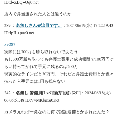
ID:d+ZLQ+Oq0.net
店内で弁当渡された人とは違うのか
名無しさん＠涙目です。
289 ：
：2024/06/19(水) 17:22:19.43
ID:IpJL+pue0.net
>>287
実際には300万も勝ち取れないであろう
もし300万勝ち取っても弁護士費用と成功報酬で100万円ぐ
らい持ってかれて手元に残るのは200万
現実的なラインだと30万円、それだと弁護士費用とか色々
払ったら手元には1円も残らない
名無し 警備員[Lv.9][新芽](庭) [ﾆﾀﾞ]
242 ：
：2024/06/18(火)
06:05:51.48 ID:VvMKbmai0.net
カメラ見れば一発なのに何で誤認逮捕とかされたんだ？