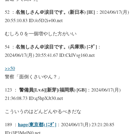
名無しさん＠涙目です。(新日本) [IE]
52 ：
：2024/06/17(月)
20:55:10.83 ID:/o5D2i+00.net
むしろ０を一個増やした方がいい
名無しさん＠涙目です。(兵庫県) [ﾆﾀﾞ]
54 ：
：
2024/06/17(月) 20:55:41.67 ID:CkIVsg160.net
>>50
警察「面倒くさいやん？」
警備員[Lv.6][新芽](福岡県) [GB]
123 ：
：2024/06/17(月)
21:36:08.73 ID:q5hpXJt30.net
こういうのはどんどんやるべきだな
hage(東京都) [ﾆﾀﾞ]
189 ：
：2024/06/17(月) 23:21:20.85
ID:j3P3MglN0.net