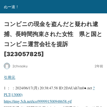
ぬー速！
コンビニの現金を盗んだと疑われ逮
捕、長時間拘束された女性 県と国と
コンビニ運営会社を提訴
[323057825]
2chvsoku
2年前
引用元
1 ：
：2024/06/17(月) 20:38:47.58 ID:2DAUah7m0●.net
?
PLT(13000)
https://img.5ch.net/ico/999991500948658.gif