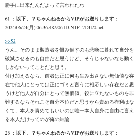
勝手に出来たんだよって言われたわ
以下、？ちゃんねるからVIPがお送りします
61 ：
：
2024/06/24(月) 06:36:48.906 ID:N1FT7DU/0.net
>>52
うん。そのまま製造者を恨み倒すのも悲嘆に暮れて自分を
破滅させるのも自由だと思うけど、そうじゃないなら動く
しかないってことだと思う。
付け加えるなら、前者は正に何も生み出さない無価値な存
在で他人にとっては正にゴミと言うに相応しい存在だと思
うけど他人が自分にとって無価値、役に立たないものを非
難するならそれこそ自分本位だと思うから責める権利はな
くて、本人を責めてもいいのは唯一本人自身に自由に言え
る本人だけってのが俺の結論
以下、？ちゃんねるからVIPがお送りします
28 ：
：