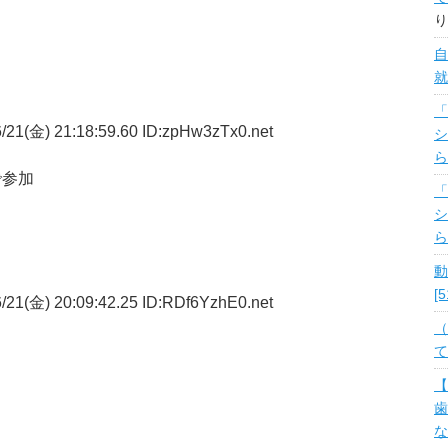
り
自
就
「
/21(金) 21:18:59.60 ID:zpHw3zTx0.net
シ
ら
で参加
「
シ
ら
動
[
/21(金) 20:09:42.25 ID:RDf6YzhE0.net
（
ら
て
【
歯
な