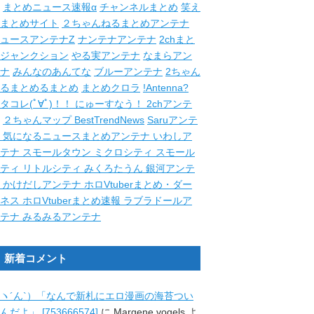
まとめニュース速報α
チャンネルまとめ
笑え
まとめサイト
２ちゃんねるまとめアンテナ
ュースアンテナZ
ナンテナアンテナ
2chまと
ジャンクション
やる実アンテナ
なまらアン
ナ
みんなのあんてな
ブルーアンテナ
2ちゃん
るまとめるまとめ
まとめクロラ
!Antenna?
タコレ(ﾟ∀ﾟ)！！
にゅーすなう！
2chアンテ
２ちゃんマップ
BestTrendNews
Saruアンテ
ナ
気になるニュースまとめアンテナ
いわしア
ンテナ
スモールタウン
ミクロシティ
スモール
シティ
リトルシティ
みくろたうん
銀河アンテ
ナ
かけだしアンテナ
ホロVtuberまとめ・ダー
クネス
ホロVtuberまとめ速報
ラブラドールア
ンテナ
みるみるアンテナ
新着コメント
ヽ´ん`）「なんで新札にエロ漫画の海苔つい
んだよ」 [753666574]
に
Margene vogels
よ