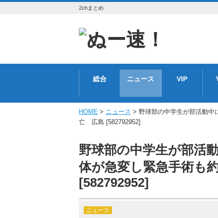
2chまとめ
総合
ニュース
VIP
HOME
>
ニュース
> 野球部の中学生が部活動中
亡 広島 [582792952]
野球部の中学生が部活
体が急変し緊急手術も約
[582792952]
ニュース