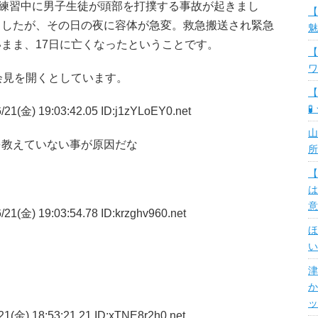
の練習中に男子生徒が頭部を打撲する事故が起きまし
【
ましたが、その日の夜に容体が急変。救急搬送され緊急
魅
まま、17日に亡くなったということです。
【
ワ
会見を開くとしています。
【
🧪
21(金) 19:03:42.05 ID:j1zYLoEY0.net
山
を教えていない事が原因だな
所
【
は
意
21(金) 19:03:54.78 ID:krzghv960.net
ほ
い
津
か
ッ
1(金) 18:53:21.21 ID:xTNE8r2h0.net