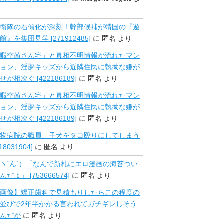
衛隊の右傾化が深刻！幹部候補が靖国の『遊
館』を集団見学 [271912485]
に
匿名
より
暇空茜さん宅」と真相不明情報が流れたマン
ョン、淫夢キッズから近隣住民に執拗な嫌が
せが相次ぐ [422186189]
に
匿名
より
暇空茜さん宅」と真相不明情報が流れたマン
ョン、淫夢キッズから近隣住民に執拗な嫌が
せが相次ぐ [422186189]
に
匿名
より
物病院の職員、子犬をタコ殴りにしてしまう
518031904]
に
匿名
より
ヽ´ん`）「なんで新札にエロ漫画の海苔つい
んだよ」 [753666574]
に
匿名
より
画像】矯正歯科で見積もりしたらこの程度の
並びで2年半かかる言われてガチギレしそう
んだが
に
匿名
より