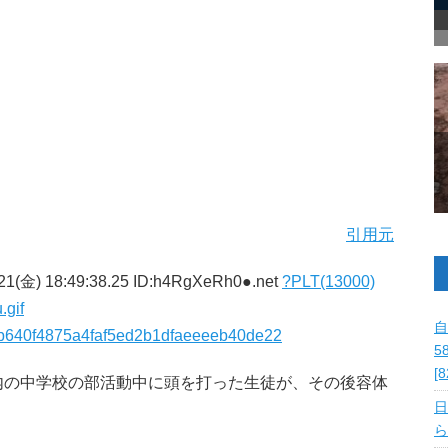
引用元
21(金) 18:49:38.25 ID:h4RgXeRh0●.net
?PLT(13000)
.gif
自
177b640f4875a4faf5ed2b1dfaeeeeb40de22
5
[
内の中学校の部活動中に頭を打った生徒が、その後容体
日
。
ら