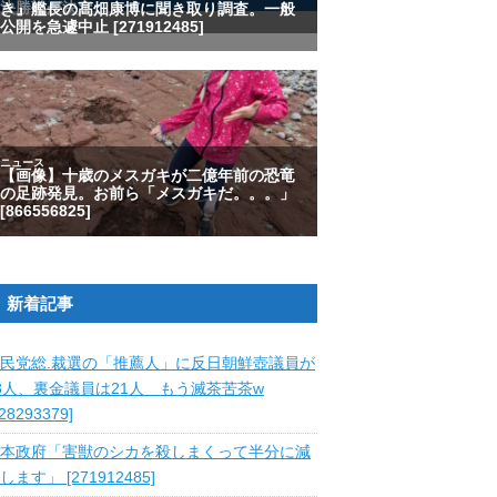
新着記事
民党総.裁選の「推薦人」に反日朝鮮壺議員が
8人、裏金議員は21人 もう滅茶苦茶w
828293379]
本政府「害獣のシカを殺しまくって半分に減
します」 [271912485]