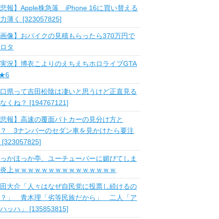
悲報】Apple株急落 iPhone 16に買い替える
力薄く [323057825]
画像】おバイクの見積もらったら370万円で
ロタ
実況】博衣こよりのえちえちホロライブGTA
 ★6
口県って吉田松陰は凄いと思うけど正直見る
なくね？ [194767121]
悲報】高速の覆面パトカーの見分け方と
？ 3ナンバーのセダン車を見かけたら要注
 [323057825]
っかほっか亭、ユーチューバーに媚びてしま
炎上ｗｗｗｗｗｗｗｗｗｗｗｗｗｗｗ
田大介「人々はなぜ自民党に投票し続けるの
？」 青木理「劣等民族だから」 二人「ア
ハッハ」 [135853815]