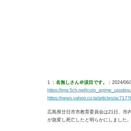
1 ：
名無しさん＠涙目です。
：2024/06/
https://img.5ch.net/ico/o_anime_usodesu
https://news.yahoo.co.jp/articles/ac7
広島県廿日市市教育委員会は21日、市
が急変し死亡したと明らかにしました