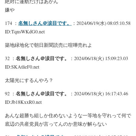
絶対に蓮舫だけはあかん
嫌や
名無しさん＠涙目です。
174 ：
：2024/06/19(水) 08:05:10.58
ID:TqnsWKdG0.net
築地緑地化で朝日新聞読売に喧嘩売れよ
名無しさん＠涙目です。
32 ：
：2024/06/18(火) 15:09:23.03
ID:SKAtlieF0.net
太陽光にするんやろ？
名無しさん＠涙目です。
92 ：
：2024/06/18(火) 16:17:43.46
ID:Jb18KxxR0.net
あんな超勝ち組しか住めないような一等地を守れって何で
底辺の共産党員が言ってんのか意味が解らない