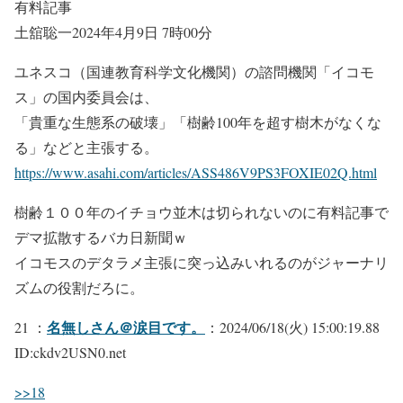
有料記事
土舘聡一2024年4月9日 7時00分
ユネスコ（国連教育科学文化機関）の諮問機関「イコモ
ス」の国内委員会は、
「貴重な生態系の破壊」「樹齢100年を超す樹木がなくな
る」などと主張する。
https://www.asahi.com/articles/ASS486V9PS3FOXIE02Q.html
樹齢１００年のイチョウ並木は切られないのに有料記事で
デマ拡散するバカ日新聞ｗ
イコモスのデタラメ主張に突っ込みいれるのがジャーナリ
ズムの役割だろに。
名無しさん＠涙目です。
21 ：
：2024/06/18(火) 15:00:19.88
ID:ckdv2USN0.net
>>18