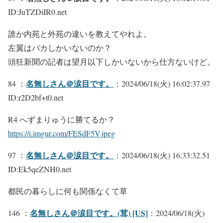
ID:JuTZDiIR0.net
誰か内苑と外苑の違いを教えてやれよ。
左翼はバカしかいないのか？
頭狂新聞の記者は望月以下しかいないから仕方ないけど。
名無しさん＠涙目です。
84 ：
：2024/06/18(火) 16:02:37.97
ID:r2D2bf+t0.net
R4 へずまりゅうに勝てるか？
https://i.imgur.com/FESdF5V.jpeg
名無しさん＠涙目です。
97 ：
：2024/06/18(火) 16:33:32.51
ID:Ek5qeZNH0.net
都民の暮らしに何も関係なくて草
名無しさん＠涙目です。(茸) [US]
146 ：
：2024/06/18(火)