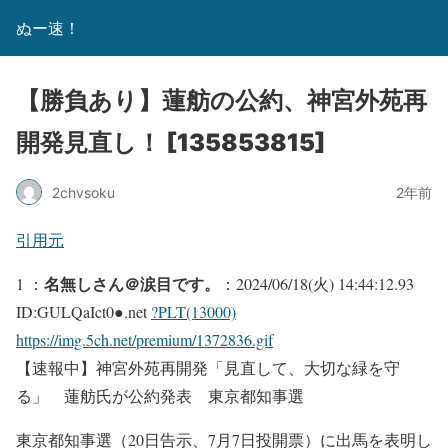
ぬー速！
【勝負あり】蓮舫の公約、神宮外苑再
開発見直し！ [135853815]
2chvsoku
2年前
引用元
名無しさん＠涙目です。
1 ：
：2024/06/18(火) 14:44:12.93
ID:GULQaIct0●.net
?PLT(13000)
https://img.5ch.net/premium/1372836.gif
【速報中】神宮外苑再開発「見直して、大切な緑を守
る」 蓮舫氏が公約発表 東京都知事選
東京都知事選（20日告示、7月7日投開票）に出馬を表明し