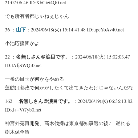
21:07:06.46 ID:XbCiei4Q0.net
でも所有者都じゃねぇじゃん
山下
36 ：
：2024/06/18(火) 15:14:41.48 ID:upcYoAv40.net
小池応援団かよ
名無しさん＠涙目です。
22 ：
：2024/06/18(火) 15:02:03.47
ID:IAfjSWQr0.net
一番の目玉が何かをやめる
蓮舫は都政で何かがしたくて出てきたわけじゃないんだな
名無しさん＠涙目です。
162 ：
：2024/06/19(水) 06:36:13.82
ID:d++Vt7yb0.net
神宮外苑再開発、高木伐採は東京都知事選の後? 遅れる
樹木保全策