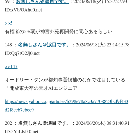
名無しさん＠涙目です。
59 ：
：2024/06/18(火) 15:37:27.93
ID:xVb/OAhu0.net
>>5
有権者の5%弱が神宮外苑再開発に関心あるらしい
名無しさん＠涙目です。
148 ：
：2024/06/18(火) 23:14:15.78
ID:Qq7rO2Jj0.net
>>147
オードリー・タンが都知事選候補のなかで注目している
「開成東大卒の天才AIエンジニア
https://news.yahoo.co.jp/articles/b298e78a8c3a7708823bcf9f433
d2f8ccb7ebec9
名無しさん＠涙目です。
202 ：
：2024/06/20(木) 08:31:40.91
ID:5YaLlsJk0.net