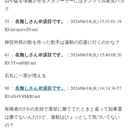
山や森を壊滅させるメガソーラーにはダンマリ共産党パヨ
ク
名無しさん＠涙目です。
55 ：
：2024/06/18(火) 15:31:01.19
ID:nxvpo/+Z0.net
神宮外苑の歌を作った歌手は蓮舫の応援に行くのかな？
名無しさん＠涙目です。
61 ：
：2024/06/18(火) 15:40:08.20
ID:3T+ut0Jj0.net
石丸に一票が増える
名無しさん＠涙目です。
90 ：
：2024/06/18(火) 16:14:36.57
ID:aN4V8MrI0.net
有権者の5％の支持で選挙に勝ててたときと違って知事選
は勝てないんだけど、蓮舫はひょっとして気づいてない
の？