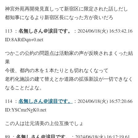
神宮外苑再開発見直しって新宿区に限定された話しだし
都知事になるより新宿区長になった方が良いだろ
名無しさん＠涙目です。
113 ：
：2024/06/18(火) 16:53:42.16
ID:8ARtDqn+0.net
つかこの公約の問題点は活動家の声が反映されまくった結
果
今後、都内の木を１本たりとも切れなくなって
老朽化施設の建て替えとか道路の拡張新設が一切できなく
なることだよな。
名無しさん＠涙目です。
114 ：
：2024/06/18(火) 16:57:20.66
ID:YSCmzNgK0.net
この人は辻元清美の上位互換でしょ
名無しさん＠涙目です。
89 ：
：2024/06/18(火) 16:12:19.61