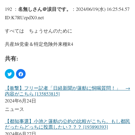
名無しさん＠涙目です。
192 ：
：2024/06/19(水) 16:25:54.57
ID:K7RUzpdX0.net
すべては ちょうせんのために
共産ｶﾙ党壷＆特定危険外来種R4
共有:
【衝撃】フリー記者「日経新聞が蓮舫に恫喝質問！」 →
内容がこちら [135853815]
2024年6月24日
ニュース
【都知事選】小池と蓮舫の公約の比較がこちら。もし都民
だったらどっちに投票したい？？？ [193890393]
2024年6月27日