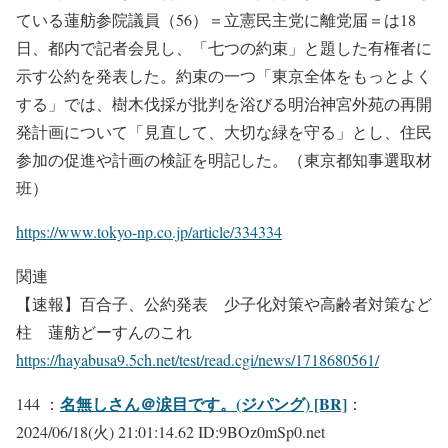
ている蓮舫参院議員（56）＝立憲民主党に離党届＝は18
日、都内で記者会見し、「七つの約束」と題した有権者に
示す公約を発表した。約束の一つ「東京全体をもっとよく
する」では、樹木伐採が批判を浴びる明治神宮外苑の再開
発計画について「見直して、大切な緑を守る」とし、住民
参加の促進や計画の検証を明記した。（東京都知事選取材
班）
https://www.tokyo-np.co.jp/article/334334
関連
【速報】百合子、公約発表 少子化対策や高齢者対策など
柱 蓮舫どーすんのこれ
https://hayabusa9.5ch.net/test/read.cgi/news/1718680561/
名無しさん＠涙目です。(ジパング) [BR]
144 ：
：
2024/06/18(火) 21:01:14.62 ID:9BOz0mSp0.net