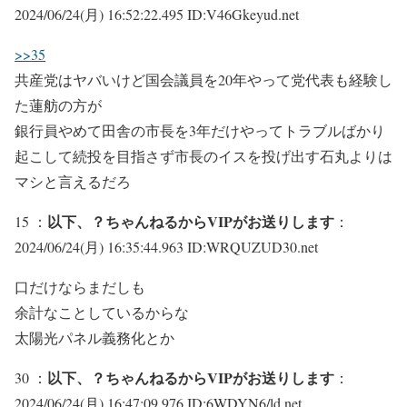
2024/06/24(月) 16:52:22.495 ID:V46Gkeyud.net
>>35
共産党はヤバいけど国会議員を20年やって党代表も経験し
た蓮舫の方が
銀行員やめて田舎の市長を3年だけやってトラブルばかり
起こして続投を目指さず市長のイスを投げ出す石丸よりは
マシと言えるだろ
以下、？ちゃんねるからVIPがお送りします
15 ：
：
2024/06/24(月) 16:35:44.963 ID:WRQUZUD30.net
口だけならまだしも
余計なことしているからな
太陽光パネル義務化とか
以下、？ちゃんねるからVIPがお送りします
30 ：
：
2024/06/24(月) 16:47:09.976 ID:6WDYN6/ld.net