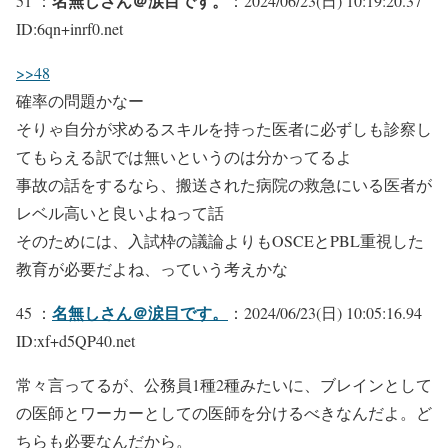
名無しさん＠涙目です。
51 ：
：2024/06/23(日) 10:19:20.37
ID:6qn+inrf0.net
>>48
確率の問題かなー
そりゃ自分が求めるスキルを持った医者に必ずしも診察し
てもらえる訳では無いというのは分かってるよ
事故の話をするなら、搬送された病院の救急にいる医者が
レベル高いと良いよねって話
そのためには、入試枠の議論よりもOSCEとPBL重視した
教育が必要だよね、っていう考えかな
名無しさん＠涙目です。
45 ：
：2024/06/23(日) 10:05:16.94
ID:xf+d5QP40.net
常々言ってるが、公務員1種2種みたいに、ブレインとして
の医師とワーカーとしての医師を分けるべきなんだよ。ど
ちらも必要なんだから。