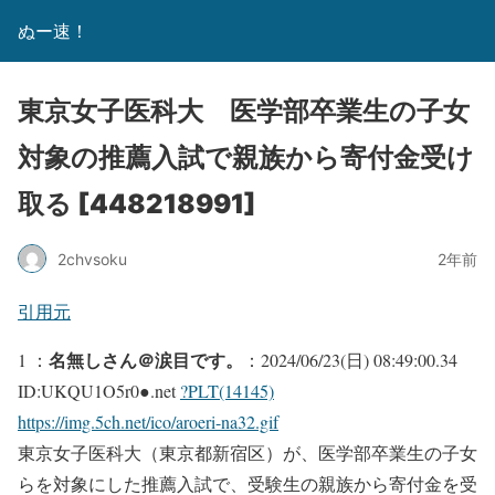
ぬー速！
東京女子医科大 医学部卒業生の子女
対象の推薦入試で親族から寄付金受け
取る [448218991]
2chvsoku
2年前
引用元
名無しさん＠涙目です。
1 ：
：2024/06/23(日) 08:49:00.34
ID:UKQU1O5r0●.net
?PLT(14145)
https://img.5ch.net/ico/aroeri-na32.gif
東京女子医科大（東京都新宿区）が、医学部卒業生の子女
らを対象にした推薦入試で、受験生の親族から寄付金を受