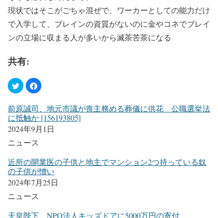
現状ではそこがごちゃ混ぜで、ワーカーとしての能力だけ
で入学して、ブレインの資質がないのに金やコネでブレイ
ンの立場に収まる人が多いから滅茶苦茶になる
共有:
前原誠司、地元市議が喪主務める葬儀に供花 公職選挙法
に抵触か [156193805]
2024年9月1日
ニュース
近所の開業医の子供と地主でマンション2つ持っている奴
の子供が憎い
2024年7月25日
ニュース
天皇陛下、NPO法人キッズドアに5000万円の寄付