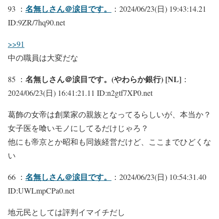
名無しさん＠涙目です。
93 ：
：2024/06/23(日) 19:43:14.21
ID:9ZR/7hq90.net
>>91
中の職員は大変だな
名無しさん＠涙目です。(やわらか銀行) [NL]
85 ：
：
2024/06/23(日) 16:41:21.11 ID:n2gtf7XP0.net
葛飾の女帝は創業家の親族となってるらしいが、本当か？
女子医を喰いモノにしてるだけじゃろ？
他にも帝京とか昭和も同族経営だけど、ここまでひどくな
い
名無しさん＠涙目です。
66 ：
：2024/06/23(日) 10:54:31.40
ID:UWLmpCPa0.net
地元民としては評判イマイチだし