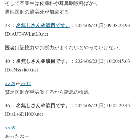
そして卒業生は皮膚科や耳鼻咽喉科ばかり
男性医師の過労死が加速する
名無しさん＠涙目です。
28 ：
：2024/06/23(日) 09:38:23.93
ID:AUT4WLmL0.net
医者は記憶力や判断力がよくないとやっていけない。
名無しさん＠涙目です。
40 ：
：2024/06/23(日) 10:00:45.63
ID:cNss+itc0.net
>>29
←
>>32
貧乏医師が重労働するから諸悪の根源
名無しさん＠涙目です。
46 ：
：2024/06/23(日) 10:05:29.45
ID:aLs6DH000.net
>>39
あったねー