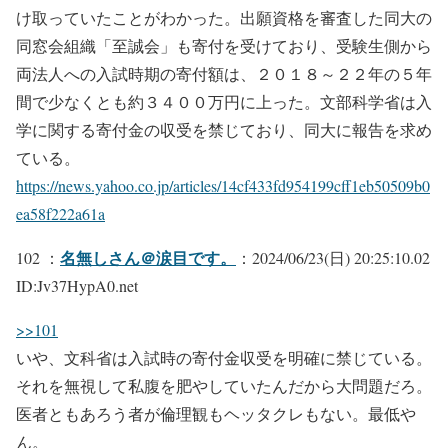
け取っていたことがわかった。出願資格を審査した同大の
同窓会組織「至誠会」も寄付を受けており、受験生側から
両法人への入試時期の寄付額は、２０１８～２２年の５年
間で少なくとも約３４００万円に上った。文部科学省は入
学に関する寄付金の収受を禁じており、同大に報告を求め
ている。
https://news.yahoo.co.jp/articles/14cf433fd954199cff1eb50509b0
ea58f222a61a
名無しさん＠涙目です。
102 ：
：2024/06/23(日) 20:25:10.02
ID:Jv37HypA0.net
>>101
いや、文科省は入試時の寄付金収受を明確に禁じている。
それを無視して私腹を肥やしていたんだから大問題だろ。
医者ともあろう者が倫理観もヘッタクレもない。最低や
ん。