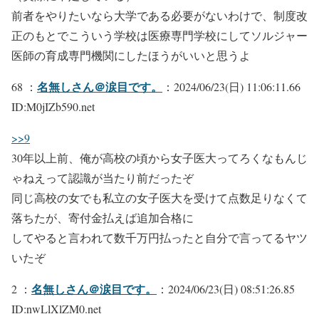
前者をやりたいなら大学である必要がないわけで、制度改
正のもとでこういう学校は医療専門学校にしてソルジャー
医師の育成専門機関にしたほうがいいと思うよ
名無しさん＠涙目です。
68 ：
：2024/06/23(日) 11:06:11.66
ID:M0jIZb590.net
>>9
30年以上前、俺が高校の頃から女子医大ってろくなもんじ
ゃねえって認識が当たり前だったぞ
同じ高校の女でも私立の女子医大を受けて点数足りなくて
落ちたが、寄付金払えば追加合格に
してやると言われて数千万円払ったと自分で言ってるヤツ
いたぞ
名無しさん＠涙目です。
2 ：
：2024/06/23(日) 08:51:26.85
ID:nwLlXlZM0.net