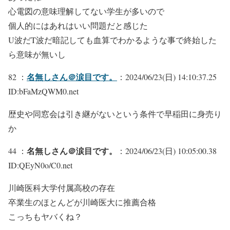
心電図の意味理解してない学生が多いので
個人的にはあれはいい問題だと感じた
U波だT波だ暗記しても血算でわかるような事で終始した
ら意味が無いし
名無しさん＠涙目です。
82 ：
：2024/06/23(日) 14:10:37.25
ID:bFaMzQWM0.net
歴史や同窓会は引き継がないという条件で早稲田に身売り
か
名無しさん＠涙目です。
44 ：
：2024/06/23(日) 10:05:00.38
ID:QEyN0o/C0.net
川崎医科大学付属高校の存在
卒業生のほとんどが川崎医大に推薦合格
こっちもヤバくね？