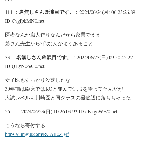
名無しさん＠涙目です。
111 ：
：2024/06/24(月) 06:23:26.89
ID:CvgfpkMN0.net
医者なんか職人作りなんだから家業でええ
爺さん先生から3代なんかよくあること
名無しさん＠涙目です。
33 ：
：2024/06/23(日) 09:50:45.22
ID:QEyN0o/C0.net
女子医もすっかり没落したなー
30年前は臨床ではKOと並んで1，2を争ってたんだが
入試レベルも川崎医と同クラスの最底辺に落ちちゃった
56 ：
：2024/06/23(日) 10:26:03.92 ID:dKagcWE/0.net
こうなら寄付する
https://i.imgur.com/RCAII0Z.gif