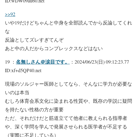
ID:wDW09au60.net
>>92
いや19だけどちゃんと中身を全部読んでから反論してくれ
な
反論としてズレすぎてんぞ
あと中の人だからコンプレックスなどはない
名無しさん＠涙目です。
19 ：
：2024/06/23(日) 09:12:23.77
ID:xf+d5QP40.net
現場のソルジャー医師としてなら、そんなに学力が必要な
いのは本当
むしろ体育会系文化に染まれる性質や、既存の学説に疑問
を持たない性格の方が重要
ただ、それだけだと筋道立てて他者に教えられる指導者
や、深く学問を学んで発展させられる医学者が不足する
（実際に不足している）