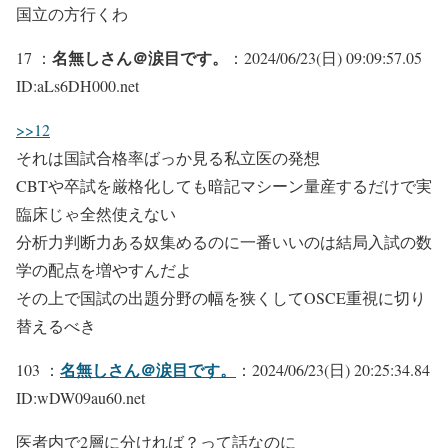
国立の方行くわ
名無しさん＠涙目です。
17 ：
：2024/06/23(日) 09:09:57.05
ID:aLs6DH000.net
>>12
それは国試合格率ばっか見る私立医の発想
CBTや卒試を厳格化しても暗記マシーン量産するだけで実
臨床じゃ全然使えない
分析力判断力ある奴集めるのに一番いいのは結局入試の数
学の配点を増やすんだよ
その上で国試の出題分野の幅を狭くしてOSCE重視に切り
替えるべき
名無しさん＠涙目です。
103 ：
：2024/06/23(日) 20:25:34.84
ID:wDW09au60.net
医者内で2層に分ければ？って話なのに