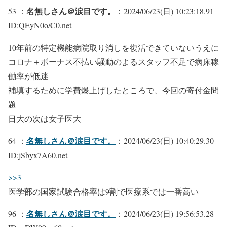
名無しさん＠涙目です。
53 ：
：2024/06/23(日) 10:23:18.91
ID:QEyN0o/C0.net
10年前の特定機能病院取り消しを復活できていないうえに
コロナ＋ボーナス不払い騒動のよるスタッフ不足で病床稼
働率が低迷
補填するために学費爆上げしたところで、今回の寄付金問
題
日大の次は女子医大
名無しさん＠涙目です。
64 ：
：2024/06/23(日) 10:40:29.30
ID:jSbyx7A60.net
>>3
医学部の国家試験合格率は9割で医療系では一番高い
名無しさん＠涙目です。
96 ：
：2024/06/23(日) 19:56:53.28