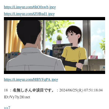
https://i.imgur.com/6hO0swb.jpeg
https://i.imgur.com/tZ0Bud1.jpeg
https://i.imgur.com/HBYFqPA.jpeg
名無しさん＠涙目です。
18 ：
：2024/06/25(火) 07:51:18.04
ID:/Vy7ly2l0.net
>>7