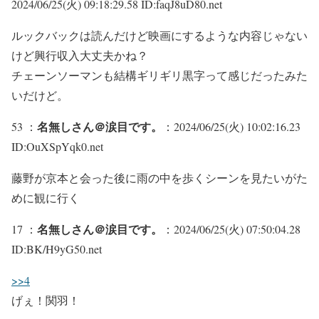
2024/06/25(火) 09:18:29.58 ID:faqJ8uD80.net
ルックバックは読んだけど映画にするような内容じゃない
けど興行収入大丈夫かね？
チェーンソーマンも結構ギリギリ黒字って感じだったみた
いだけど。
名無しさん＠涙目です。
53 ：
：2024/06/25(火) 10:02:16.23
ID:OuXSpYqk0.net
藤野が京本と会った後に雨の中を歩くシーンを見たいがた
めに観に行く
名無しさん＠涙目です。
17 ：
：2024/06/25(火) 07:50:04.28
ID:BK/H9yG50.net
>>4
げぇ！関羽！