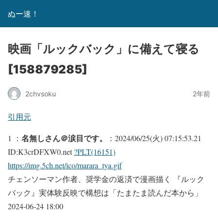
ぬー速！
映画「ルックバック」に備えて寝る
[158879285]
2chvsoku
2年前
引用元
名無しさん＠涙目です。
1 ：
：2024/06/25(火) 07:15:53.21
ID:K3crDFXW0.net
?PLT(16151)
https://img.5ch.net/ico/marara_tya.gif
チェンソーマン作者、奨学金の返済で漫画描く 『ルック
バック』実体験反映で構想は「たまたま読んだ本から」
2024-06-24 18:00