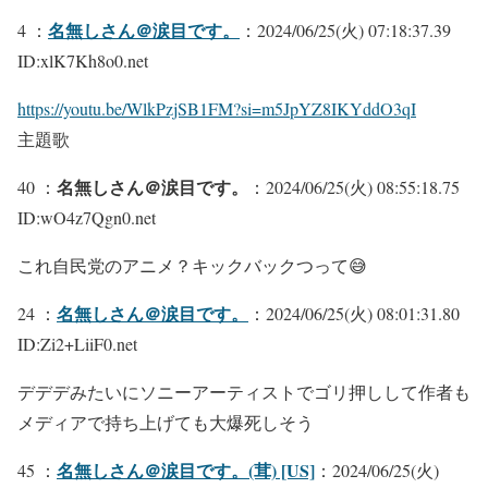
名無しさん＠涙目です。
4 ：
：2024/06/25(火) 07:18:37.39
ID:xlK7Kh8o0.net
https://youtu.be/WlkPzjSB1FM?si=m5JpYZ8IKYddO3qI
主題歌
名無しさん＠涙目です。
40 ：
：2024/06/25(火) 08:55:18.75
ID:wO4z7Qgn0.net
これ自民党のアニメ？キックバックつって😅
名無しさん＠涙目です。
24 ：
：2024/06/25(火) 08:01:31.80
ID:Zi2+LiiF0.net
デデデみたいにソニーアーティストでゴリ押しして作者も
メディアで持ち上げても大爆死しそう
名無しさん＠涙目です。(茸) [US]
45 ：
：2024/06/25(火)