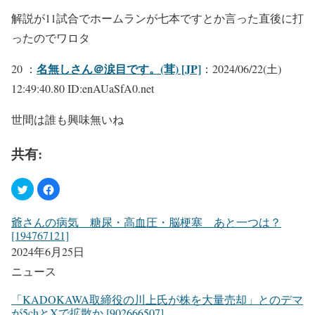
解説が11試合でホームランが七本ですとか言った直後に打
ったのでワロタ
名無しさん＠涙目です。(茸) [JP]
20 ：
：2024/06/22(土)
12:49:40.80 ID:enAUaSfA0.net
世間は誰も興味無いね
共有:
爺さんの病気 糖尿・高血圧・脳梗塞 あと一つは？
[194767121]
2024年6月25日
ニュース
「KADOKAWA取締役の川上氏が株を大量売却」とのデマ
が5chとXで拡散か [902666507]