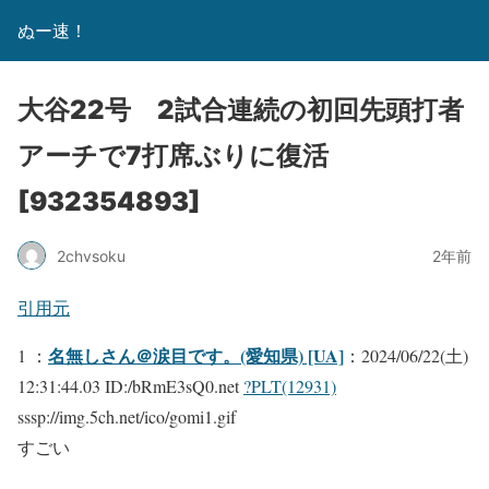
ぬー速！
大谷22号 2試合連続の初回先頭打者
アーチで7打席ぶりに復活
[932354893]
2chvsoku
2年前
引用元
名無しさん＠涙目です。(愛知県) [UA]
1 ：
：2024/06/22(土)
12:31:44.03 ID:/bRmE3sQ0.net
?PLT(12931)
sssp://img.5ch.net/ico/gomi1.gif
すごい