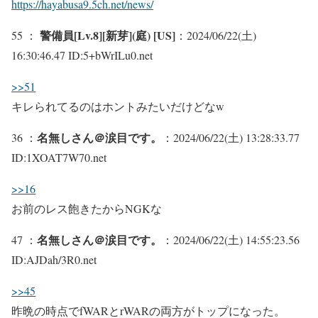
https://hayabusa9.5ch.net/news/
警備員[Lv.8][新芽](庭) [US]
55 ：
：2024/06/22(土)
16:30:46.47 ID:5+bWrILu0.net
>>51
キレられてるのはホントみたいだけどなw
名無しさん＠涙目です。
36 ：
：2024/06/22(土) 13:28:33.77
ID:1XOAT7W70.net
>>16
お前のレス飽きたからNGKな
名無しさん＠涙目です。
47 ：
：2024/06/22(土) 14:55:23.56
ID:AJDah/3R0.net
>>45
昨晩の時点でfWARとrWARの両方がトップになった。