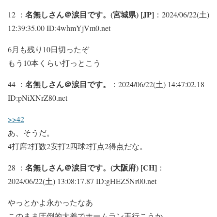
名無しさん＠涙目です。(宮城県) [JP]
12 ：
：2024/06/22(土)
12:39:35.00 ID:4whmYjVm0.net
6月も残り10日切ったぞ
もう10本くらい打っとこう
名無しさん＠涙目です。
44 ：
：2024/06/22(土) 14:47:02.18
ID:pNiXNrZ80.net
>>42
あ、そうだ。
4打席2打数2安打2四球2打点2得点だな。
名無しさん＠涙目です。(大阪府) [CH]
28 ：
：
2024/06/22(土) 13:08:17.87 ID:gHEZ5Nr00.net
やっとかよ永かったなあ
このまま圧倒的大差でホームラン王行こうか