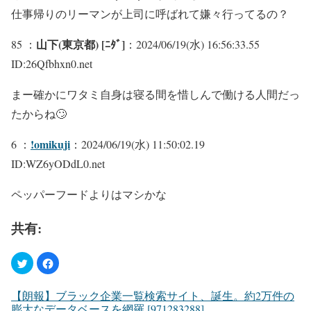
仕事帰りのリーマンが上司に呼ばれて嫌々行ってるの？
山下(東京都) [ﾆﾀﾞ]
85 ：
：2024/06/19(水) 16:56:33.55
ID:26Qfbhxn0.net
まー確かにワタミ自身は寝る間を惜しんで働ける人間だっ
たからね🙄
!omikuji
6 ：
：2024/06/19(水) 11:50:02.19
ID:WZ6yODdL0.net
ペッパーフードよりはマシかな
共有:
【朗報】ブラック企業一覧検索サイト、誕生。約2万件の
膨大なデータベースを網羅 [971283288]