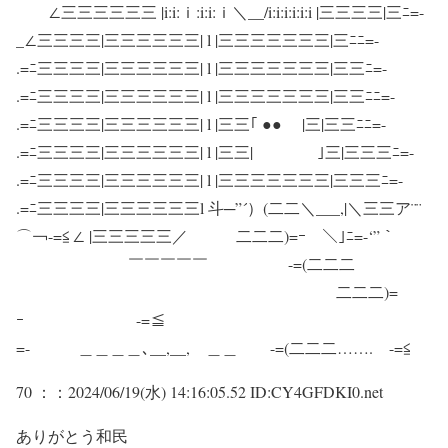
∠三三三三三三 |i:i:ｉ:i:i:ｉ＼__/i:i:i:i:i:i |三三三三|三ﾆ=-
_∠三三三三|三三三三三三| l |三三三三三三三|三ﾆﾆ=-
.=ﾆ三三三三|三三三三三三| l |三三三三三三三|三三ﾆ=-
.=ﾆ三三三三|三三三三三三| l |三三三三三三三|三三ﾆﾆ=-
.=ﾆ三三三三|三三三三三三| l |三三｢ ●● |三|三三ﾆﾆ=-
.=ﾆ三三三三|三三三三三三| l |三三| ｣三|三三三ﾆ=-
.=ﾆ三三三三|三三三三三三| l |三三三三三三三|三三三ﾆ=-
.=ﾆ三三三三|三三三三三三l 斗─”´）(二二＼___,|＼三三ア¨¨
⌒￢-=≦∠ |三三三三三／ 二二二)=ｰ ＼｣ﾆ=-‘”｀
￣￣￣￣￣ -=(二二二
二二二)=
ｰ -=≦
=- ＿＿＿＿､__,__, ＿＿ -=(二二二……. -=≦
70 ：
：2024/06/19(水) 14:16:05.52 ID:CY4GFDKI0.net
ありがとう和民