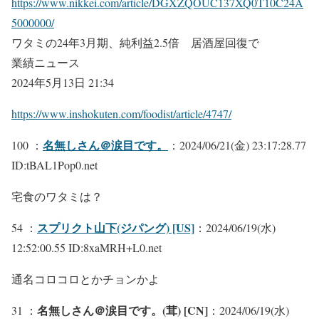
https://www.nikkei.com/article/DGXZQOUC137XQ0T10C24A
5000000/
ワタミの24年3月期、純利益2.5倍 居酒屋回復で
業績ニュース
2024年5月13日 21:34
https://www.inshokuten.com/foodist/article/4747/
名無しさん＠涙目です。
100 ：
：2024/06/21(金) 23:17:28.77
ID:tBAL1Pop0.net
宅食のワタミは？
スプリクト山下(ジパング) [US]
54 ：
：2024/06/19(水)
12:52:00.55 ID:8xaMRH+L0.net
通名コロコロとかチョンかよ
名無しさん＠涙目です。(茸) [CN]
31 ：
：2024/06/19(水)