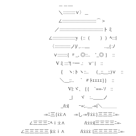
＿＿__
＼::::::::::∨〉＿
∠::::::::::::::::::::::::::::⌒＞
／::::::::::::::::::::::::::::::::::::トミ
∠:::::::::::::::::::y（::（ ））ﾍ:::|
〈:::::::::::::ノ|/ ,…,,,, ..,,{:ﾉ
∨::::::::{ 〃_, ◎::.. ’_◎ } ::
Vミ:::?| ｰ━ .: ∨¨ | ::
｛ ヽ:トヽ::.. （_;;__;;)∨ ::
＼__;:.. ｀ 〃ﾄｪｪｪｪ}} ::
V|:ヾ、 {{ `==-‘/ ::
_| ヾゞ:..____ノ
_/i:i| ｰ=;..__-=|＼＿＿＿
-=ﾆ三{i:i:∧ -=し-=ﾘ:i:i:}三三三ﾆ=-
∠三三三ﾆﾍｉ:i:∧ /i:i:i:i|三三三三ﾆ=-
∠三三三三三 |i:i:ｉ∧ /i:i:i:i: |三三三三三ﾆ=-