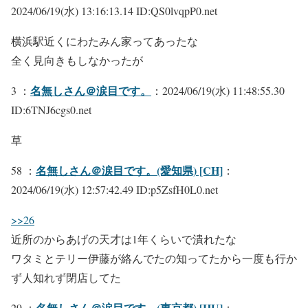
2024/06/19(水) 13:16:13.14 ID:QS0lvqpP0.net
横浜駅近くにわたみん家ってあったな
全く見向きもしなかったが
名無しさん＠涙目です。
3 ：
：2024/06/19(水) 11:48:55.30
ID:6TNJ6cgs0.net
草
名無しさん＠涙目です。(愛知県) [CH]
58 ：
：
2024/06/19(水) 12:57:42.49 ID:p5ZsfH0L0.net
>>26
近所のからあげの天才は1年くらいで潰れたな
ワタミとテリー伊藤が絡んでたの知ってたから一度も行か
ず人知れず閉店してた
名無しさん＠涙目です。(東京都) [HU]
29 ：
：