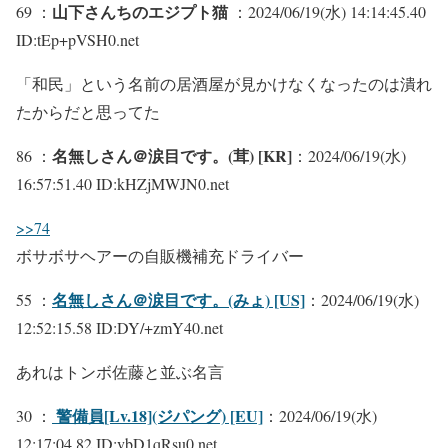
山下さんちのエジプト猫
69 ：
：2024/06/19(水) 14:14:45.40
ID:tEp+pVSH0.net
「和民」という名前の居酒屋が見かけなくなったのは潰れ
たからだと思ってた
名無しさん＠涙目です。(茸) [KR]
86 ：
：2024/06/19(水)
16:57:51.40 ID:kHZjMWJN0.net
>>74
ボサボサヘアーの自販機補充ドライバー
名無しさん＠涙目です。(みょ) [US]
55 ：
：2024/06/19(水)
12:52:15.58 ID:DY/+zmY40.net
あれはトンボ佐藤と並ぶ名言
警備員[Lv.18](ジパング) [EU]
30 ：
：2024/06/19(水)
12:17:04.82 ID:vbD1qRsu0.net