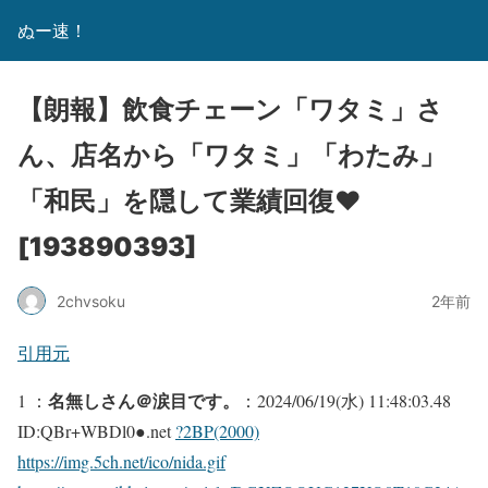
ぬー速！
【朗報】飲食チェーン「ワタミ」さ
ん、店名から「ワタミ」「わたみ」
「和民」を隠して業績回復❤
[193890393]
2chvsoku
2年前
引用元
名無しさん＠涙目です。
1 ：
：2024/06/19(水) 11:48:03.48
ID:QBr+WBDl0●.net
?2BP(2000)
https://img.5ch.net/ico/nida.gif