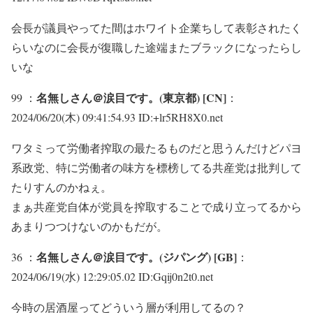
会長が議員やってた間はホワイト企業ちして表彰されたく
らいなのに会長が復職した途端またブラックになったらし
いな
名無しさん＠涙目です。(東京都) [CN]
99 ：
：
2024/06/20(木) 09:41:54.93 ID:+lr5RH8X0.net
ワタミって労働者搾取の最たるものだと思うんだけどパヨ
系政党、特に労働者の味方を標榜してる共産党は批判して
たりすんのかねぇ。
まぁ共産党自体が党員を搾取することで成り立ってるから
あまりつつけないのかもだが。
名無しさん＠涙目です。(ジパング) [GB]
36 ：
：
2024/06/19(水) 12:29:05.02 ID:Gqij0n2t0.net
今時の居酒屋ってどういう層が利用してるの？