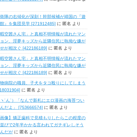
衛隊の右傾化が深刻！幹部候補が靖国の『遊
館』を集団見学 [271912485]
に
匿名
より
暇空茜さん宅」と真相不明情報が流れたマン
ョン、淫夢キッズから近隣住民に執拗な嫌が
せが相次ぐ [422186189]
に
匿名
より
暇空茜さん宅」と真相不明情報が流れたマン
ョン、淫夢キッズから近隣住民に執拗な嫌が
せが相次ぐ [422186189]
に
匿名
より
物病院の職員、子犬をタコ殴りにしてしまう
518031904]
に
匿名
より
ヽ´ん`）「なんで新札にエロ漫画の海苔つい
んだよ」 [753666574]
に
匿名
より
画像】矯正歯科で見積もりしたらこの程度の
並びで2年半かかる言われてガチギレしそう
んだが
に
匿名
より