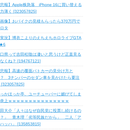
悲報】Apple株急落 iPhone 16に買い替える
力薄く [323057825]
画像】おバイクの見積もらったら370万円で
ロタ
実況】博衣こよりのえちえちホロライブGTA
 ★6
口県って吉田松陰は凄いと思うけど正直見る
なくね？ [194767121]
悲報】高速の覆面パトカーの見分け方と
？ 3ナンバーのセダン車を見かけたら要注
 [323057825]
っかほっか亭、ユーチューバーに媚びてしま
炎上ｗｗｗｗｗｗｗｗｗｗｗｗｗｗｗ
田大介「人々はなぜ自民党に投票し続けるの
？」 青木理「劣等民族だから」 二人「ア
ハッハ」 [135853815]