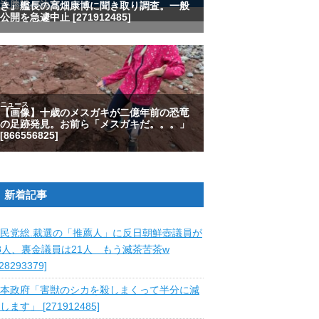
新着記事
民党総.裁選の「推薦人」に反日朝鮮壺議員が
8人、裏金議員は21人 もう滅茶苦茶w
828293379]
本政府「害獣のシカを殺しまくって半分に減
します」 [271912485]