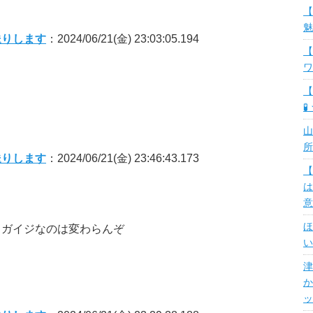
【
魅
送りします
：2024/06/21(金) 23:03:05.194
【
ワ
【
🧪
山
所
送りします
：2024/06/21(金) 23:46:43.173
【
は
意
ほ
らガイジなのは変わらんぞ
い
津
か
ッ