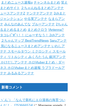
まとめニュース速報α
チャンネルまとめ
笑え
まとめサイト
２ちゃんねるまとめアンテナ
ュースアンテナZ
ナンテナアンテナ
2chまと
ジャンクション
やる実アンテナ
なまらアン
ナ
みんなのあんてな
ブルーアンテナ
2ちゃん
るまとめるまとめ
まとめクロラ
!Antenna?
タコレ(ﾟ∀ﾟ)！！
にゅーすなう！
2chアンテ
２ちゃんマップ
BestTrendNews
Saruアンテ
ナ
気になるニュースまとめアンテナ
いわしア
ンテナ
スモールタウン
ミクロシティ
スモール
シティ
リトルシティ
みくろたうん
銀河アンテ
ナ
かけだしアンテナ
ホロVtuberまとめ・ダー
クネス
ホロVtuberまとめ速報
ラブラドールア
ンテナ
みるみるアンテナ
新着コメント
ヽ´ん`）「なんで新札にエロ漫画の海苔つい
んだよ」 [753666574]
に
Margene vogels
よ