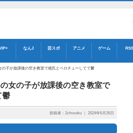
VIP+
なんJ
芸スポ
アニメ
ゲーム
RS
女の子が放課後の空き教室で彼氏とベロチューしてて鬱
中の女の子が放課後の空き教室で
て鬱
投稿者：2chvsoku ｜ 2024年6月26日