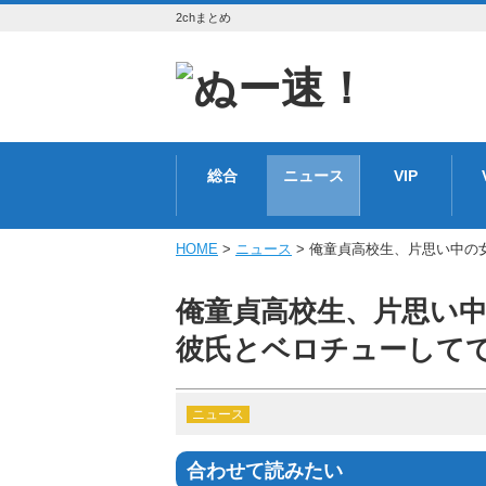
2chまとめ
総合
ニュース
VIP
HOME
>
ニュース
> 俺童貞高校生、片思い中の
俺童貞高校生、片思い
彼氏とベロチューして
ニュース
合わせて読みたい