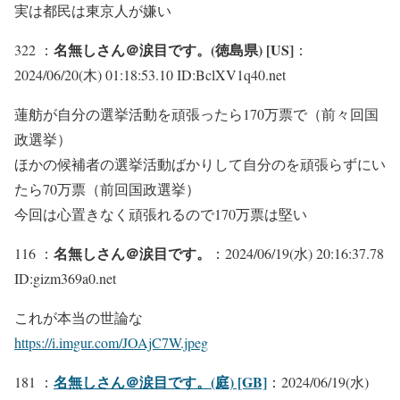
実は都民は東京人が嫌い
名無しさん＠涙目です。(徳島県) [US]
322 ：
：
2024/06/20(木) 01:18:53.10 ID:BclXV1q40.net
蓮舫が自分の選挙活動を頑張ったら170万票で（前々回国
政選挙）
ほかの候補者の選挙活動ばかりして自分のを頑張らずにい
たら70万票（前回国政選挙）
今回は心置きなく頑張れるので170万票は堅い
名無しさん＠涙目です。
116 ：
：2024/06/19(水) 20:16:37.78
ID:gizm369a0.net
これが本当の世論な
https://i.imgur.com/JOAjC7W.jpeg
名無しさん＠涙目です。(庭) [GB]
181 ：
：2024/06/19(水)