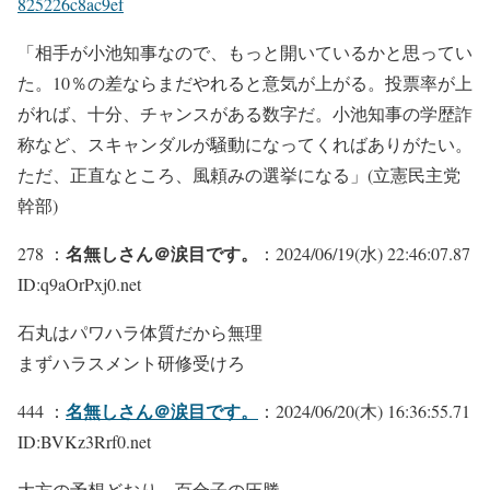
825226c8ac9ef
「相手が小池知事なので、もっと開いているかと思ってい
た。10％の差ならまだやれると意気が上がる。投票率が上
がれば、十分、チャンスがある数字だ。小池知事の学歴詐
称など、スキャンダルが騒動になってくればありがたい。
ただ、正直なところ、風頼みの選挙になる」(立憲民主党
幹部)
名無しさん＠涙目です。
278 ：
：2024/06/19(水) 22:46:07.87
ID:q9aOrPxj0.net
石丸はパワハラ体質だから無理
まずハラスメント研修受けろ
名無しさん＠涙目です。
444 ：
：2024/06/20(木) 16:36:55.71
ID:BVKz3Rrf0.net
大方の予想どおり、百合子の圧勝