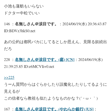
小池も蓮舫もいらない
ドクター中松でいい
名無しさん＠涙目です。
146 ：
：2024/06/19(水) 20:36:43.87
ID:BDVz3hkS0.net
あの公約は都民バカにしてるとしか思えん、見限る奴続出
だろ
名無しさん＠涙目です。(庭) [CN]
228 ：
：2024/06/19(水)
21:39:25.85 ID:e6MCVIi+0.net
>>225
うーん質問からはぐらかしたり誤魔化したりしてるように
見えるが
この信者なら教祖も似たようなものかな？(´・ω・｀)
名無しさん＠涙目です。(やわらか銀行) [US]
167 ：
：