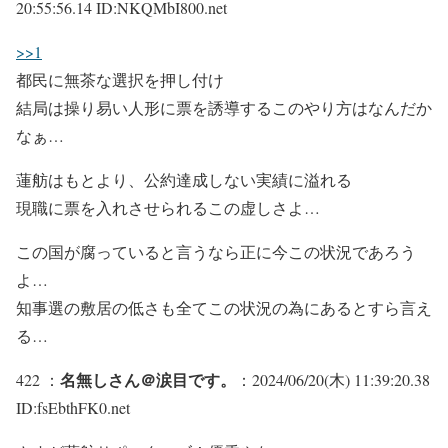
20:55:56.14 ID:NKQMbI800.net
>>1
都民に無茶な選択を押し付け
結局は操り易い人形に票を誘導するこのやり方はなんだか
なぁ…
蓮舫はもとより、公約達成しない実績に溢れる
現職に票を入れさせられるこの虚しさよ…
この国が腐っていると言うなら正に今この状況であろう
よ…
知事選の敷居の低さも全てこの状況の為にあるとすら言え
る…
名無しさん＠涙目です。
422 ：
：2024/06/20(木) 11:39:20.38
ID:fsEbthFK0.net