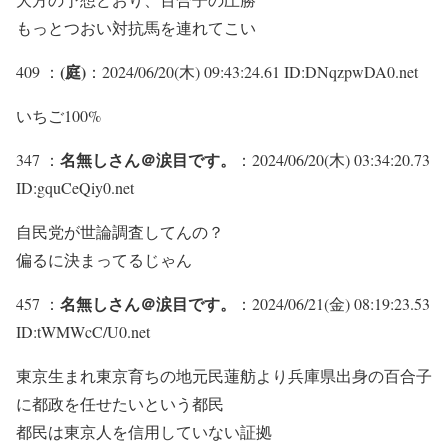
もっとつおい対抗馬を連れてこい
(庭)
409 ：
：2024/06/20(木) 09:43:24.61 ID:DNqzpwDA0.net
いちご100%
名無しさん＠涙目です。
347 ：
：2024/06/20(木) 03:34:20.73
ID:gquCeQiy0.net
自民党が世論調査してんの？
偏るに決まってるじゃん
名無しさん＠涙目です。
457 ：
：2024/06/21(金) 08:19:23.53
ID:tWMWcC/U0.net
東京生まれ東京育ちの地元民蓮舫より兵庫県出身の百合子
に都政を任せたいという都民
都民は東京人を信用していない証拠