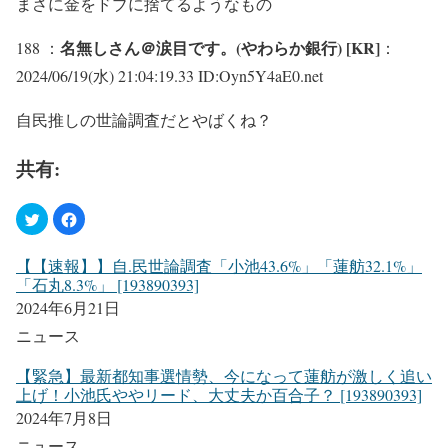
まさに金をドブに捨てるようなもの
名無しさん＠涙目です。(やわらか銀行) [KR]
188 ：
：
2024/06/19(水) 21:04:19.33 ID:Oyn5Y4aE0.net
自民推しの世論調査だとやばくね？
共有:
【【速報】】自.民世論調査「小池43.6%」「蓮舫32.1%」
「石丸8.3%」 [193890393]
2024年6月21日
ニュース
【緊急】最新都知事選情勢、今になって蓮舫が激しく追い
上げ！小池氏ややリード、大丈夫か百合子？ [193890393]
2024年7月8日
ニュース