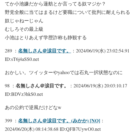
てか小池嫌だから蓮舫とか言ってる奴マジか？
野党全般に当てはまるけど要職について批判に耐えられる
奴じゃねーじゃん
むしろその最上級
小池はとりあえず学歴詐称も静観する
名無しさん＠涙目です。
289 ：
：2024/06/19(水) 23:02:54.91
ID:sT6j4aSS0.net
おかしい。ツイッターやyahooでは石丸一択状態なのに
名無しさん＠涙目です。
98 ：
：2024/06/19(水) 20:03:10.17
ID:BDVz3hkS0.net
あの公約で逆風だけどなw
名無しさん＠涙目です。(みかか) [NO]
399 ：
：
2024/06/20(木) 08:14:38.68 ID:QFB7UywO0.net