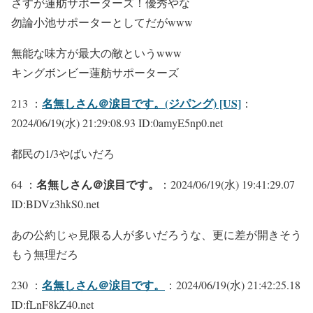
さすが蓮舫サポーターズ！優秀やな
勿論小池サポーターとしてだがwww
無能な味方が最大の敵というwww
キングボンビー蓮舫サポーターズ
名無しさん＠涙目です。(ジパング) [US]
213 ：
：
2024/06/19(水) 21:29:08.93 ID:0amyE5np0.net
都民の1/3やばいだろ
名無しさん＠涙目です。
64 ：
：2024/06/19(水) 19:41:29.07
ID:BDVz3hkS0.net
あの公約じゃ見限る人が多いだろうな、更に差が開きそう
もう無理だろ
名無しさん＠涙目です。
230 ：
：2024/06/19(水) 21:42:25.18
ID:fLnF8kZ40.net