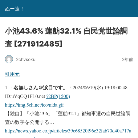
ぬー速！
小池43.6% 蓮舫32.1% 自民党世論調
査 [271912485]
2chvsoku
2年前
引用元
名無しさん＠涙目です。
1 ：
：2024/06/19(水) 19:18:00.48
ID:uVqCQ1FL0.net
?2BP(1500)
https://img.5ch.net/ico/nida.gif
【独自】「小池43.6」「蓮舫32.1」都知事選の自民世論調
査の数字を公開する…
https://news.yahoo.co.jp/articles/39c68520f96e32fab70d40a717a