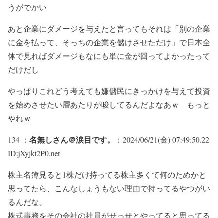
うがでかい
あと企業にダメージを与えたと言ってもそれは「別の企業
に金を払って、そっちの企業を儲けさせただけ」で日本全
体で見ればダメージもなにも単に金が回ってよかったって
だけだし
やっぱりこれどう考えても嫌儲民にきっかけを与えて投資
を始めさせたい層あたりが唆してるんだよなあｗ もっと
やれｗ
名無しさん＠涙目です。
134 ：
：2024/06/21(金) 07:49:50.22
ID:jXyjkt2P0.net
株主名簿見ると1株だけ持ってる株主多くて何のためかと
思ってたら、こんなしょうもない理由で持ってるやつがい
るんだな。
株式事務をその会社の社員がせっせとやってると思ってる