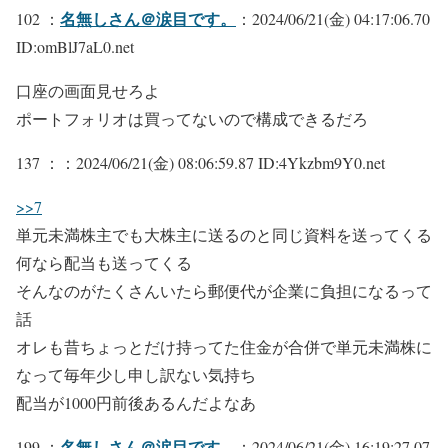
名無しさん＠涙目です。
102 ：
：2024/06/21(金) 04:17:06.70
ID:omBlJ7aL0.net
口座の画面見せろよ
ポートフォリオは買ってないので構成できるだろ
137 ：
：2024/06/21(金) 08:06:59.87 ID:4Ykzbm9Y0.net
>>7
単元未満株主でも大株主に送るのと同じ資料を送ってくる
何なら配当も送ってくる
そんなのがたくさんいたら郵便代が企業に負担になるって
話
オレも昔ちょっとだけ持ってた住金が合併で単元未満株に
なって毎年少し申し訳ない気持ち
配当が1000円前後あるんだよなあ
名無しさん＠涙目です。
199 ：
：2024/06/21(金) 16:19:27.07