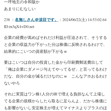
一坪地主の令和版か
あまりにむなしい
名無しさん＠涙目です。
238 ：
：2024/06/22(土) 14:53:02.64
ID:rn3qX4+D0.net
企業の経費が嵩めばそれだけ利益が圧迫されて、そうする
と企業の収益力が下がった分は株価に反映されるわけで、
結果的にこいつの資産額が下がるｗ
要はこいつは自分の投資した金から印刷費郵送費出して
「俺は企業にダメージ与えてやってるぜ」と言ってるわけ
だな、自分の金が減るだけなのにｗ こんなアホおるわけ
ないやろ
それに実質はワン株1人分のIRで増える負担なんて上場し
てる企業の規模からしたら取るに足らんよ、だから株価に
も影響がないし安定株主が増えてマイナスよりプラスのほ