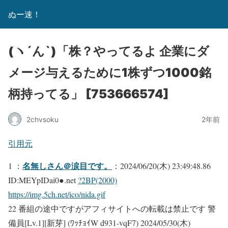
ぬー速！
(ヽ´ん`)「株？やってるよ 企業にダ
メージ与えるために1株ずつ1000銘
柄持ってる」 [753666574]
2chvsoku
2年前
引用元
名無しさん＠涙目です。
1 ：
：2024/06/20(木) 23:49:48.86
ID:MEYpIDai0●.net
?2BP(2000)
https://img.5ch.net/ico/nida.gif
22 番組の途中ですがアフィサイトへの転載は禁止です 警
備員[Lv.1][新芽] (ﾜｯﾁｮｲW d931-vqF7) 2024/05/30(木)