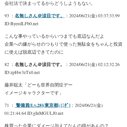
会社法で決まってるからどうしようもない。
名無しさん＠涙目です。
93 ：
：2024/06/21(金) 03:37:33.99
ID:ByeedLFb0.net
こんな事やっているからいつまでも底辺なんだよ
企業への嫌がらせのつもりで使った無駄金をちゃんと投資
に使えば脱底辺できてたのに
名無しさん＠涙目です。
82 ：
：2024/06/21(金) 02:12:32.26
ID:zpHw3zTx0.net
藤井聡太「どーも世界自閉症デー
イメージキャラクターです」
警備員[Lv.28](東京都) [ﾆﾀﾞ]
71 ：
：2024/06/21(金)
01:21:44.64 ID:gInMGULJ0.net
株買った企業にダメージ与えてなんの得があんの？