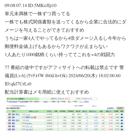
09:08:07.14 ID:5MKeJfp10
単元未満株で一株ずつ買ってる
一株でも株式関係書類を送ってくるから企業に合法的にダ
メージを与えることができておすすめ
うちは一家4人でやってるから4倍ダメージ入るし今年から
郵便料金値上げもあるからワクワクが止まらない
1人あたり1000銘柄くらい持っててこれを×4の戦闘力
77 番組の途中ですがアフィサイトへの転載は禁止です 警
備員[Lv.6] (ﾜｯﾁｮｲW f60d-hvOk) 2024/06/20(木) 18:02:00.60
ID:qkf7UrLs0
配当計算書はメモ用紙に使えておすすめ