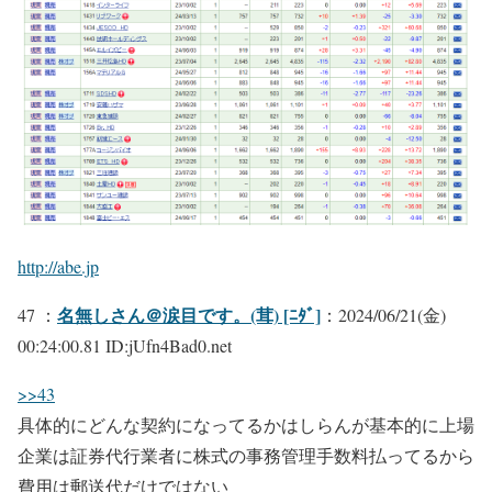
http://abe.jp
名無しさん＠涙目です。(茸) [ﾆﾀﾞ]
47 ：
：2024/06/21(金)
00:24:00.81 ID:jUfn4Bad0.net
>>43
具体的にどんな契約になってるかはしらんが基本的に上場
企業は証券代行業者に株式の事務管理手数料払ってるから
費用は郵送代だけではない