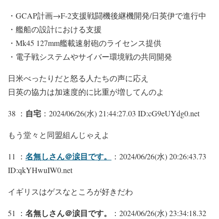
・GCAP計画→F-2支援戦闘機後継機開発/日英伊で進行中
・艦船の設計における支援
・Mk45 127mm艦載速射砲のライセンス提供
・電子戦システムやサイバー環境戦の共同開発
日米べったりだと怒る人たちの声に応え
日英の協力は加速度的に比重が増してんのよ
自宅
38 ：
：2024/06/26(水) 21:44:27.03 ID:cG9eUYdg0.net
もう堂々と同盟組んじゃえよ
名無しさん＠涙目です。
11 ：
：2024/06/26(水) 20:26:43.73
ID:qkYHwuIW0.net
イギリスはゲスなところが好きだわ
名無しさん＠涙目です。
51 ：
：2024/06/26(水) 23:34:18.32