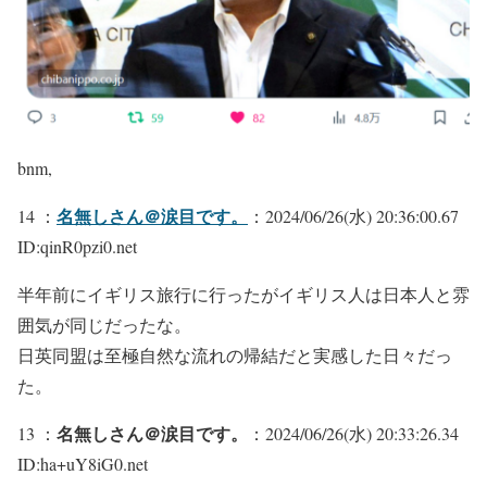
bnm,
名無しさん＠涙目です。
14 ：
：2024/06/26(水) 20:36:00.67
ID:qinR0pzi0.net
半年前にイギリス旅行に行ったがイギリス人は日本人と雰
囲気が同じだったな。
日英同盟は至極自然な流れの帰結だと実感した日々だっ
た。
名無しさん＠涙目です。
13 ：
：2024/06/26(水) 20:33:26.34
ID:ha+uY8iG0.net