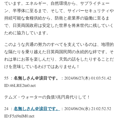
ています。エネルギー、自然環境から、サプライチェー
ン、半導体に至るまで、そして、サイバーセキュリティや
持続可能な食糧供給から、防衛と産業界の協働に至るま
で、日英両国政府は安定した世界を将来世代に残していく
ために協力しています。
このような共通の努力のすべてを支えているのは、地理的
な隔たりを乗り越えた日英両国民間の永続的な絆です。そ
れは単にお茶を楽しんだり、天気の話をしたりすることだ
けを意味しているわけではありません！
名無しさん＠涙目です。
55 ：
：2024/06/27(木) 01:03:51.42
ID:46LRE2tn0.net
テムズ・ウォーターの負債3兆円肩代りして！
名無しさん＠涙目です。
24 ：
：2024/06/26(水) 21:02:52.52
ID:F5zi9nlM0.net