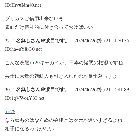
ID:HrvuIdm40.net
ブリカスは信用出来ないぞ
表面だけ儀礼的に付き合っておけばいい
名無しさん＠涙目です。
27 ：
：2024/06/26(水) 21:11:30.35
ID:ha+uY8iG0.net
こんな洗脳
>>20
キチガイが、日本の諸悪の根源ですね
兵士に大量の朝鮮人も引き入れたのが長州藩っすよ
名無しさん＠涙目です。
30 ：
：2024/06/26(水) 21:14:41.89
ID:1qVWoaY80.net
>>26
ならぬものはならぬの会津とは次元が違いすぎるよね
相手になるわけがない