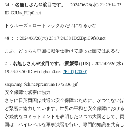
名無しさん＠涙目です。
34 ：
：2024/06/26(水) 21:29:14.33
ID:GJUaqFUp0.net
トゥルーズ＝ロートレックみたいになるかな
48 ：
：2024/06/26(水) 23:17:24.38 ID:ZBpiC9fz0.net
まあ、どっちも中国に戦争仕掛けて勝った国ではあるな
名無しさん＠涙目です。(愛媛県) [US]
2 ：
：2024/06/26(水)
19:53:53.50 ID:wi+Jgbcm0.net
?PLT(12000)
sssp://img.5ch.net/premium/1372836.gif
安全保障で緊密に協力
さらに日英両国は共通の安全保障のために、かつてないほ
ど緊密に協力しています。世界の平和と安全保障における
永続的なコミットメントを表明した２つの大国として、両
国は、ハイレベルな軍事演習を行い、専門的知識を共有し