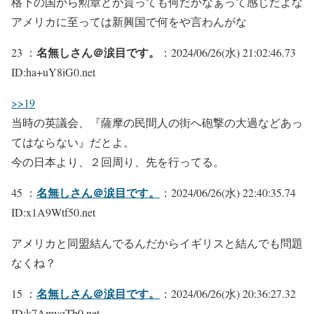
格下の国から勲章とか貰っても何だかなぁって感じだよな
アメリカに至っては新興国で何をや言わんがな
名無しさん＠涙目です。
23 ：
：2024/06/26(水) 21:02:46.73
ID:ha+uY8iG0.net
>>19
当時の英議会、『薩摩の民間人の街へ砲撃の大過などあっ
てはならない』だとよ。
今の日本より、２回周り、先を行ってる。
名無しさん＠涙目です。
45 ：
：2024/06/26(水) 22:40:35.74
ID:x1A9Wtf50.net
アメリカと同盟結んでるんだからイギリスと結んでも問題
なくね？
名無しさん＠涙目です。
15 ：
：2024/06/26(水) 20:36:27.32
ID:k7AmyqTb0.net