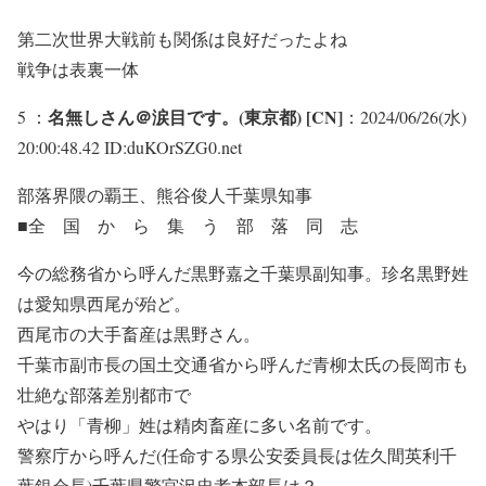
第二次世界大戦前も関係は良好だったよね
戦争は表裏一体
名無しさん＠涙目です。(東京都) [CN]
5 ：
：2024/06/26(水)
20:00:48.42 ID:duKOrSZG0.net
部落界隈の覇王、熊谷俊人千葉県知事
■全 国 か ら 集 う 部 落 同 志
今の総務省から呼んだ黒野嘉之千葉県副知事。珍名黒野姓
は愛知県西尾が殆ど。
西尾市の大手畜産は黒野さん。
千葉市副市長の国土交通省から呼んだ青柳太氏の長岡市も
壮絶な部落差別都市で
やはり「青柳」姓は精肉畜産に多い名前です。
警察庁から呼んだ(任命する県公安委員長は佐久間英利千
葉銀会長)千葉県警宮沢忠孝本部長は？