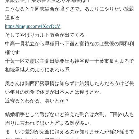
こうなると？同志結合が強すぎで、あまりにやりたい放題
過ぎる
https://imgur.com/4XcvDcV
そしてやはりカルト教会が出てくる。
中高一貫私立から早稲田へ下宿と富裕なのは数億の同和利
権です
千葉一区立憲民主党田嶋要氏も神谷俊一千葉市長もまるで
相続承継人のようにあれら系
奥さんは関西部落事情は知らずに結婚したんだろうけど長
い年月の肉食で体臭が日本人とは違うとか。
近寄るとわかる。臭いとか？
結婚相手として選ばないと答えた割合は六割。四割の人も
周りに言われて思いとどまる例が多い。
ま いつ差別が完全に消えるのか知りませんが孫ひ孫まで