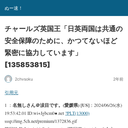
ぬー速！
チャールズ英国王「日英両国は共通の
安全保障のために、かつてないほど
緊密に協力しています」
[135853815]
2chvsoku
2年前
引用元
名無しさん＠涙目です。(愛媛県) [US]
1 ：
：2024/06/26(水)
19:53:42.01 ID:wi+Jgbcm0●.net
?PLT(13000)
sssp://img.5ch.net/premium/1372836.gif