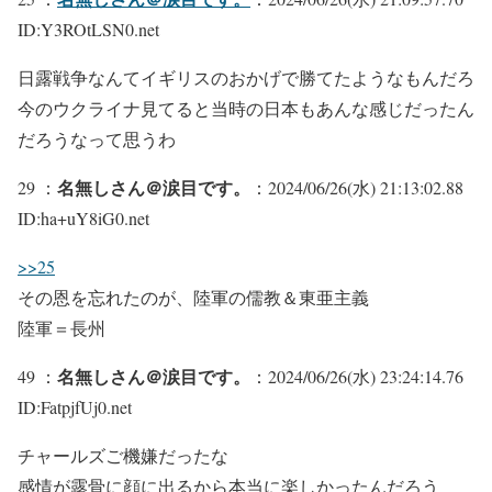
ID:Y3ROtLSN0.net
日露戦争なんてイギリスのおかげで勝てたようなもんだろ
今のウクライナ見てると当時の日本もあんな感じだったん
だろうなって思うわ
名無しさん＠涙目です。
29 ：
：2024/06/26(水) 21:13:02.88
ID:ha+uY8iG0.net
>>25
その恩を忘れたのが、陸軍の儒教＆東亜主義
陸軍＝長州
名無しさん＠涙目です。
49 ：
：2024/06/26(水) 23:24:14.76
ID:FatpjfUj0.net
チャールズご機嫌だったな
感情が露骨に顔に出るから本当に楽しかったんだろう