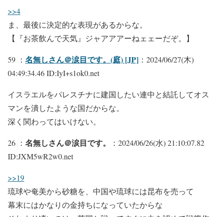
>>4
ま、最後に決定的な表現があるからな。
【『お茶飲んで天気』ジャアアアーねェェーだぞ。】
名無しさん＠涙目です。(庭) [JP]
59 ：
：2024/06/27(木)
04:49:34.46 ID:IyI+s1ok0.net
イスラエルをパレスチナに建国したい連中と結託してオス
マンを潰したような国だからな。
深く関わってはいけない。
名無しさん＠涙目です。
26 ：
：2024/06/26(水) 21:10:07.82
ID:JXM5wR2w0.net
>>19
琉球や奄美から砂糖を、中国や琉球には昆布を売って
幕末にはかなりの金持ちになっていたからな