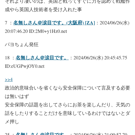
それより凄いのは、英国と戦ってすぐに力を認めて戦艦作
成やら英国人技術者を受け入れた事
名無しさん＠涙目です。(大阪府) [ZA]
7 ：
：2024/06/26(水)
20:07:46.20 ID:2M0+y1Hz0.net
パヨちょん発狂
名無しさん＠涙目です。
18 ：
：2024/06/26(水) 20:45:45.75
ID:eUGPwjOY0.net
>>4
政治的意味合いを省くなら安全保障について言及する必要
は無いはず
安全保障の話題を出してさらにお茶を楽しんだり、天気の
話をしたりすることだけを意味しているわけではないとダ
メ押し
名無しさん＠涙目です。
25 ：
：2024/06/26(水) 21:09:57.70