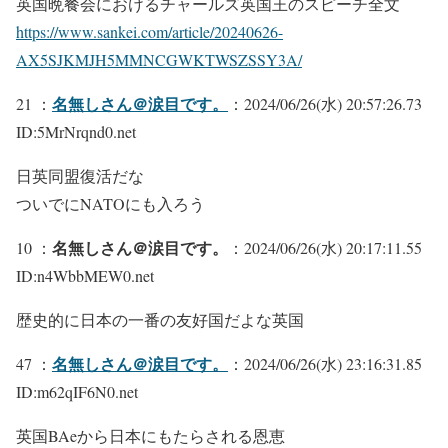
英国晩餐会におけるチャールズ英国王のスピーチ全文
https://www.sankei.com/article/20240626-
AX5SJKMJH5MMNCGWKTWSZSSY3A/
名無しさん＠涙目です。
21 ：
：2024/06/26(水) 20:57:26.73
ID:5MrNrqnd0.net
日英同盟復活だな
ついでにNATOにも入ろう
名無しさん＠涙目です。
10 ：
：2024/06/26(水) 20:17:11.55
ID:n4WbbMEW0.net
歴史的に日本の一番の友好国だよな英国
名無しさん＠涙目です。
47 ：
：2024/06/26(水) 23:16:31.85
ID:m62qIF6N0.net
英国BAeから日本にもたらされる恩恵