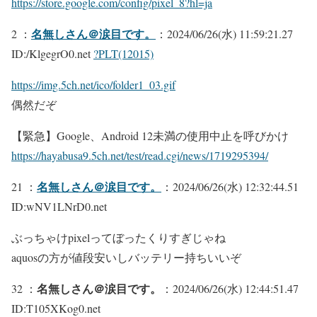
https://store.google.com/config/pixel_8?hl=ja
名無しさん＠涙目です。
2 ：
：2024/06/26(水) 11:59:21.27
ID:/KlgegrO0.net
?PLT(12015)
https://img.5ch.net/ico/folder1_03.gif
偶然だぞ
【緊急】Google、Android 12未満の使用中止を呼びかけ
https://hayabusa9.5ch.net/test/read.cgi/news/1719295394/
名無しさん＠涙目です。
21 ：
：2024/06/26(水) 12:32:44.51
ID:wNV1LNrD0.net
ぶっちゃけpixelってぼったくりすぎじゃね
aquosの方が値段安いしバッテリー持ちいいぞ
名無しさん＠涙目です。
32 ：
：2024/06/26(水) 12:44:51.47
ID:T105XKog0.net