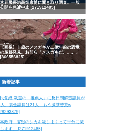
新着記事
民党総.裁選の「推薦人」に反日朝鮮壺議員が
8人、裏金議員は21人 もう滅茶苦茶w
828293379]
本政府「害獣のシカを殺しまくって半分に減
します」 [271912485]