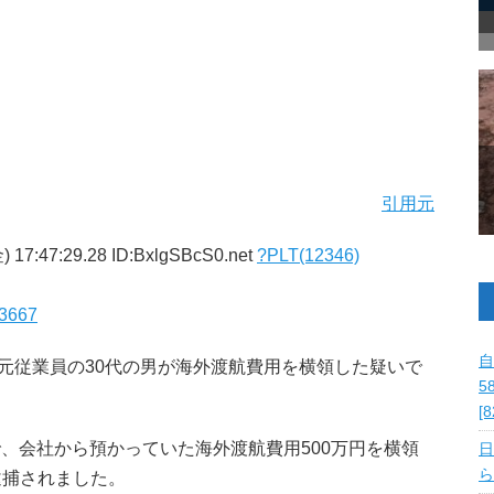
引用元
 17:47:29.28 ID:BxlgSBcS0.net
?PLT(12346)
43667
自
 元従業員の30代の男が海外渡航費用を横領した疑いで
5
[
社で、会社から預かっていた海外渡航費用500万円を横領
日
ら
逮捕されました。