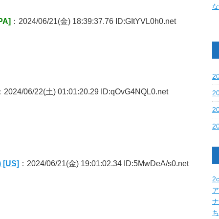
な
A]
：2024/06/21(金) 18:39:37.76 ID:GItYVL0h0.net
2
：2024/06/22(土) 01:01:20.29 ID:qOvG4NQL0.net
2
2
2
US]
：2024/06/21(金) 19:01:02.34 ID:5MwDeA/s0.net
2c
ア
ナ
ち