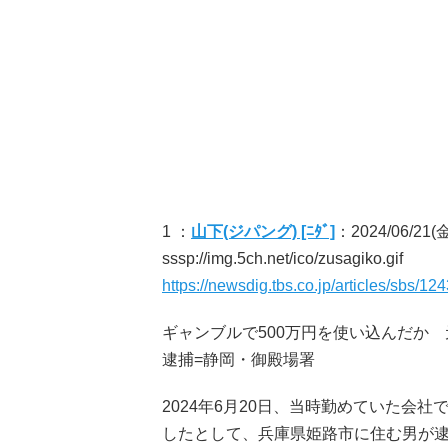
1 ：
山下(ジパング) [ﾆﾀﾞ]
：2024/06/21(金)
sssp://img.5ch.net/ico/zusagiko.gif
https://newsdig.tbs.co.jp/articles/sbs/12
ギャンブルで500万円を使い込んだか
逮捕=静岡・御殿場署
2024年6月20日、当時勤めていた会
したとして、兵庫県姫路市に住む男が