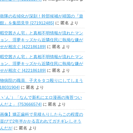
衛隊の右傾化が深刻！幹部候補が靖国の『遊
館』を集団見学 [271912485]
に
匿名
より
暇空茜さん宅」と真相不明情報が流れたマン
ョン、淫夢キッズから近隣住民に執拗な嫌が
せが相次ぐ [422186189]
に
匿名
より
暇空茜さん宅」と真相不明情報が流れたマン
ョン、淫夢キッズから近隣住民に執拗な嫌が
せが相次ぐ [422186189]
に
匿名
より
物病院の職員、子犬をタコ殴りにしてしまう
518031904]
に
匿名
より
ヽ´ん`）「なんで新札にエロ漫画の海苔つい
んだよ」 [753666574]
に
匿名
より
画像】矯正歯科で見積もりしたらこの程度の
並びで2年半かかる言われてガチギレしそう
んだが
に
匿名
より