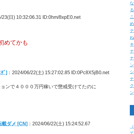
な
る
23(日) 10:32:06.31 ID:0hm/8xpE0.net
ニ
め
テ
ね
初めてかも
キ
ナ
ﾞ]
：2024/06/22(土) 15:27:02.85 ID:0Pc8X5jB0.net
ションで４０００万円稼いで懲戒受けてたのに
載ダメ [CN]
：2024/06/22(土) 15:24:52.67
（
て