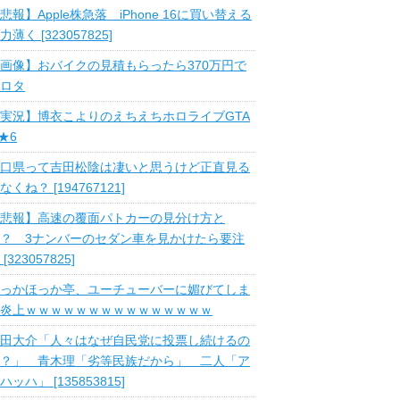
悲報】Apple株急落 iPhone 16に買い替える
力薄く [323057825]
画像】おバイクの見積もらったら370万円で
ロタ
実況】博衣こよりのえちえちホロライブGTA
 ★6
口県って吉田松陰は凄いと思うけど正直見る
なくね？ [194767121]
悲報】高速の覆面パトカーの見分け方と
？ 3ナンバーのセダン車を見かけたら要注
 [323057825]
っかほっか亭、ユーチューバーに媚びてしま
炎上ｗｗｗｗｗｗｗｗｗｗｗｗｗｗｗ
田大介「人々はなぜ自民党に投票し続けるの
？」 青木理「劣等民族だから」 二人「ア
ハッハ」 [135853815]