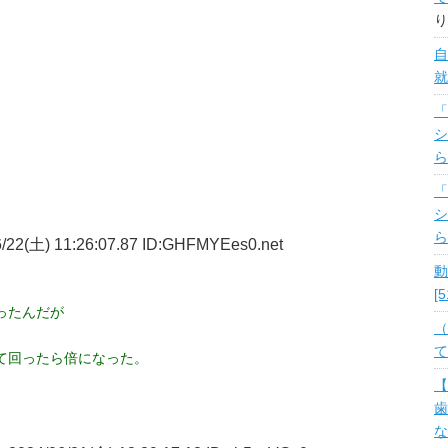
り
自
就
「
シ
ら
「
シ
ら
/22(土) 11:26:07.87 ID:GHFMYEes0.net
動
[
ったんだが
（
て
て回ったら倍になった。
【
歯
な