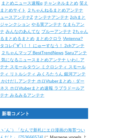
まとめニュース速報α
チャンネルまとめ
笑え
まとめサイト
２ちゃんねるまとめアンテナ
ュースアンテナZ
ナンテナアンテナ
2chまと
ジャンクション
やる実アンテナ
なまらアン
ナ
みんなのあんてな
ブルーアンテナ
2ちゃん
るまとめるまとめ
まとめクロラ
!Antenna?
タコレ(ﾟ∀ﾟ)！！
にゅーすなう！
2chアンテ
２ちゃんマップ
BestTrendNews
Saruアンテ
ナ
気になるニュースまとめアンテナ
いわしア
ンテナ
スモールタウン
ミクロシティ
スモール
シティ
リトルシティ
みくろたうん
銀河アンテ
ナ
かけだしアンテナ
ホロVtuberまとめ・ダー
クネス
ホロVtuberまとめ速報
ラブラドールア
ンテナ
みるみるアンテナ
新着コメント
ヽ´ん`）「なんで新札にエロ漫画の海苔つい
んだよ」 [753666574]
に
Margene vogels
よ