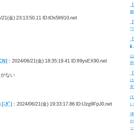
【
魅
21(金) 23:13:50.11 ID:tOs5fr910.net
【
ワ
【
🧪
山
N]
：2024/06/21(金) 18:35:19.41 ID:fi9ysEX90.net
所
【
うがない
は
意
ほ
ﾆﾀﾞ]
：2024/06/21(金) 19:33:17.86 ID:lJzg9FpJ0.net
い
津
か
ッ