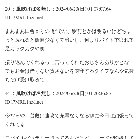
風吹けば名無し
20 ：
：2024/06/23(日) 01:07:07.64
ID:l7MRL1nzd.net
まあまあ田舎寄りの1駅でな、駅前とかは明るいけどちょ
っと逸れると街頭少なくて暗いし、何よりバイトで疲れて
足ガックガクや笑
振り込んでくれるって言ってくれたおじさんありがとな
でもお金は借りない貸さないを厳守するタイプなんや気持
ちだけ受け取るで
風吹けば名無し
44 ：
：2024/06/23(日) 01:26:36.83
ID:l7MRL1nzd.net
今22％や、普段は速攻で充電なくなる癖に今日は頑張って
くれてる
モバイルバッテリー持ってるんだけど、コードが断線して