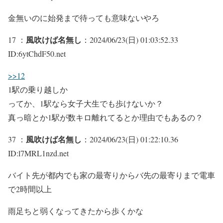
金無いのに始発まで待っても意味ないやろ
風吹けば名無し
17 ：
：2024/06/23(日) 01:03:52.33
ID:6ytChdF50.net
>>12
1駅の乗り越しか
ってか、1駅なら女子大生でも歩けないか？
真っ暗とか1駅が数キロ離れてるとか理由でもあるの？
風吹けば名無し
37 ：
：2024/06/23(日) 01:22:10.36
ID:l7MRL1nzd.net
バイト先が都内でも家の最寄りからバ先の最寄りまで電車
で2時間以上
雨足ちと弱くなってきたから歩くかな