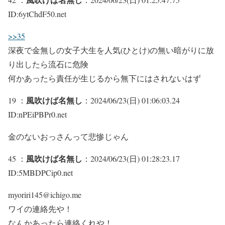
ID:6ytChdF50.net
>>35
深夜で金無しの女子大生を人気(ひとけ)の無い暗がりに放
り出したら流石に危険
何かあったら責任が生じるから無下にはされないはず
風吹けば名無し
19 ：
：2024/06/23(日) 01:06:03.24
ID:nPEiPBPr0.net
金のないおっさんって悲惨じゃん
風吹けば名無し
45 ：
：2024/06/23(日) 01:28:23.17
ID:5MBDPCip0.net
myoriri145@ichigo.me
ワイの連絡先や！
なんかあったら連絡くれや！