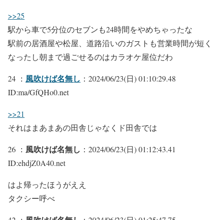
>>25
駅から車で5分位のセブンも24時間をやめちゃったな
駅前の居酒屋や松屋、道路沿いのガストも営業時間が短く
なったし朝まで過ごせるのはカラオケ屋位だわ
風吹けば名無し
24 ：
：2024/06/23(日) 01:10:29.48
ID:ma/GfQHo0.net
>>21
それはまあまあの田舎じゃなくド田舎では
風吹けば名無し
26 ：
：2024/06/23(日) 01:12:43.41
ID:ehdjZ0A40.net
はよ帰ったほうがええ
タクシー呼べ
風吹けば名無し
42 ：
：2024/06/23(日) 01:25:47.75