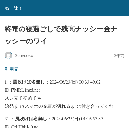
ぬー速！
終電の寝過ごしで残高ナッシー金ナ
ッシーのワイ
2chvsoku
2年前
引用元
風吹けば名無し
1 ：
：2024/06/23(日) 00:33:49.02
ID:l7MRL1nzd.net
スレ立て初めてや
始発まで(スマホの充電が切れるまで)付き合ってくれ
風吹けば名無し
31 ：
：2024/06/23(日) 01:16:57.87
ID:CohHhbJq0.net