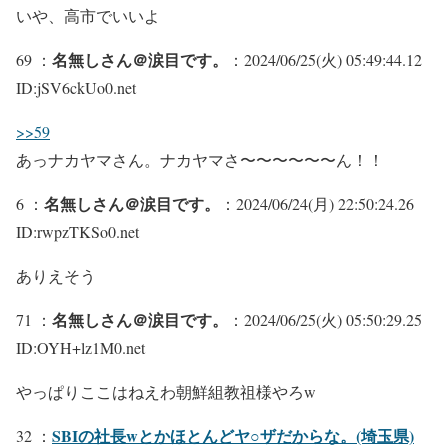
いや、高市でいいよ
名無しさん＠涙目です。
69 ：
：2024/06/25(火) 05:49:44.12
ID:jSV6ckUo0.net
>>59
あっナカヤマさん。ナカヤマさ〜〜〜〜〜〜ん！！
名無しさん＠涙目です。
6 ：
：2024/06/24(月) 22:50:24.26
ID:rwpzTKSo0.net
ありえそう
名無しさん＠涙目です。
71 ：
：2024/06/25(火) 05:50:29.25
ID:OYH+lz1M0.net
やっぱりここはねえわ朝鮮組教祖様やろw
SBIの社長wとかほとんどヤ○ザだからな。(埼玉県)
32 ：