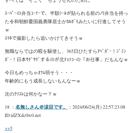
ｽｰﾊﾟｰの弁当ｺｰﾅｰで、半額ｼｰﾙが貼られる前のﾉﾘ弁当を持っ
た令和朝鮮憂国義勇隊居士がｶﾙｶﾞﾓみたいに行進してそう
ｗ
ｽﾏﾎで撮影したら追いかけてきそうｗ
無職ならではの暇を駆使し、365日ひたすらｱﾍﾞｶﾞｰ！ｼﾞﾐﾝ
ｶﾞｰ！日本ｻｹﾞｻｹﾞするのが北ﾁｮｿｺｰの「お仕事」だもんなｗ
今日もめっちゃｵﾂﾑ弱そう・・・
年齢的にもう成長しないもんなーｗ
次のｸｿｽﾚは何かなー？ｗ
名無しさん＠涙目です。
18 ：
：2024/06/24(月) 22:57:23.08
ID:idZXdc0w0.net
>>5