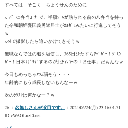
すべては そこく ちょうせんのために
ｽｰﾊﾟｰの弁当ｺｰﾅｰで、半額ｼｰﾙが貼られる前のﾉﾘ弁当を持っ
た令和朝鮮憂国義勇隊居士がｶﾙｶﾞﾓみたいに行進してそう
ｗ
ｽﾏﾎで撮影したら追いかけてきそうｗ
無職ならではの暇を駆使し、365日ひたすらｱﾍﾞｶﾞｰ！ｼﾞﾐﾝ
ｶﾞｰ！日本ｻｹﾞｻｹﾞするのが北ﾁｮｿｺｰの「お仕事」だもんなｗ
今日もめっちゃｵﾂﾑ弱そう・・・
年齢的にもう成長しないもんなーｗ
次のｸｿｽﾚは何かなー？ｗ
名無しさん＠涙目です。
26 ：
：2024/06/24(月) 23:16:01.71
ID:vWAOLuzf0.net
>>5