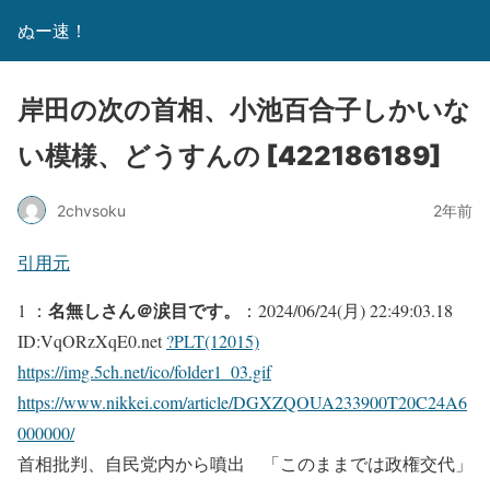
ぬー速！
岸田の次の首相、小池百合子しかいな
い模様、どうすんの [422186189]
2chvsoku
2年前
引用元
名無しさん＠涙目です。
1 ：
：2024/06/24(月) 22:49:03.18
ID:VqORzXqE0.net
?PLT(12015)
https://img.5ch.net/ico/folder1_03.gif
https://www.nikkei.com/article/DGXZQOUA233900T20C24A6
000000/
首相批判、自民党内から噴出 「このままでは政権交代」