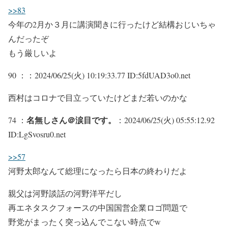
>>83
今年の2月か３月に講演聞きに行ったけど結構おじいちゃ
んだったぞ
もう厳しいよ
90 ：
：2024/06/25(火) 10:19:33.77 ID:5fdUAD3o0.net
西村はコロナで目立っていたけどまだ若いのかな
名無しさん＠涙目です。
74 ：
：2024/06/25(火) 05:55:12.92
ID:LgSvosru0.net
>>57
河野太郎なんて総理になったら日本の終わりだよ
親父は河野談話の河野洋平だし
再エネタスクフォースの中国国営企業ロゴ問題で
野党がまったく突っ込んでこない時点でw