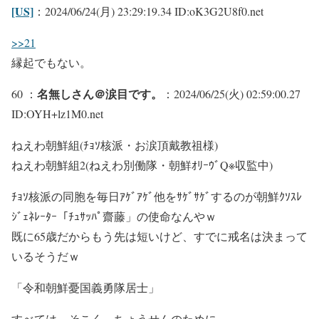
[US]
：2024/06/24(月) 23:29:19.34 ID:oK3G2U8f0.net
>>21
縁起でもない。
名無しさん＠涙目です。
60 ：
：2024/06/25(火) 02:59:00.27
ID:OYH+lz1M0.net
ねえわ朝鮮組(ﾁｮｿ核派・お涙頂戴教祖様)
ねえわ朝鮮組2(ねえわ別働隊・朝鮮ｵﾘｰｳﾞQ※収監中)
ﾁｮｿ核派の同胞を毎日ｱｹﾞｱｹﾞ他をｻｹﾞｻｹﾞするのが朝鮮ｸｿｽﾚ
ｼﾞｪﾈﾚｰﾀｰ「ﾁｭｻｯﾊﾟ齋藤」の使命なんやｗ
既に65歳だからもう先は短いけど、すでに戒名は決まって
いるそうだｗ
「令和朝鮮憂国義勇隊居士」
すべては そこく ちょうせんのために