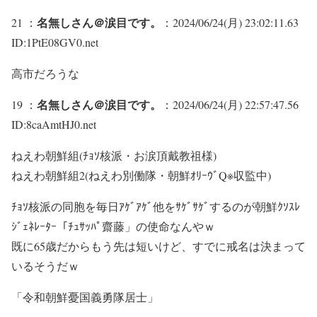
名無しさん＠涙目です。
21 ：
：2024/06/24(月) 23:02:11.63
ID:1PtE08GV0.net
高市だろうな
名無しさん＠涙目です。
19 ：
：2024/06/24(月) 22:57:47.56
ID:8caAmtHJ0.net
ねえわ朝鮮組(ﾁｮｿ核派・お涙頂戴教祖様)
ねえわ朝鮮組2(ねえわ別働隊・朝鮮ｵﾘｰｳﾞQ※収監中)
ﾁｮｿ核派の同胞を毎日ｱｹﾞｱｹﾞ他をｻｹﾞｻｹﾞするのが朝鮮ｸｿｽﾚ
ｼﾞｪﾈﾚｰﾀｰ「ﾁｭｻｯﾊﾟ齋藤」の使命なんやｗ
既に65歳だからもう先は短いけど、すでに戒名は決まって
いるそうだｗ
「令和朝鮮憂国義勇隊居士」