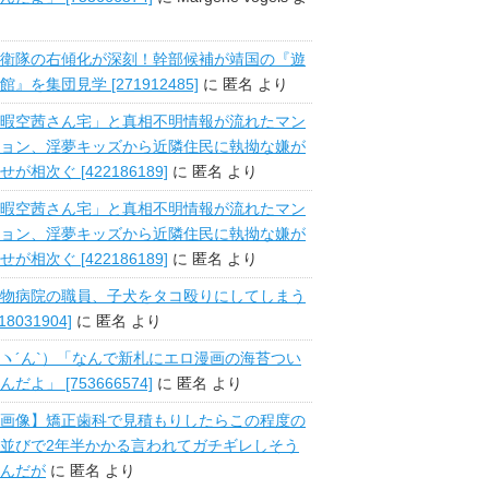
衛隊の右傾化が深刻！幹部候補が靖国の『遊
館』を集団見学 [271912485]
に
匿名
より
暇空茜さん宅」と真相不明情報が流れたマン
ョン、淫夢キッズから近隣住民に執拗な嫌が
せが相次ぐ [422186189]
に
匿名
より
暇空茜さん宅」と真相不明情報が流れたマン
ョン、淫夢キッズから近隣住民に執拗な嫌が
せが相次ぐ [422186189]
に
匿名
より
物病院の職員、子犬をタコ殴りにしてしまう
518031904]
に
匿名
より
ヽ´ん`）「なんで新札にエロ漫画の海苔つい
んだよ」 [753666574]
に
匿名
より
画像】矯正歯科で見積もりしたらこの程度の
並びで2年半かかる言われてガチギレしそう
んだが
に
匿名
より