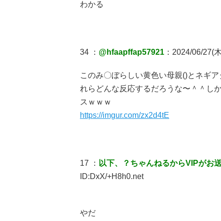
わかる
34 ：
@hfaapffap57921
：2024/06/27(木)
このみ〇ぼらしい黄色い母親()とネギア
れらどんな反応するだろうな〜＾＾し
スｗｗｗ
https://imgur.com/zx2d4tE
17 ：
以下、？ちゃんねるからVIPがお
ID:DxX/+H8h0.net
やだ