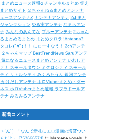
まとめニュース速報α
チャンネルまとめ
笑え
まとめサイト
２ちゃんねるまとめアンテナ
ュースアンテナZ
ナンテナアンテナ
2chまと
ジャンクション
やる実アンテナ
なまらアン
ナ
みんなのあんてな
ブルーアンテナ
2ちゃん
るまとめるまとめ
まとめクロラ
!Antenna?
タコレ(ﾟ∀ﾟ)！！
にゅーすなう！
2chアンテ
２ちゃんマップ
BestTrendNews
Saruアンテ
ナ
気になるニュースまとめアンテナ
いわしア
ンテナ
スモールタウン
ミクロシティ
スモール
シティ
リトルシティ
みくろたうん
銀河アンテ
ナ
かけだしアンテナ
ホロVtuberまとめ・ダー
クネス
ホロVtuberまとめ速報
ラブラドールア
ンテナ
みるみるアンテナ
新着コメント
ヽ´ん`）「なんで新札にエロ漫画の海苔つい
んだよ」 [753666574]
に
Margene vogels
よ