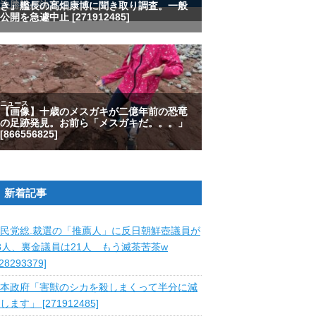
新着記事
民党総.裁選の「推薦人」に反日朝鮮壺議員が
8人、裏金議員は21人 もう滅茶苦茶w
828293379]
本政府「害獣のシカを殺しまくって半分に減
します」 [271912485]