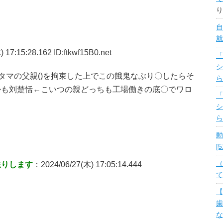
り
自
就
 17:15:28.162 ID:ftkwf15B0.net
「
シ
タマの父親()を拘束した上でこの餓鬼なぶり〇したらそ
ら
かも刘楚恬←こいつの親どっちも工場働きの底〇でワロ
「
シ
ら
動
[
（
送りします
：2024/06/27(木) 17:05:14.444
て
【
歯
な