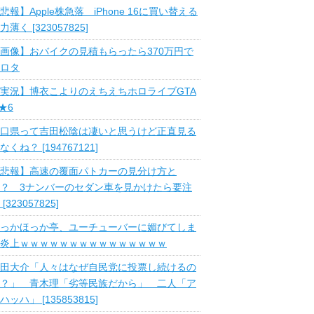
悲報】Apple株急落 iPhone 16に買い替える
力薄く [323057825]
画像】おバイクの見積もらったら370万円で
ロタ
実況】博衣こよりのえちえちホロライブGTA
 ★6
口県って吉田松陰は凄いと思うけど正直見る
なくね？ [194767121]
悲報】高速の覆面パトカーの見分け方と
？ 3ナンバーのセダン車を見かけたら要注
 [323057825]
っかほっか亭、ユーチューバーに媚びてしま
炎上ｗｗｗｗｗｗｗｗｗｗｗｗｗｗｗ
田大介「人々はなぜ自民党に投票し続けるの
？」 青木理「劣等民族だから」 二人「ア
ハッハ」 [135853815]