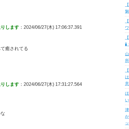
【
魅
【
送りします
：2024/06/27(木) 17:06:37.391
ワ
【
🧪
べて癒されてる
山
所
【
は
意
送りします
：2024/06/27(木) 17:31:27.564
ほ
い
津
かな
か
ッ