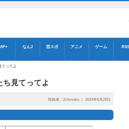
VIP+
なんJ
芸スポ
アニメ
ゲーム
RS
見てってよ
たち見てってよ
投稿者：2chvsoku ｜ 2024年6月28日