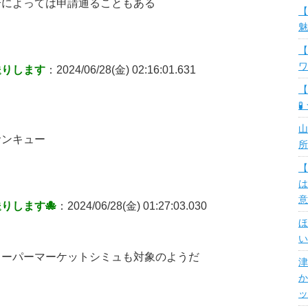
合によっては申請通ることもある
【
魅
【
ワ
送りします
：2024/06/28(金) 02:16:01.631
【
🧪
山
サンキュー
所
【
は
意
送りします
🐙
：2024/06/28(金) 01:27:03.030
ほ
い
スーパーマーケットシミュも対象のようだ
津
か
ッ