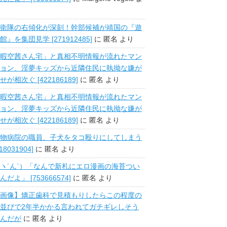
衛隊の右傾化が深刻！幹部候補が靖国の『遊
館』を集団見学 [271912485]
に
匿名
より
暇空茜さん宅」と真相不明情報が流れたマン
ョン、淫夢キッズから近隣住民に執拗な嫌が
せが相次ぐ [422186189]
に
匿名
より
暇空茜さん宅」と真相不明情報が流れたマン
ョン、淫夢キッズから近隣住民に執拗な嫌が
せが相次ぐ [422186189]
に
匿名
より
物病院の職員、子犬をタコ殴りにしてしまう
518031904]
に
匿名
より
ヽ´ん`）「なんで新札にエロ漫画の海苔つい
んだよ」 [753666574]
に
匿名
より
画像】矯正歯科で見積もりしたらこの程度の
並びで2年半かかる言われてガチギレしそう
んだが
に
匿名
より