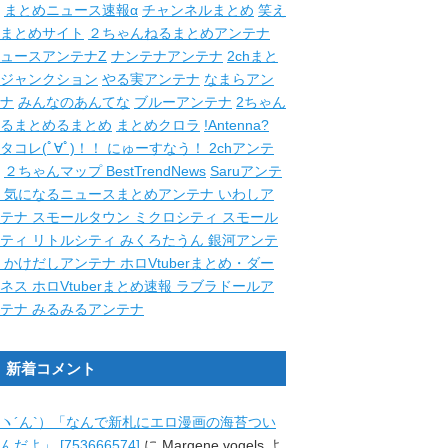
まとめニュース速報α
チャンネルまとめ
笑え
まとめサイト
２ちゃんねるまとめアンテナ
ュースアンテナZ
ナンテナアンテナ
2chまと
ジャンクション
やる実アンテナ
なまらアン
ナ
みんなのあんてな
ブルーアンテナ
2ちゃん
るまとめるまとめ
まとめクロラ
!Antenna?
タコレ(ﾟ∀ﾟ)！！
にゅーすなう！
2chアンテ
２ちゃんマップ
BestTrendNews
Saruアンテ
ナ
気になるニュースまとめアンテナ
いわしア
ンテナ
スモールタウン
ミクロシティ
スモール
シティ
リトルシティ
みくろたうん
銀河アンテ
ナ
かけだしアンテナ
ホロVtuberまとめ・ダー
クネス
ホロVtuberまとめ速報
ラブラドールア
ンテナ
みるみるアンテナ
新着コメント
ヽ´ん`）「なんで新札にエロ漫画の海苔つい
んだよ」 [753666574]
に
Margene vogels
よ