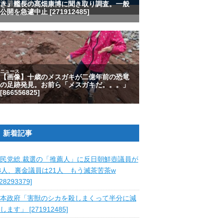
新着記事
民党総.裁選の「推薦人」に反日朝鮮壺議員が
8人、裏金議員は21人 もう滅茶苦茶w
828293379]
本政府「害獣のシカを殺しまくって半分に減
します」 [271912485]