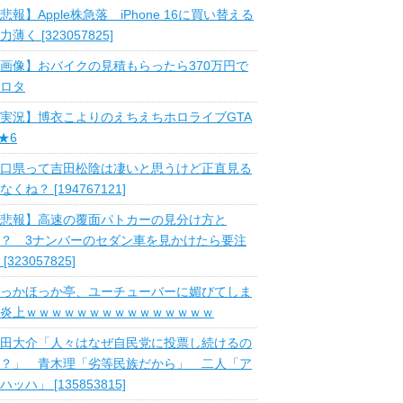
悲報】Apple株急落 iPhone 16に買い替える
力薄く [323057825]
画像】おバイクの見積もらったら370万円で
ロタ
実況】博衣こよりのえちえちホロライブGTA
 ★6
口県って吉田松陰は凄いと思うけど正直見る
なくね？ [194767121]
悲報】高速の覆面パトカーの見分け方と
？ 3ナンバーのセダン車を見かけたら要注
 [323057825]
っかほっか亭、ユーチューバーに媚びてしま
炎上ｗｗｗｗｗｗｗｗｗｗｗｗｗｗｗ
田大介「人々はなぜ自民党に投票し続けるの
？」 青木理「劣等民族だから」 二人「ア
ハッハ」 [135853815]