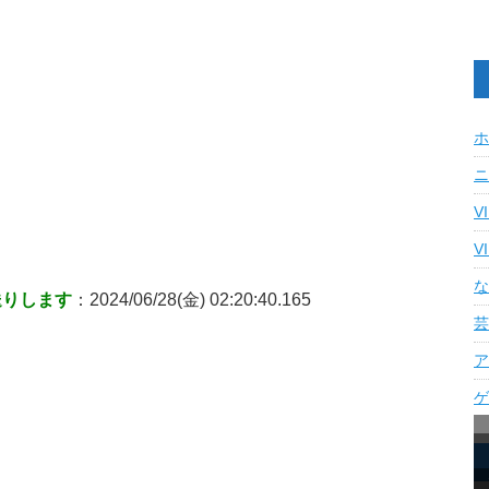
ホ
ニ
V
V
な
送りします
：2024/06/28(金) 02:20:40.165
芸
ア
ゲ