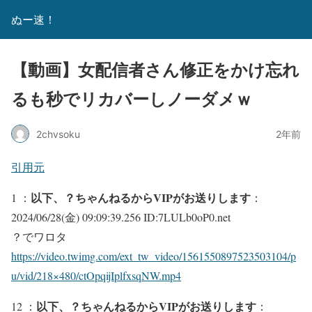
ぬー速！
【動画】女配信者さん修正をかけ忘れ
るも秒でリカバーしノーダメｗ
2chvsoku
2年前
引用元
以下、？ちゃんねるからVIPがお送りします
1 ：
：
2024/06/28(金) 09:09:39.256 ID:7LULb0oP0.net
？でワロタ
https://video.twimg.com/ext_tw_video/1561550897523503104/p
u/vid/218×480/ctOpqijIplfxsqNW.mp4
以下、？ちゃんねるからVIPがお送りします
12 ：
：