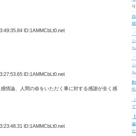
り
自
就
3:49:35.84 ID:1AMMCbLt0.net
「
シ
ら
「
シ
ら
3:27:53.65 ID:1AMMCbLt0.net
動
は感情論、人間の命をいただく事に対する感謝が全く感
[
（
て
【
歯
3:23:48.31 ID:1AMMCbLt0.net
な