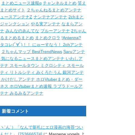
まとめニュース速報α
チャンネルまとめ
笑え
まとめサイト
２ちゃんねるまとめアンテナ
ュースアンテナZ
ナンテナアンテナ
2chまと
ジャンクション
やる実アンテナ
なまらアン
ナ
みんなのあんてな
ブルーアンテナ
2ちゃん
るまとめるまとめ
まとめクロラ
!Antenna?
タコレ(ﾟ∀ﾟ)！！
にゅーすなう！
2chアンテ
２ちゃんマップ
BestTrendNews
Saruアンテ
ナ
気になるニュースまとめアンテナ
いわしア
ンテナ
スモールタウン
ミクロシティ
スモール
シティ
リトルシティ
みくろたうん
銀河アンテ
ナ
かけだしアンテナ
ホロVtuberまとめ・ダー
クネス
ホロVtuberまとめ速報
ラブラドールア
ンテナ
みるみるアンテナ
新着コメント
ヽ´ん`）「なんで新札にエロ漫画の海苔つい
んだよ」 [753666574]
に
Margene vogels
よ