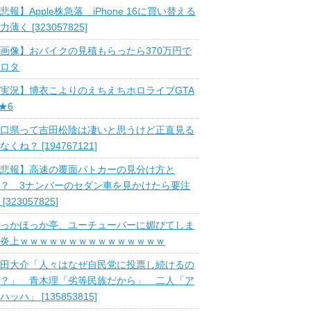
悲報】Apple株急落 iPhone 16に買い替える
力薄く [323057825]
画像】おバイクの見積もらったら370万円で
ロタ
実況】博衣こよりのえちえちホロライブGTA
 ★6
口県って吉田松陰は凄いと思うけど正直見る
なくね？ [194767121]
悲報】高速の覆面パトカーの見分け方と
？ 3ナンバーのセダン車を見かけたら要注
 [323057825]
っかほっか亭、ユーチューバーに媚びてしま
炎上ｗｗｗｗｗｗｗｗｗｗｗｗｗｗｗ
田大介「人々はなぜ自民党に投票し続けるの
？」 青木理「劣等民族だから」 二人「ア
ハッハ」 [135853815]