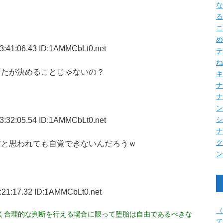
な
る
ニ
め
3:41:06.43 ID:1AMMCbLt0.net
テ
ね
なたが決めることじゃないの？
キ
ナ
3:32:05.54 ID:1AMMCbLt0.net
だと思われても自覚できないんだろうｗ
:21:17.32 ID:1AMMCbLt0.net
（
く合理的な判断を行える場合に限って堕胎は自由であるべきな
て