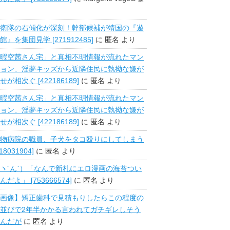
衛隊の右傾化が深刻！幹部候補が靖国の『遊
館』を集団見学 [271912485]
に
匿名
より
暇空茜さん宅」と真相不明情報が流れたマン
ョン、淫夢キッズから近隣住民に執拗な嫌が
せが相次ぐ [422186189]
に
匿名
より
暇空茜さん宅」と真相不明情報が流れたマン
ョン、淫夢キッズから近隣住民に執拗な嫌が
せが相次ぐ [422186189]
に
匿名
より
物病院の職員、子犬をタコ殴りにしてしまう
518031904]
に
匿名
より
ヽ´ん`）「なんで新札にエロ漫画の海苔つい
んだよ」 [753666574]
に
匿名
より
画像】矯正歯科で見積もりしたらこの程度の
並びで2年半かかる言われてガチギレしそう
んだが
に
匿名
より