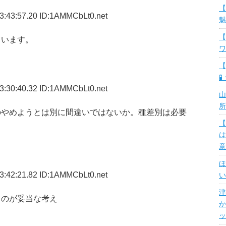
【
3:43:57.20 ID:1AMMCbLt0.net
魅
【
ています。
ワ
【
🧪
3:30:40.32 ID:1AMMCbLt0.net
山
所
のやめようとは別に間違いではないか。種差別は必要
【
は
意
ほ
3:42:21.82 ID:1AMMCbLt0.net
い
津
うのが妥当な考え
か
ッ