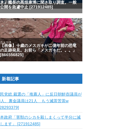
新着記事
民党総.裁選の「推薦人」に反日朝鮮壺議員が
8人、裏金議員は21人 もう滅茶苦茶w
828293379]
本政府「害獣のシカを殺しまくって半分に減
します」 [271912485]