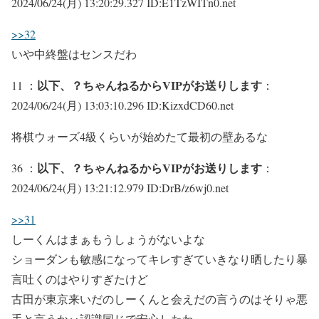
2024/06/24(月) 13:20:29.327 ID:E1TzWITn0.net
>>32
いや中終盤はセンスだわ
以下、？ちゃんねるからVIPがお送りします
11 ：
：
2024/06/24(月) 13:03:10.296 ID:KizxdCD60.net
将棋ウォーズ4級くらいが始めたて最初の壁あるな
以下、？ちゃんねるからVIPがお送りします
36 ：
：
2024/06/24(月) 13:21:12.979 ID:DrB/z6wj0.net
>>31
しーくんはまぁもうしょうがないよな
ショーダンも敏感になってキレすぎていきなり晒したり暴
言吐くのはやりすぎたけど
古田が東京来いだのしーくんと会えだの言うのはそりゃ悪
手と言うか‥認識同じで安心したわ