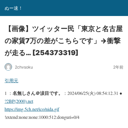
ぬー速！
【画像】ツイッター民「東京と名古屋
の家賃7万の差がこちらです」→衝撃
が走る… [254373319]
2chvsoku
2年前
引用元
名無しさん＠涙目です。
1 ：
：2024/06/25(火) 08:54:12.31 ●
?2BP(2000).net
https://img.5ch.net/ico/nida.gif
!extend:none:none:1000:512:donguri=0/4