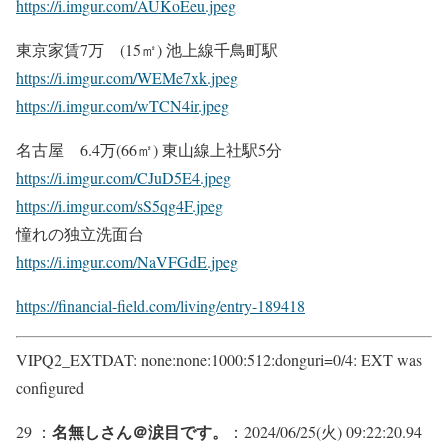
https://i.imgur.com/AUKoEeu.jpeg
東京家賃7万 (15㎡) 池上線千鳥町駅
https://i.imgur.com/WEMe7xk.jpeg
https://i.imgur.com/wTCN4ir.jpeg
名古屋 6.4万(66㎡) 東山線上社駅5分
https://i.imgur.com/CJuD5E4.jpeg
https://i.imgur.com/sS5qg4F.jpeg
憧れの独立洗面台
https://i.imgur.com/NaVFGdE.jpeg
https://financial-field.com/living/entry-189418
VIPQ2_EXTDAT: none:none:1000:512:donguri=0/4: EXT was
configured
名無しさん＠涙目です。
29 ：
：2024/06/25(火) 09:22:20.94