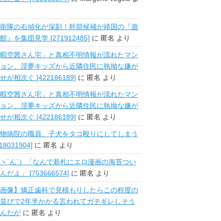
衛隊の右傾化が深刻！幹部候補が靖国の『遊
館』を集団見学 [271912485]
に
匿名
より
暇空茜さん宅」と真相不明情報が流れたマン
ョン、淫夢キッズから近隣住民に執拗な嫌が
せが相次ぐ [422186189]
に
匿名
より
暇空茜さん宅」と真相不明情報が流れたマン
ョン、淫夢キッズから近隣住民に執拗な嫌が
せが相次ぐ [422186189]
に
匿名
より
物病院の職員、子犬をタコ殴りにしてしまう
518031904]
に
匿名
より
ヽ´ん`）「なんで新札にエロ漫画の海苔つい
んだよ」 [753666574]
に
匿名
より
画像】矯正歯科で見積もりしたらこの程度の
並びで2年半かかる言われてガチギレしそう
んだが
に
匿名
より