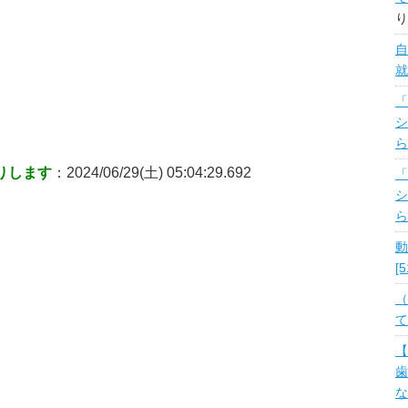
り
自
就
「
シ
ら
りします
：2024/06/29(土) 05:04:29.692
「
シ
ら
動
[
（
て
【
歯
な