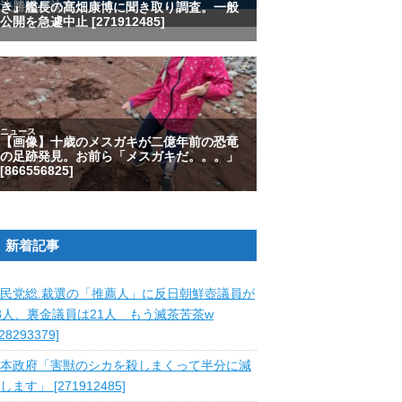
新着記事
民党総.裁選の「推薦人」に反日朝鮮壺議員が
8人、裏金議員は21人 もう滅茶苦茶w
828293379]
本政府「害獣のシカを殺しまくって半分に減
します」 [271912485]