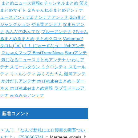
まとめニュース速報α
チャンネルまとめ
笑え
まとめサイト
２ちゃんねるまとめアンテナ
ュースアンテナZ
ナンテナアンテナ
2chまと
ジャンクション
やる実アンテナ
なまらアン
ナ
みんなのあんてな
ブルーアンテナ
2ちゃん
るまとめるまとめ
まとめクロラ
!Antenna?
タコレ(ﾟ∀ﾟ)！！
にゅーすなう！
2chアンテ
２ちゃんマップ
BestTrendNews
Saruアンテ
ナ
気になるニュースまとめアンテナ
いわしア
ンテナ
スモールタウン
ミクロシティ
スモール
シティ
リトルシティ
みくろたうん
銀河アンテ
ナ
かけだしアンテナ
ホロVtuberまとめ・ダー
クネス
ホロVtuberまとめ速報
ラブラドールア
ンテナ
みるみるアンテナ
新着コメント
ヽ´ん`）「なんで新札にエロ漫画の海苔つい
んだよ」 [753666574]
に
Margene vogels
よ