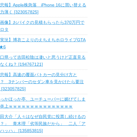
悲報】Apple株急落 iPhone 16に買い替える
力薄く [323057825]
画像】おバイクの見積もらったら370万円で
ロタ
実況】博衣こよりのえちえちホロライブGTA
 ★6
口県って吉田松陰は凄いと思うけど正直見る
なくね？ [194767121]
悲報】高速の覆面パトカーの見分け方と
？ 3ナンバーのセダン車を見かけたら要注
 [323057825]
っかほっか亭、ユーチューバーに媚びてしま
炎上ｗｗｗｗｗｗｗｗｗｗｗｗｗｗｗ
田大介「人々はなぜ自民党に投票し続けるの
？」 青木理「劣等民族だから」 二人「ア
ハッハ」 [135853815]