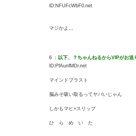
ID:NFUFcWbF0.net
マジかよ…
6 ：
以下、？ちゃんねるからVIPがお送
ID:PfAunfMDr.net
マインドブラスト
脳みそ吸い取るってヤバいじゃん
しかもマヒ+スリップ
ひ ら め い た