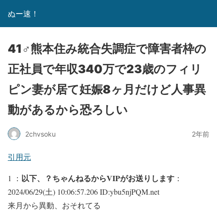
ぬー速！
41♂熊本住み統合失調症で障害者枠の
正社員で年収340万で23歳のフィリ
ピン妻が居て妊娠8ヶ月だけど人事異
動があるから恐ろしい
2chvsoku
2年前
引用元
以下、？ちゃんねるからVIPがお送りします
1 ：
：
2024/06/29(土) 10:06:57.206 ID:ybu5njPQM.net
来月から異動、おそれてる