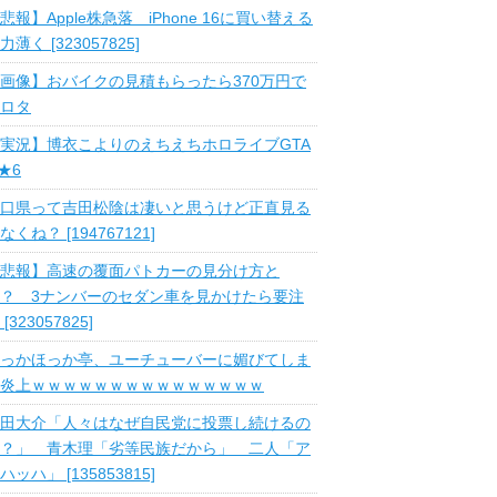
悲報】Apple株急落 iPhone 16に買い替える
力薄く [323057825]
画像】おバイクの見積もらったら370万円で
ロタ
実況】博衣こよりのえちえちホロライブGTA
 ★6
口県って吉田松陰は凄いと思うけど正直見る
なくね？ [194767121]
悲報】高速の覆面パトカーの見分け方と
？ 3ナンバーのセダン車を見かけたら要注
 [323057825]
っかほっか亭、ユーチューバーに媚びてしま
炎上ｗｗｗｗｗｗｗｗｗｗｗｗｗｗｗ
田大介「人々はなぜ自民党に投票し続けるの
？」 青木理「劣等民族だから」 二人「ア
ハッハ」 [135853815]