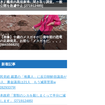
新着記事
民党総.裁選の「推薦人」に反日朝鮮壺議員が
8人、裏金議員は21人 もう滅茶苦茶w
828293379]
本政府「害獣のシカを殺しまくって半分に減
します」 [271912485]