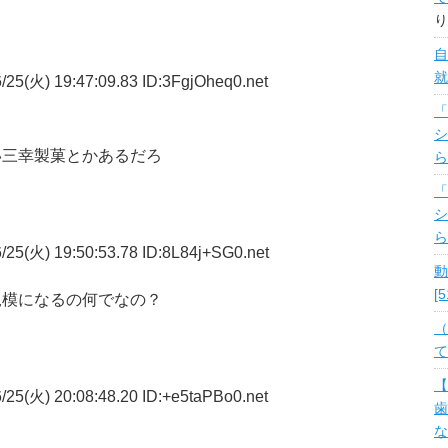
り
自
就
25(火) 19:47:09.83 ID:3FgjOheq0.net
「
シ
い三幸製菓とかあるだろ
ら
「
シ
ら
25(火) 19:50:53.78 ID:8L84j+SG0.net
動
[
規模になるの何でなの？
（
て
【
25(火) 20:08:48.20 ID:+e5taPBo0.net
歯
な