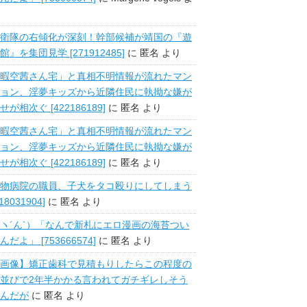
衛隊の右傾化が深刻！幹部候補が靖国の『遊
館』を集団見学 [271912485]
に
匿名
より
暇空茜さん宅」と真相不明情報が流れたマン
ョン、淫夢キッズから近隣住民に執拗な嫌が
せが相次ぐ [422186189]
に
匿名
より
暇空茜さん宅」と真相不明情報が流れたマン
ョン、淫夢キッズから近隣住民に執拗な嫌が
せが相次ぐ [422186189]
に
匿名
より
物病院の職員、子犬をタコ殴りにしてしまう
518031904]
に
匿名
より
ヽ´ん`）「なんで新札にエロ漫画の海苔つい
んだよ」 [753666574]
に
匿名
より
画像】矯正歯科で見積もりしたらこの程度の
並びで2年半かかる言われてガチギレしそう
んだが
に
匿名
より