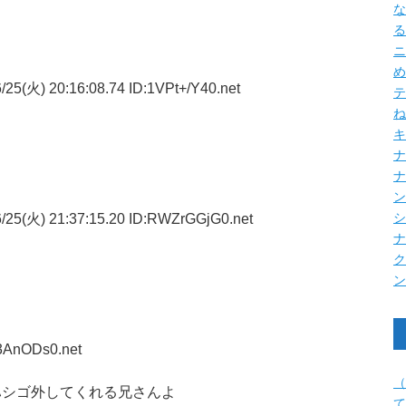
な
る
ニ
め
25(火) 20:16:08.74 ID:1VPt+/Y40.net
テ
ね
キ
ナ
/25(火) 21:37:15.20 ID:RWZrGGjG0.net
q3AnODs0.net
（
ハシゴ外してくれる兄さんよ
て