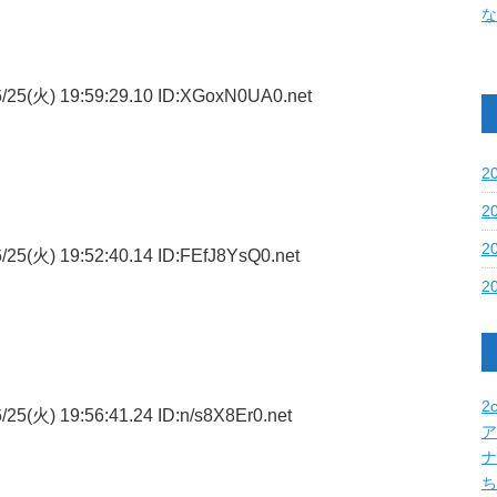
な
/25(火) 19:59:29.10 ID:XGoxN0UA0.net
2
2
2
25(火) 19:52:40.14 ID:FEfJ8YsQ0.net
2
2c
25(火) 19:56:41.24 ID:n/s8X8Er0.net
ア
ナ
ち