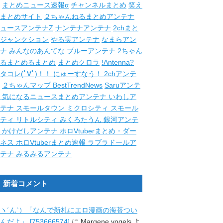
まとめニュース速報α
チャンネルまとめ
笑え
まとめサイト
２ちゃんねるまとめアンテナ
ュースアンテナZ
ナンテナアンテナ
2chまと
ジャンクション
やる実アンテナ
なまらアン
ナ
みんなのあんてな
ブルーアンテナ
2ちゃん
るまとめるまとめ
まとめクロラ
!Antenna?
タコレ(ﾟ∀ﾟ)！！
にゅーすなう！
2chアンテ
２ちゃんマップ
BestTrendNews
Saruアンテ
ナ
気になるニュースまとめアンテナ
いわしア
ンテナ
スモールタウン
ミクロシティ
スモール
シティ
リトルシティ
みくろたうん
銀河アンテ
ナ
かけだしアンテナ
ホロVtuberまとめ・ダー
クネス
ホロVtuberまとめ速報
ラブラドールア
ンテナ
みるみるアンテナ
新着コメント
ヽ´ん`）「なんで新札にエロ漫画の海苔つい
んだよ」 [753666574]
に
Margene vogels
よ