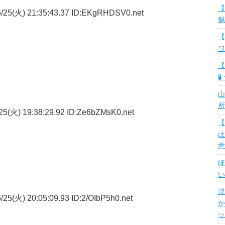
【
/25(火) 21:35:43.37 ID:EKgRHDSV0.net
魅
【
ワ
【
🧪
山
所
5(火) 19:38:29.92 ID:Ze6bZMsK0.net
【
は
意
ほ
い
津
25(火) 20:05:09.93 ID:2/OIbP5h0.net
か
ッ