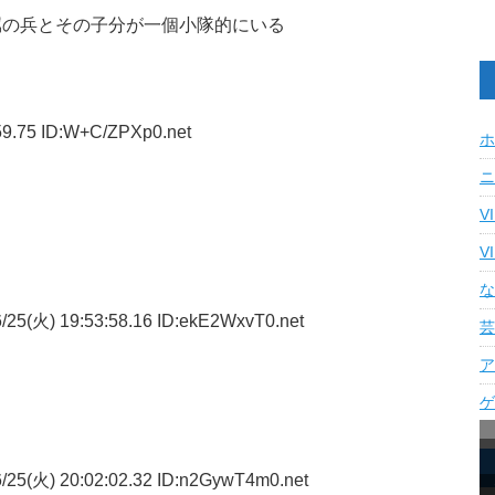
属の兵とその子分が一個小隊的にいる
59.75 ID:W+C/ZPXp0.net
ホ
ニ
V
V
な
/25(火) 19:53:58.16 ID:ekE2WxvT0.net
芸
ア
ゲ
/25(火) 20:02:02.32 ID:n2GywT4m0.net