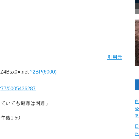
引用元
IZ4Bsx0●.net
?2BP(6000)
e/277/0005436287
自
していても避難は困難」
5
[
5.午後1:50
日
ら