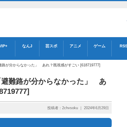
VIP+
なんJ
芸スポ
アニメ
ゲーム
RS
が分からなかった」 あれ？既視感がすごい [618719777]
「避難路が分からなかった」 あ
19777]
投稿者：2chvsoku ｜ 2024年6月29日