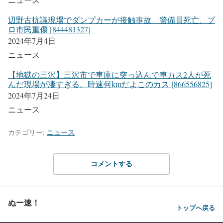
辺野古抗議現場でダンプカーが接触事故 警備員死亡、プ
ロ市民重傷 [844481327]
2024年7月4日
ニュース
【地獄の三沢】三沢市で車庫に突っ込んで車カス2人が死
んだ現場が凄すぎる。時速何kmだよこのカス [866556825]
2024年7月24日
ニュース
カテゴリー:
ニュース
コメントする
ぬー速！
トップへ戻る