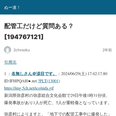
ぬー速！
配管工だけど質問ある？
[194767121]
2chvsoku
2年前
引用元
名無しさん＠涙目です。
1 ：
：2024/06/29(土) 17:42:17.80
ID:IFHPQ/xI0●.net
?PLT(13001)
https://img.5ch.net/ico/nida.gif
新潟県弥彦村の弥彦総合文化会館で29日午後1時31分頃、
爆発事故があり1人が死亡、5人が重軽傷となっています。
弥彦村によりますと、「地下での配管工事中に爆発した」